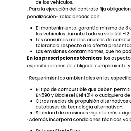
de los vehículos.
. Para la ejecución del contrato fija obligacio
penalización- relacionadas con:
El mantenimiento: garantía mínima de 3 
los vehículos durante toda su vida útil -12
Los consumos medios anuales de combusti
tolerancia respecto a la oferta presenta
Las emisiones contaminantes, que no podr
En las prescripciones técnicas
, los aspec
especificaciones de obligado cumplimiento y v
· Requerimientos ambientales en las especific
El tipo de combustible que deben permitir
EN590 y Biodiesel EN14214 o cualquiera de
Otros medios de propulsión alternativos 
autobuses de tecnología alternativa-.
Standard de emisiones vigente más exigen
· Además incorpora condiciones técnicas valo
Sistema Start-Stop.