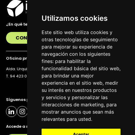
Utilizamos cookies
¿En qué te podemos ayudar?
Este sitio web utiliza cookies y
CONTÁCTANOS
otras tecnologías de seguimiento
para mejorar su experiencia de
navegación con los siguientes
Oficina principal
fines:
para habilitar la
funcionalidad básica del sitio web
,
Alda. Urquijo 36, 6ª planta, 48011 Bilbao
para brindar una mejor
T. 94 423 07 43
experiencia en el sitio web
,
medir
su interés en nuestros productos
y servicios y personalizar las
Síguenos para estar al día
interacciones de marketing
,
para
mostrar anuncios que sean más
relevantes para usted
.
Accede a nuestra newsletter
Aceptar