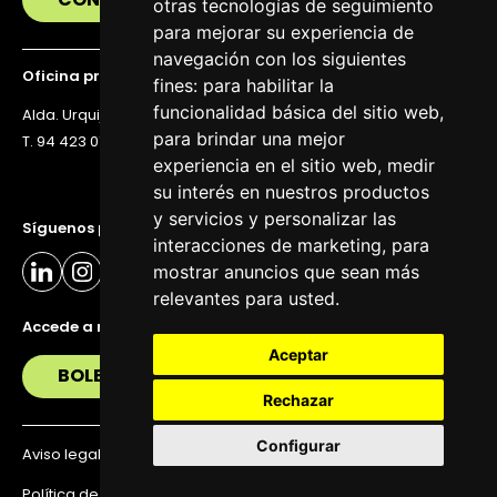
otras tecnologías de seguimiento
para mejorar su experiencia de
navegación con los siguientes
Oficina principal
fines:
para habilitar la
funcionalidad básica del sitio web
,
Alda. Urquijo 36, 6ª planta, 48011 Bilbao
para brindar una mejor
T. 94 423 07 43
experiencia en el sitio web
,
medir
su interés en nuestros productos
y servicios y personalizar las
Síguenos para estar al día
interacciones de marketing
,
para
mostrar anuncios que sean más
relevantes para usted
.
Accede a nuestra newsletter
Aceptar
BOLETÍN
Rechazar
Configurar
Aviso legal
Política de privacidad
Política de Cookies