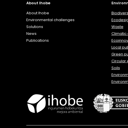
About Ihobe
Environ
About Ihobe
Biodivers
Environmental challenges
Ecodesi
Solutions
Waste
News
Climatic
Publications
Ecoinnov
Local pub
Green p
Circular
Soils
Environ
Environm