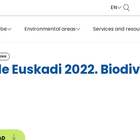
EN
obe
Environmental areas
Services and resou
NING
de Euskadi 2022. Biodi
AD