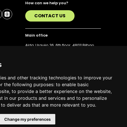
How can we help you?
CONTACT US
Main office
Alda. Urquijo 36, 6th floor, 48011 Bilbao
T. 94 423 07 43
s
ies and other tracking technologies to improve your
r the following purposes:
to enable basic
bsite
,
to provide a better experience on the website
,
st in our products and services and to personalize
,
to deliver ads that are more relevant to you
.
Change my preferences