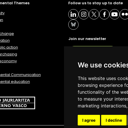
mental Themes
Follow us to stay up to date
ity
gn
 change
Join our newsletter
ation
lic action
NEWSLETTER
urchasing
 economy
We use cookie
mental Communication
This website uses cook
ental education
browsing experience fo
functionality of the we
to measure your intere
marketing interactions
I agree
I decline