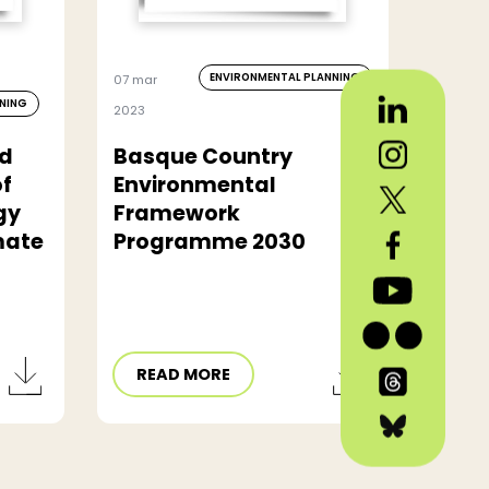
ENVIRONMENTAL PLANNING
07 mar
NNING
2023
nd
Basque Country
of
Environmental
gy
Framework
mate
Programme 2030
READ MORE