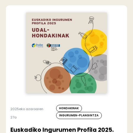
HONDAKINAK
2025eko azaroaren
INGURUMEN-PLANGINTZA
27a
Euskadiko Ingurumen Profila 2025.