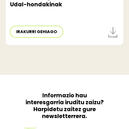
Udal-hondakinak
IRAKURRI GEHIAGO
Informazio hau
interesgarria iruditu zaizu?
Harpidetu zaitez gure
newsletterrera.
Izena*