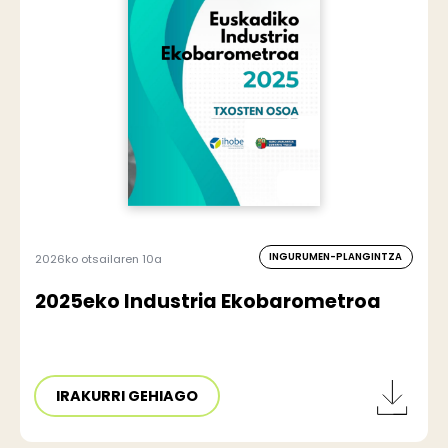
INGURUMEN-PLANGINTZA
2026ko otsailaren 10a
2025eko Industria Ekobarometroa
IRAKURRI GEHIAGO