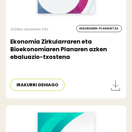
INGURUMEN-PLANGINTZA
2026ko otsailaren 23a
Ekonomia Zirkularraren eta
Bioekonomiaren Planaren azken
ebaluazio-txostena
IRAKURRI GEHIAGO