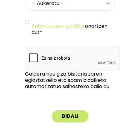
Pribatutasun-politika
onartzen
dut*
Galdera hau giza bisitaria zaren
egiaztatzeko eta spam bidalketa
automatizatua saihesteko balio du.