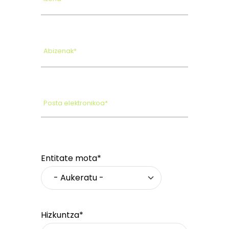
Abizenak*
Posta elektronikoa*
Entitate mota*
Hizkuntza*