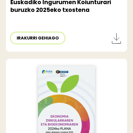
Euskadiko Ingurumen Koiunturari
buruzko 2025eko txostena
IRAKURRI GEHIAGO