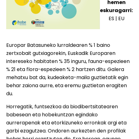
hemen
eskuragarri:
ES
|
EU
Europar Batasuneko lurraldearen % 1 baino
zertxobait gutxiagorekin, Euskadik Europaren
intereseko habitaten % 35 inguru, fauna-espezieen
% 21 eta flora-espezieen % 2 hartzen ditu. Galera
mehatxu bat da, kudeaketa-maila guztietatik egin
behar zaiona aurre, eta eremu guztietan eragiten
du.
Horregatik, funtsezkoa da biodibertsitatearen
babesean eta hobekuntzan egindako
aurrerapenak eta etorkizuneko erronkak argi eta
garbi ezagutzea. Ondoren aurkezten den profilak
behar horri erantzuten dio. Era berean, egungo