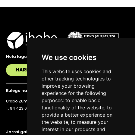
We use cookies
Nola lagundu zaitzakegu?
HARREMANETAN JARRI
This website uses cookies and
other tracking technologies to
improve your browsing
Bulego nagusia
experience for the following
purposes:
to enable basic
Urkixo Zumarkalea 36, 6. solairua, 48011 Bilbo
functionality of the website
,
to
T. 94 423 07 43
provide a better experience on
the website
,
to measure your
interest in our products and
Jarrai gaitzazu eguneratuta egoteko