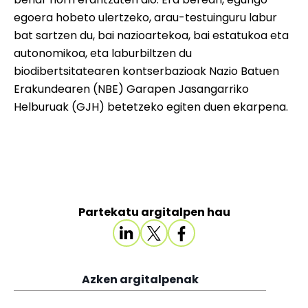
egoera hobeto ulertzeko, arau-testuinguru labur
bat sartzen du, bai nazioartekoa, bai estatukoa eta
autonomikoa, eta laburbiltzen du
biodibertsitatearen kontserbazioak Nazio Batuen
Erakundearen (NBE) Garapen Jasangarriko
Helburuak (GJH) betetzeko egiten duen ekarpena.
Partekatu argitalpen hau
Azken argitalpenak