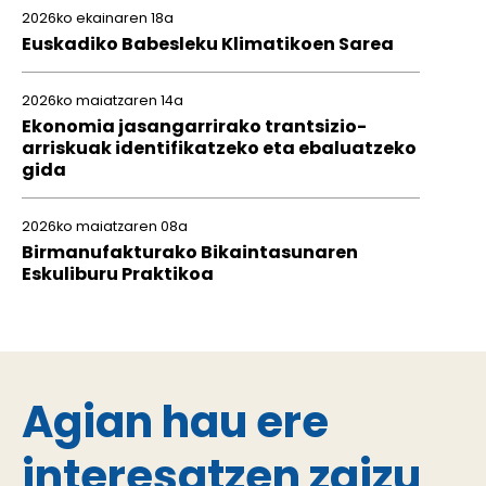
2026ko ekainaren 18a
Euskadiko Babesleku Klimatikoen Sarea
2026ko maiatzaren 14a
Ekonomia jasangarrirako trantsizio-
arriskuak identifikatzeko eta ebaluatzeko
gida
2026ko maiatzaren 08a
Birmanufakturako Bikaintasunaren
Eskuliburu Praktikoa
Agian hau ere
interesatzen zaizu