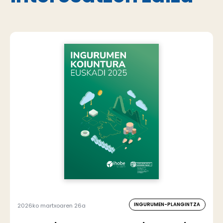
INGURUMEN-PLANGINTZA
2026ko martxoaren 26a