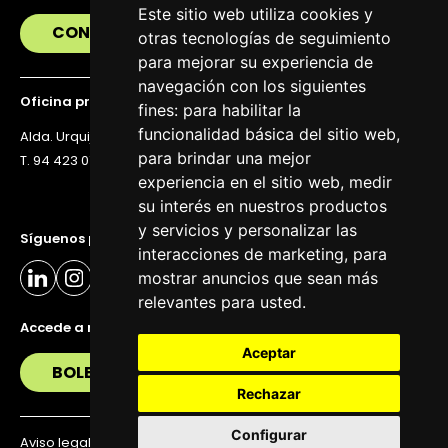
Este sitio web utiliza cookies y
CONTÁCTANOS
otras tecnologías de seguimiento
para mejorar su experiencia de
navegación con los siguientes
Oficina principal
fines:
para habilitar la
funcionalidad básica del sitio web
,
Alda. Urquijo 36, 6ª planta, 48011 Bilbao
para brindar una mejor
T. 94 423 07 43
experiencia en el sitio web
,
medir
su interés en nuestros productos
y servicios y personalizar las
Síguenos para estar al día
interacciones de marketing
,
para
mostrar anuncios que sean más
relevantes para usted
.
Accede a nuestra newsletter
Aceptar
BOLETÍN
Rechazar
Configurar
Aviso legal
Política de privacidad