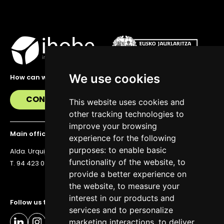
We use cookies
How can we help you?
CONTACT US
This website uses cookies and
other tracking technologies to
improve your browsing
Main office
experience for the following
purposes:
to enable basic
Alda. Urquijo 36, 6th floor, 48011 Bilbao
functionality of the website
,
to
T. 94 423 07 43
provide a better experience on
the website
,
to measure your
interest in our products and
Follow us to stay up to date
services and to personalize
marketing interactions
,
to deliver