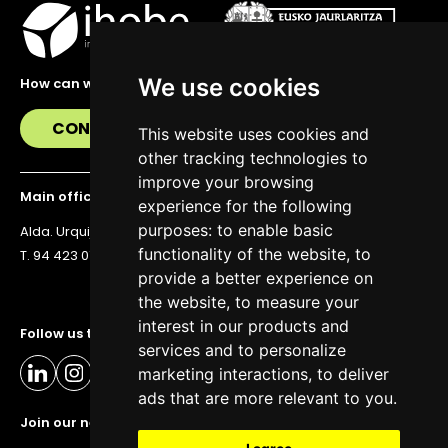
We use cookies
How can we help you?
CONTACT US
This website uses cookies and
other tracking technologies to
improve your browsing
Main office
experience for the following
purposes:
to enable basic
Alda. Urquijo 36, 6th floor, 48011 Bilbao
functionality of the website
,
to
T. 94 423 07 43
provide a better experience on
the website
,
to measure your
interest in our products and
Follow us to stay up to date
services and to personalize
marketing interactions
,
to deliver
ads that are more relevant to you
.
Join our newsletter