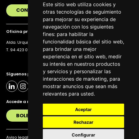
Este sitio web utiliza cookies y
CONTÁCTANOS
otras tecnologías de seguimiento
para mejorar su experiencia de
navegación con los siguientes
Oficina principal
fines:
para habilitar la
funcionalidad básica del sitio web
,
Alda. Urquijo 36, 6ª planta, 48011 Bilbao
para brindar una mejor
T. 94 423 07 43
experiencia en el sitio web
,
medir
su interés en nuestros productos
y servicios y personalizar las
Síguenos para estar al día
interacciones de marketing
,
para
mostrar anuncios que sean más
relevantes para usted
.
Accede a nuestra newsletter
Aceptar
BOLETÍN
Rechazar
Configurar
Aviso legal
Política de privacidad