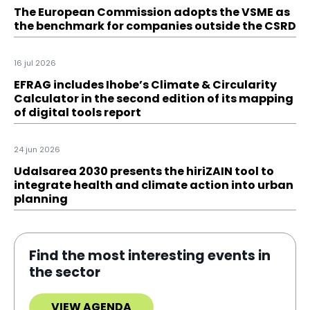
The European Commission adopts the VSME as
the benchmark for companies outside the CSRD
16 jul 2026
EFRAG includes Ihobe’s Climate & Circularity
Calculator in the second edition of its mapping
of digital tools report
24 jun 2026
Udalsarea 2030 presents the hiriZAIN tool to
integrate health and climate action into urban
planning
Find the most interesting events in
the sector
VIEW AGENDA