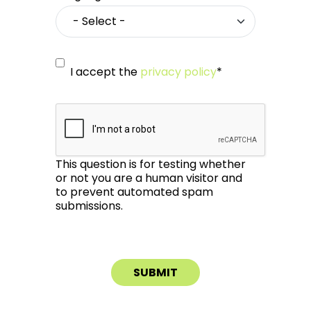
I accept the
privacy policy
*
This question is for testing whether
or not you are a human visitor and
to prevent automated spam
submissions.