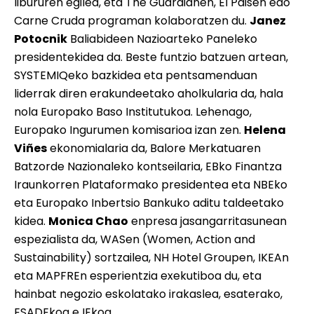
libururen egilea, eta The Guardianen, El Paisen edo
Carne Cruda programan kolaboratzen du.
Janez
Potocnik
Baliabideen Nazioarteko Paneleko
presidentekidea da. Beste funtzio batzuen artean,
SYSTEMIQeko bazkidea eta pentsamenduan
liderrak diren erakundeetako aholkularia da, hala
nola Europako Baso Institutukoa. Lehenago,
Europako Ingurumen komisarioa izan zen.
Helena
Viñes
ekonomialaria da, Balore Merkatuaren
Batzorde Nazionaleko kontseilaria, EBko Finantza
Iraunkorren Plataformako presidentea eta NBEko
eta Europako Inbertsio Bankuko aditu taldeetako
kidea.
Monica Chao
enpresa jasangarritasunean
espezialista da, WASen (Women, Action and
Sustainability) sortzailea, NH Hotel Groupen, IKEAn
eta MAPFREn esperientzia exekutiboa du, eta
hainbat negozio eskolatako irakaslea, esaterako,
ESADEkoa e IEkoa.