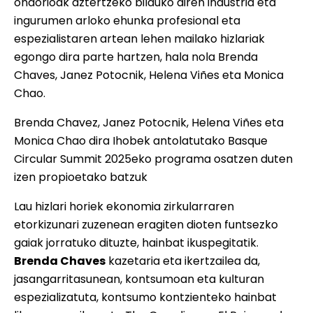
ondorioak aztertzeko bilduko diren industria eta
ingurumen arloko ehunka profesional eta
espezialistaren artean lehen mailako hizlariak
egongo dira parte hartzen, hala nola Brenda
Chaves, Janez Potocnik, Helena Viñes eta Monica
Chao.
Brenda Chavez, Janez Potocnik, Helena Viñes eta
Monica Chao dira Ihobek antolatutako Basque
Circular Summit 2025eko programa osatzen duten
izen propioetako batzuk
Lau hizlari horiek ekonomia zirkularraren
etorkizunari zuzenean eragiten dioten funtsezko
gaiak jorratuko dituzte, hainbat ikuspegitatik.
Brenda Chaves
kazetaria eta ikertzailea da,
jasangarritasunean, kontsumoan eta kulturan
espezializatuta, kontsumo kontzienteko hainbat