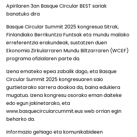
Apirilaren 3an Basque Circular BEST sariak
banatuko dira
Basque Circular Summit 2025 kongresua Sitrak,
Finlandiako Berrikuntza Funtsak eta mundu mailako
erreferentzia erakundeak, sustatzen duen
Ekonomia Zirkularraren Mundu Biltzarraren
(WCEF)
programa ofizialaren parte da.
Izena emateko epea zabalik dago, eta
Basque
Circular Summit 2025
kongresuaren saio
guztietarako sarrera doakoa da, baina edukiera
mugatua. Izena kongresu osorako eman daiteke
edo egun jakinetarako, eta
www.basquecircularcummit.eus web orrian egin
beharko da.
Informazio gehiago eta komunikabideen