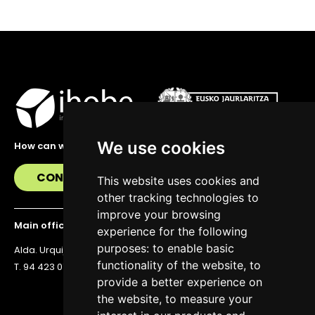
We use cookies
How can we help you?
CONTACT US
This website uses cookies and
other tracking technologies to
improve your browsing
Main office
experience for the following
purposes:
to enable basic
Alda. Urquijo 36, 6th floor, 48011 Bilbao
functionality of the website
,
to
T. 94 423 07 43
provide a better experience on
the website
,
to measure your