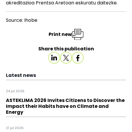
akreditazioa
Prentsa Aretoan
eskuratu daitezke.
Source: Ihobe
Print new
Share this publication
Latest news
24 jul 2026
ASTEKLIMA 2026 Invites Citizens to Discover the
Impact their Habits have on Climate and
Energy
21 jul 2026