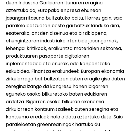
duen Industria Garbiaren Itunaren eragina
aztertuko da, Europako enpresa ehunean
jasangarritasuna bultzatuko baitu. Horrez gain, saio
paralelo batzuetan beste gai batzuk landuko dira,
esaterako, ontzien diseinua eta birziklapena,
ehungintzaren industriako irtenbide jasangarriak,
lehengai kritikoak, eraikuntza materialen sektorea,
produktuaren pasaporte digitalaren
inplementazioa eta onurak, edo konpontzeko
eskubidea. Finantza erakundeek Europan ekonomia
zirkularrago bat bultzatzen duten eragile gisa duten
zeregina izango da kongresu honen bigarren
eguneko osoko bilkuretako baten edukiaren
ardatza. Bigarren osoko bilkuran ekonomia
zirkularrean kontsumitzaileek duten zeregina eta
kontsumo ereduak nola aldatu aztertuko dute. Saio
paraleloetan greenreaningak hartuko du