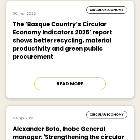
CIRCULAR ECONOMY
30 mar 2026
The ‘Basque Country’s Circular
Economy Indicators 2026’ report
shows better recycling, material
productivity and green public
procurement
READ MORE
CIRCULAR ECONOMY
04 apr 2025
Alexander Boto, Ihobe General
manager: 'Strengthening the circular