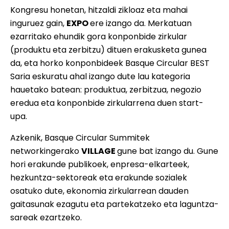
Kongresu honetan, hitzaldi zikloaz eta mahai
inguruez gain,
EXPO
ere izango da. Merkatuan
ezarritako ehundik gora konponbide zirkular
(produktu eta zerbitzu) dituen erakusketa gunea
da, eta horko konponbideek Basque Circular BEST
Saria eskuratu ahal izango dute lau kategoria
hauetako batean: produktua, zerbitzua, negozio
eredua eta konponbide zirkularrena duen start-
upa.
Azkenik, Basque Circular Summitek
networkingerako
VILLAGE
gune bat izango du. Gune
hori erakunde publikoek, enpresa-elkarteek,
hezkuntza-sektoreak eta erakunde sozialek
osatuko dute, ekonomia zirkularrean dauden
gaitasunak ezagutu eta partekatzeko eta laguntza-
sareak ezartzeko.