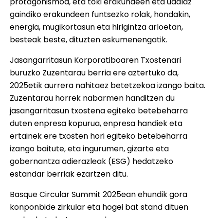
protagonismoa, eta toki erakundeen eta udalaz
gaindiko erakundeen funtsezko rolak, hondakin,
energia, mugikortasun eta hirigintza arloetan,
besteak beste, dituzten eskumenengatik.
Jasangarritasun Korporatiboaren Txostenari
buruzko Zuzentarau berria ere aztertuko da,
2025etik aurrera nahitaez betetzekoa izango baita.
Zuzentarau horrek nabarmen handitzen du
jasangarritasun txostena egiteko betebeharra
duten enpresa kopurua, enpresa handiek eta
ertainek ere txosten hori egiteko betebeharra
izango baitute, eta ingurumen, gizarte eta
gobernantza adierazleak (ESG) hedatzeko
estandar berriak ezartzen ditu.
Basque Circular Summit 2025ean ehundik gora
konponbide zirkular eta hogei bat stand dituen