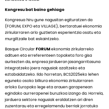
Kongresu bat baino gehiago
Kongresua hiru gune nagusitan egituratzen da
(FORUM, EXPO eta VILLAGE), bertaratuei ekonomia
zirkularraren arlo guztietan esperientzia osatu eta
murgiltzaile bat eskaintzeko.
Basque Circular
FORUM
ekonomia zirkularreko
adituen eta erreferenteen topaketa foro gisa
aurkezten da, enpresa jardueran jasangarritasuna
integratzeko joera nagusiak azaltzeko eta
eztabaidatzeko. Ildo horretan, BCS2025eko lehen
eguneko osoko bilkura ekonomia zirkularraren
arloko Europako lege eta arauen garapenean
egindako aurrerapenei buruzkoa izango da. Horrela,
jarduera sektore nagusiak eraldatzen ari diren
zuzentarau eta erregelamendu berriak jorratuko