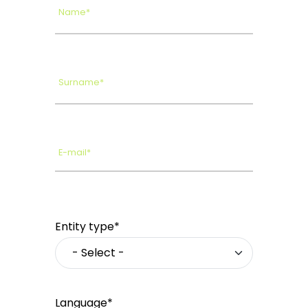
Name*
Surname*
E-mail*
Entity type*
Language*