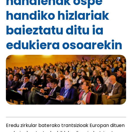
handienak ospe
handiko hizlariak
baieztatu ditu ia
edukiera osoarekin
Eredu zirkular baterako trantsizioak Europan dituen