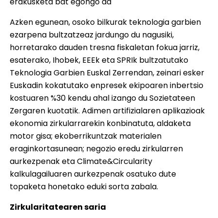
erakusketa bat egongo da
Azken egunean, osoko bilkurak teknologia garbien
ezarpena bultzatzeaz jardungo du nagusiki,
horretarako dauden tresna fiskaletan fokua jarriz,
esaterako, Ihobek, EEEk eta SPRIk bultzatutako
Teknologia Garbien Euskal Zerrendan, zeinari esker
Euskadin kokatutako enpresek ekipoaren inbertsio
kostuaren %30 kendu ahal izango du Sozietateen
Zergaren kuotatik. Adimen artifizialaren aplikazioak
ekonomia zirkularrarekin konbinatuta, aldaketa
motor gisa; ekoberrikuntzak materialen
eraginkortasunean; negozio eredu zirkularren
aurkezpenak eta Climate&Circularity
kalkulagailuaren aurkezpenak osatuko dute
topaketa honetako eduki sorta zabala.
Zirkularitatearen saria