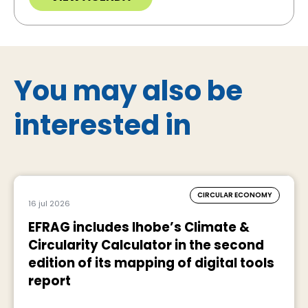
You may also be
interested in
CIRCULAR ECONOMY
16 jul 2026
EFRAG includes Ihobe’s Climate &
Circularity Calculator in the second
edition of its mapping of digital tools
report