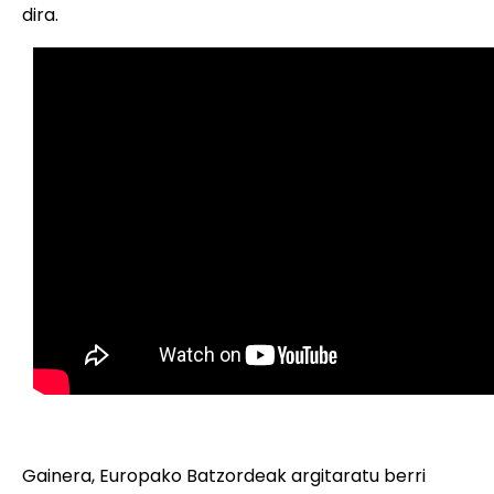
dira.
Gainera, Europako Batzordeak argitaratu berri