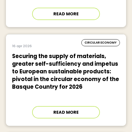
READ MORE
CIRCULAR ECONOMY
16 apr 2026
Securing the supply of materials,
greater self-sufficiency and impetus
to European sustainable products:
pivotal in the circular economy of the
Basque Country for 2026
READ MORE