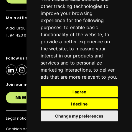
other tracking technologies to
improve your browsing
Main office
experience for the following
purposes:
to enable basic
Alda. Urquijo 36, 6th floor, 48011 Bilbao
functionality of the website
,
to
T. 94 423 07 43
provide a better experience on
the website
,
to measure your
interest in our products and
Follow us to stay up to date
services and to personalize
marketing interactions
,
to deliver
ads that are more relevant to you
.
Join our newsletter
I agree
NEWSLETTER
I decline
Change my preferences
Legal notice
Privacy policy
Cookies policy