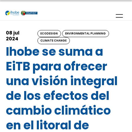
Skip to main content
08 jul
ECODESIGN
ENVIRONMENTAL PLANNING
2024
CLIMATE CHANGE
Ihobe se suma a
EiTB para ofrecer
una visión integral
de los efectos del
cambio climático
en el litoral de