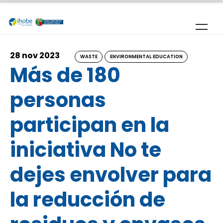
Skip to main content
28 nov 2023
WASTE
ENVIRONMENTAL EDUCATION
Más de 180
personas
participan en la
iniciativa No te
dejes envolver para
la reducción de