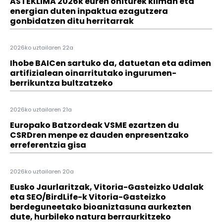
ASTEKLIMA 2026k euren ohiturek kliman eta
energian duten inpaktua ezagutzera
gonbidatzen ditu herritarrak
2026ko uztailaren 22a
Ihobe BAICen sartuko da, datuetan eta adimen
artifizialean oinarritutako ingurumen-
berrikuntza bultzatzeko
2026ko uztailaren 21a
Europako Batzordeak VSME ezartzen du
CSRDren menpe ez dauden enpresentzako
erreferentzia gisa
2026ko uztailaren 20a
Eusko Jaurlaritzak, Vitoria-Gasteizko Udalak
eta SEO/BirdLife-k Vitoria-Gasteizko
berdeguneetako bioaniztasuna aurkezten
dute, hurbileko natura berraurkitzeko