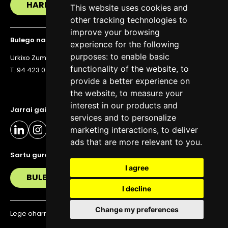
HARREMANETAN JARRI
This website uses cookies and
other tracking technologies to
improve your browsing
Bulego nagusia
experience for the following
purposes:
to enable basic
Urkixo Zumarkalea 36, 6. solairua, 48011 Bilbo
functionality of the website
,
to
T. 94 423 07 43
provide a better experience on
the website
,
to measure your
interest in our products and
Jarrai gaitzazu eguneratuta egoteko
services and to personalize
marketing interactions
,
to deliver
ads that are more relevant to you
.
Sartu gure buletinera
I agree
BULETIN
I decline
Change my preferences
Lege oharra
Pribatutasun politika