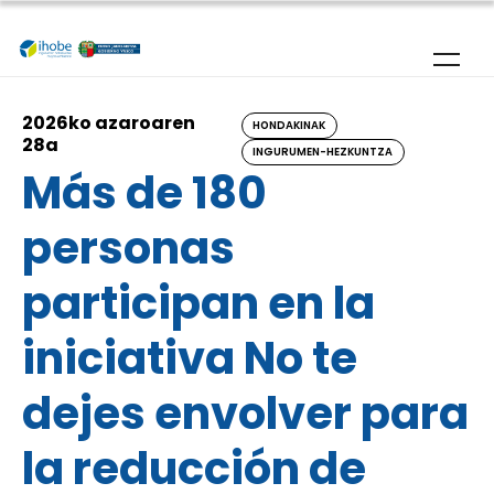
Skip to main content
2026ko azaroaren
HONDAKINAK
28a
INGURUMEN-HEZKUNTZA
Más de 180
personas
participan en la
iniciativa No te
dejes envolver para
la reducción de