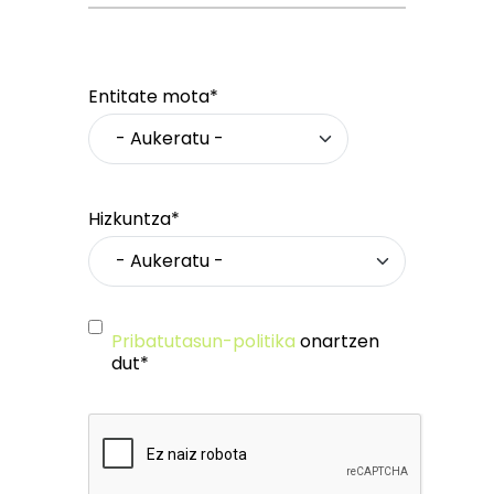
Entitate mota*
Hizkuntza*
Pribatutasun-politika
onartzen
dut*