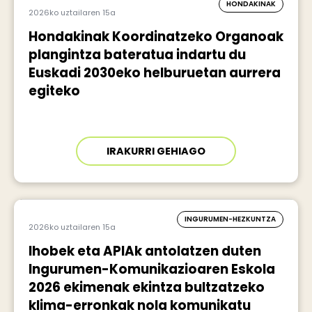
HONDAKINAK
2026ko uztailaren 15a
Hondakinak Koordinatzeko Organoak
plangintza bateratua indartu du
Euskadi 2030eko helburuetan aurrera
egiteko
IRAKURRI GEHIAGO
INGURUMEN-HEZKUNTZA
2026ko uztailaren 15a
Ihobek eta APIAk antolatzen duten
Ingurumen-Komunikazioaren Eskola
2026 ekimenak ekintza bultzatzeko
klima-erronkak nola komunikatu