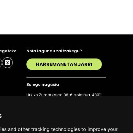
 egoteko
Nola lagundu zaitzakegu?
HARREMANETAN JARRI
Bulego nagusia
Urkixo Zumarkalea 36, 6. solairua, 48011
Bilbo
T. 94 423 07 43
s
ies and other tracking technologies to improve your