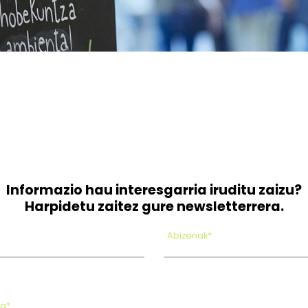
Informazio hau interesgarria iruditu zaizu?
Harpidetu zaitez gure newsletterrera.
Abizenak*
oa*