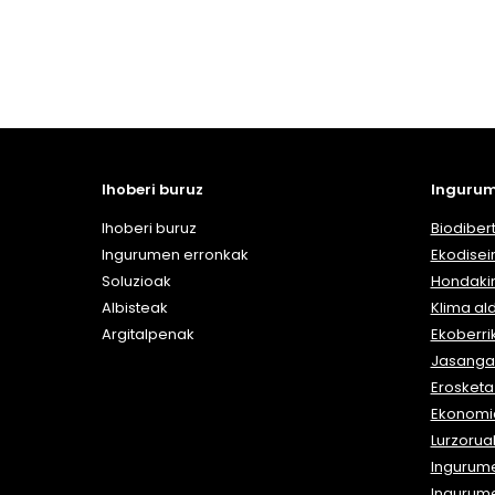
Ihoberi buruz
Ingurum
Ihoberi buruz
Biodibert
Ingurumen erronkak
Ekodisei
Soluzioak
Hondaki
Albisteak
Klima al
Argitalpenak
Ekoberri
Jasangar
Erosket
Ekonomia
Lurzorua
Ingurum
Ingurum