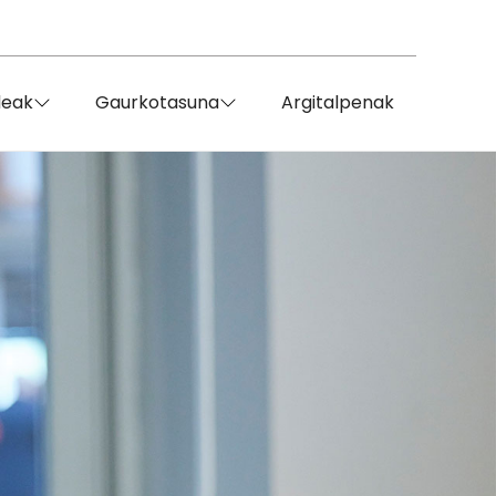
deak
Gaurkotasuna
Argitalpenak