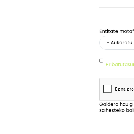
Entitate mota
Pribatutasu
Galdera hau gi
saihesteko bali