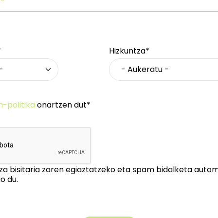
*
Hizkuntza*
n-politika
onartzen dut*
za bisitaria zaren egiaztatzeko eta spam bidalketa auto
o du.