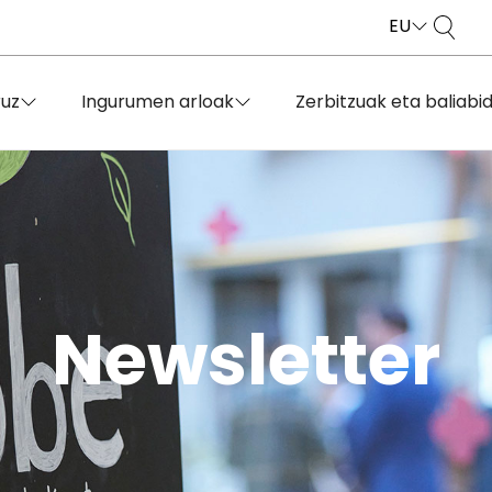
EU
ruz
Ingurumen arloak
Zerbitzuak eta baliabi
Newsletter