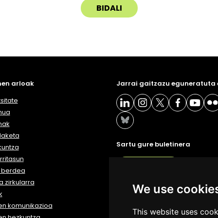
en arloak
Jarrai gaitzazu eguneratuta
sitate
nua
nak
daketa
Sartu gure buletinera
kuntza
ritasun
BULETIN
a berdea
 zirkularra
We use cookie
k
en komunikazioa
This website uses cook
en hezkuntza