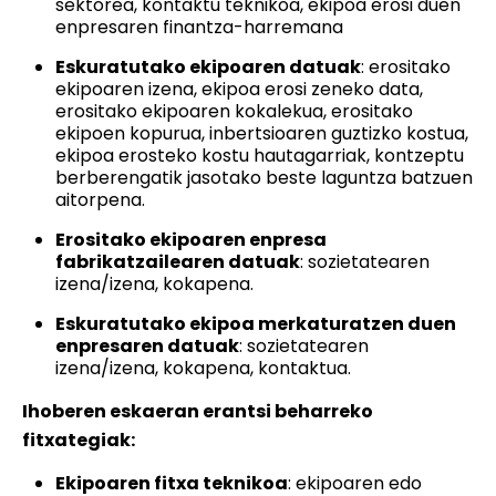
sektorea, kontaktu teknikoa, ekipoa erosi duen
enpresaren finantza-harremana
Eskuratutako ekipoaren datuak
: erositako
ekipoaren izena, ekipoa erosi zeneko data,
erositako ekipoaren kokalekua, erositako
ekipoen kopurua, inbertsioaren guztizko kostua,
ekipoa erosteko kostu hautagarriak, kontzeptu
berberengatik jasotako beste laguntza batzuen
aitorpena.
Erositako ekipoaren enpresa
fabrikatzailearen datuak
: sozietatearen
izena/izena, kokapena.
Eskuratutako ekipoa merkaturatzen duen
enpresaren datuak
: sozietatearen
izena/izena, kokapena, kontaktua.
Ihoberen eskaeran erantsi beharreko
fitxategiak:
Ekipoaren fitxa teknikoa
: ekipoaren edo