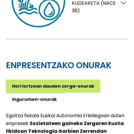
KUDEAKETA (NACE
38)
ENPRESENTZAKO ONURAK
Hori lortzean dauden zerga-onurak
Ingurumen-onurak
Egoitza fiskala Euskal Autonomia Erkidegoan duten
enpresek
Sozietateen gaineko Zergaren kuota
likidoan Teknologia Garbien Zerrendan