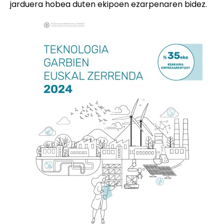
jarduera hobea duten ekipoen ezarpenaren bidez.