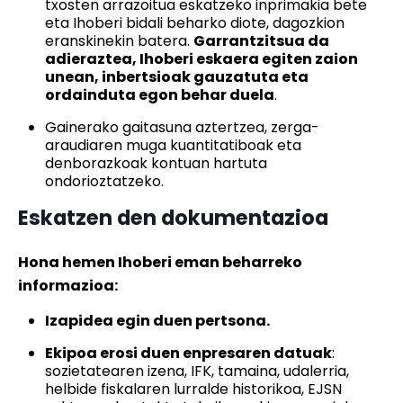
txosten arrazoitua eskatzeko inprimakia bete
eta Ihoberi bidali beharko diote, dagozkion
eranskinekin batera.
Garrantzitsua da
adieraztea, Ihoberi eskaera egiten zaion
unean, inbertsioak gauzatuta eta
ordainduta egon behar duela
.
Gainerako gaitasuna aztertzea, zerga-
araudiaren muga kuantitatiboak eta
denborazkoak kontuan hartuta
ondorioztatzeko.
Eskatzen den dokumentazioa
Hona hemen Ihoberi eman beharreko
informazioa:
Izapidea egin duen pertsona.
Ekipoa erosi duen enpresaren datuak
:
sozietatearen izena, IFK, tamaina, udalerria,
helbide fiskalaren lurralde historikoa, EJSN