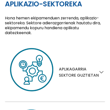
APLIKAZIO-SEKTOREKA
Hona hemen ekipamenduen zerrenda, aplikazio-
sektoreka. Sektore adierazgarrienak hautatu dira,
ekipamendu kopuru handiena aplikatu
daitezkeenak.
APLIKAGARRIA
SEKTORE GUZTIETAN