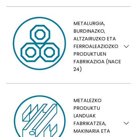
METALURGIA,
BURDINAZKO,
ALTZAIRUZKO ETA
FERROALEAZIOZKO
PRODUKTUEN
FABRIKAZIOA (NACE
24)
METALEZKO
PRODUKTU
LANDUAK
FABRIKATZEA,
MAKINARIA ETA