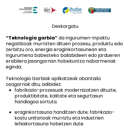
Deskargatu
“Teknologia garbia”
da ingurumen-inpaktu
negatiboak murrizten dituen prozesu, produktu edo
zerbitzu oro, energia eraginkortasunean eta
ingurumena babesteko baliabideen edo jardueren
erabilera jasangarrian hobekuntza nabarmenak
eginda.
Teknologia Garbiak aplikatzeak abantaila
osagarriak ditu, adibidez:
fabrikazio-prozesuak modernizatzen dituzte,
produktibitate, kalitate eta segurtasun
handiagoa sortuta.
eraginkortasuna handitzen dute; fabrikazio-
kostu unitarioak murriztu eta industrien
lehiakortasuna hobetzen dute.