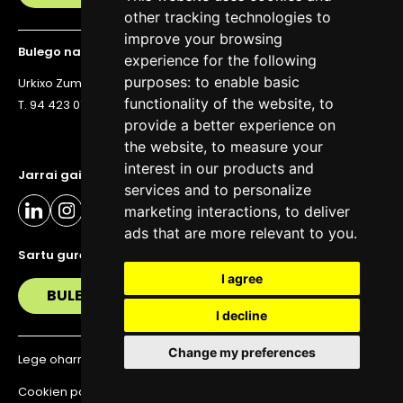
other tracking technologies to
improve your browsing
Bulego nagusia
experience for the following
purposes:
to enable basic
Urkixo Zumarkalea 36, 6. solairua, 48011 Bilbo
functionality of the website
,
to
T. 94 423 07 43
provide a better experience on
the website
,
to measure your
interest in our products and
Jarrai gaitzazu eguneratuta egoteko
services and to personalize
marketing interactions
,
to deliver
ads that are more relevant to you
.
Sartu gure buletinera
I agree
BULETIN
I decline
Change my preferences
Lege oharra
Pribatutasun politika
Cookien politika