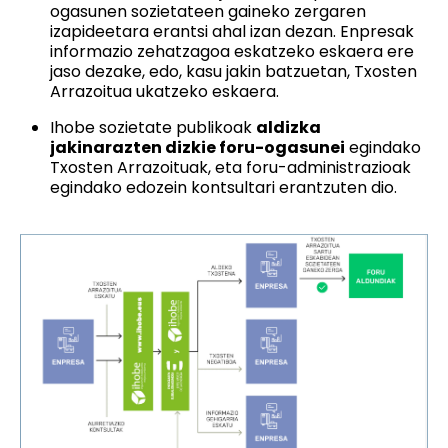
ogasunen sozietateen gaineko zergaren
izapideetara erantsi ahal izan dezan. Enpresak
informazio zehatzagoa eskatzeko eskaera ere
jaso dezake, edo, kasu jakin batzuetan, Txosten
Arrazoitua ukatzeko eskaera.
Ihobe sozietate publikoak
aldizka
jakinarazten dizkie foru-ogasunei
egindako
Txosten Arrazoituak, eta foru-administrazioak
egindako edozein kontsultari erantzuten dio.