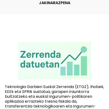
JAKINARAZPENA
Teknologia Garbien Euskal Zerrenda (ETGZ), Ihobek,
EEEk eta SPRIk sustatua, garapen iraunkorra
bultzatzeko eta euskal ingurumen-politikaren
aplikazioa errazteko tresna fiskala da,
transferentzia teknologikoaren eta ingurumen-