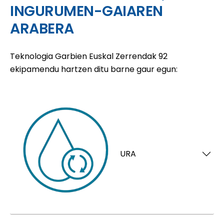
INGURUMEN-GAIAREN
ARABERA
Teknologia Garbien Euskal Zerrendak 92
ekipamendu hartzen ditu barne gaur egun:
URA