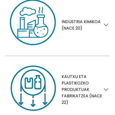
INDUSTRIA KIMIKOA
(NACE 20)
KAUTXU ETA
PLASTIKOZKO
PRODUKTUAK
FABRIKATZEA (NACE
22)