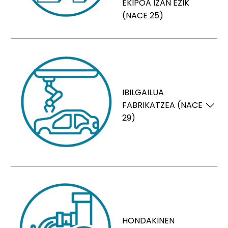
EKIPOA IZAN EZIK
(NACE 25)
IBILGAILUA
FABRIKATZEA (NACE
29)
HONDAKINEN