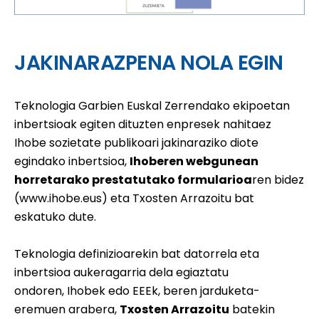
JAKINARAZPENA NOLA EGIN
Teknologia Garbien Euskal Zerrendako ekipoetan
inbertsioak egiten dituzten enpresek nahitaez
Ihobe sozietate publikoari jakinaraziko diote
egindako inbertsioa,
Ihoberen webgunean
horretarako prestatutako formularioa
ren bidez
(
www.ihobe.eus
) eta Txosten Arrazoitu bat
eskatuko dute.
Teknologia definizioarekin bat datorrela eta
inbertsioa aukeragarria dela egiaztatu
ondoren, Ihobek edo EEEk, beren jarduketa-
eremuen arabera,
Txosten Arrazoitu
batekin