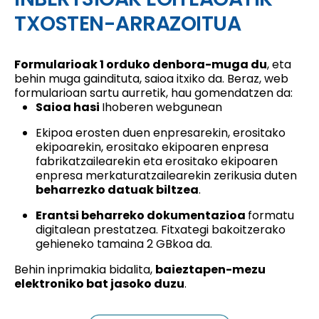
TXOSTEN-ARRAZOITUA
Formularioak 1 orduko denbora-muga du
, eta
behin muga gaindituta, saioa itxiko da. Beraz, web
formularioan sartu aurretik, hau gomendatzen da:
Saioa hasi
Ihoberen webgunean
Ekipoa erosten duen enpresarekin, erositako
ekipoarekin, erositako ekipoaren enpresa
fabrikatzailearekin eta erositako ekipoaren
enpresa merkaturatzailearekin zerikusia duten
beharrezko datuak biltzea
.
Erantsi beharreko dokumentazioa
formatu
digitalean prestatzea. Fitxategi bakoitzerako
gehieneko tamaina 2 GBkoa da.
Behin inprimakia bidalita,
baieztapen-mezu
elektroniko bat jasoko duzu
.