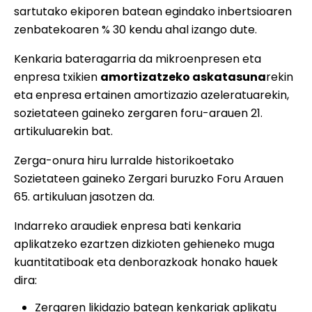
sartutako ekiporen batean egindako inbertsioaren
zenbatekoaren % 30 kendu ahal izango dute.
Kenkaria bateragarria da mikroenpresen eta
enpresa txikien
amortizatzeko askatasuna
rekin
eta enpresa ertainen amortizazio azeleratuarekin,
sozietateen gaineko zergaren foru-arauen 21.
artikuluarekin bat.
Zerga-onura hiru lurralde historikoetako
Sozietateen gaineko Zergari buruzko Foru Arauen
65. artikuluan jasotzen da.
Indarreko araudiek enpresa bati kenkaria
aplikatzeko ezartzen dizkioten gehieneko muga
kuantitatiboak eta denborazkoak honako hauek
dira:
Zergaren likidazio batean kenkariak aplikatu