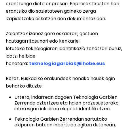
erantzungo diote enpresari. Enpresak txosten hori
erantsiko dio sozietateen gaineko zerga
izapidetzeko eskatzen den dokumentazioari.
Zalantzak izanez gero eskaerari, gastuen
hautagarritasunari edo kenkariei
lotutako teknologiaren identifikazio zehatzari buruz,
idatzi helbide
honetara:
teknologiagarbiak@ihobe.eus
Beraz, Euskadiko erakundeek honako hauek egin
beharko dituzte:
Urtero, indarrean dagoen Teknologia Garbien
Zerrenda aztertzea eta haien prozesuetarako
interesgarriak diren ekipoak identifikatzea.
Teknologia Garbien Zerrendan sartutako
ekiporen batean inbertsioa egiten dutenean,