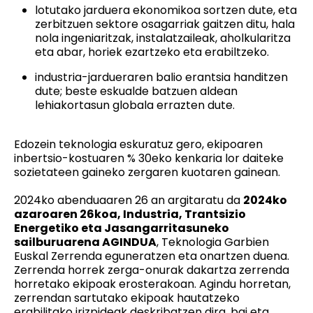
lotutako jarduera ekonomikoa sortzen dute, eta
zerbitzuen sektore osagarriak gaitzen ditu, hala
nola ingeniaritzak, instalatzaileak, aholkularitza
eta abar, horiek ezartzeko eta erabiltzeko.
industria-jardueraren balio erantsia handitzen
dute; beste eskualde batzuen aldean
lehiakortasun globala errazten dute.
Edozein teknologia eskuratuz gero, ekipoaren
inbertsio-kostuaren % 30eko kenkaria lor daiteke
sozietateen gaineko zergaren kuotaren gainean.
2024ko abenduaaren 26 an argitaratu da
2024ko
azaroaren 26koa, Industria, Trantsizio
Energetiko eta Jasangarritasuneko
sailburuarena AGINDUA
, Teknologia Garbien
Euskal Zerrenda eguneratzen eta onartzen duena.
Zerrenda horrek zerga-onurak dakartza zerrenda
horretako ekipoak erosterakoan. Agindu horretan,
zerrendan sartutako ekipoak hautatzeko
erabilitako irizpideak deskribatzen dira, bai eta