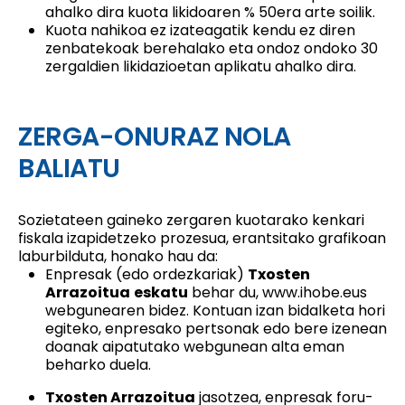
ahalko dira kuota likidoaren % 50era arte soilik.
Kuota nahikoa ez izateagatik kendu ez diren
zenbatekoak berehalako eta ondoz ondoko 30
zergaldien likidazioetan aplikatu ahalko dira.
ZERGA-ONURAZ NOLA
BALIATU
Sozietateen gaineko zergaren kuotarako kenkari
fiskala izapidetzeko prozesua, erantsitako grafikoan
laburbilduta, honako hau da:
Enpresak (edo ordezkariak)
Txosten
Arrazoitua
eskatu
behar du,
www.ihobe.eus
webgunearen bidez. Kontuan izan bidalketa hori
egiteko, enpresako pertsonak edo bere izenean
doanak aipatutako webgunean alta eman
beharko duela.
Txosten Arrazoitua
jasotzea, enpresak foru-