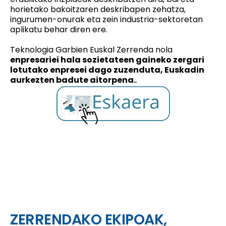
horietako bakoitzaren deskribapen zehatza,
ingurumen-onurak eta zein industria-sektoretan
aplikatu behar diren ere.
Teknologia Garbien Euskal Zerrenda nola
enpresariei hala sozietateen gaineko zergari
lotutako enpresei dago zuzenduta, Euskadin
aurkezten badute aitorpena.
.
ZERRENDAKO EKIPOAK,