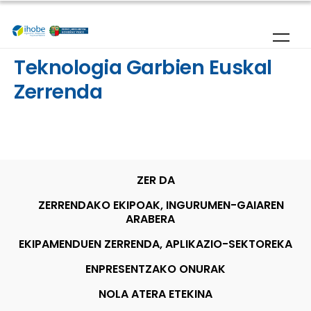
Skip to main content
Teknologia Garbien Euskal
Zerrenda
ZER DA
ZERRENDAKO EKIPOAK, INGURUMEN-GAIAREN
ARABERA
EKIPAMENDUEN ZERRENDA, APLIKAZIO-SEKTOREKA
ENPRESENTZAKO ONURAK
NOLA ATERA ETEKINA