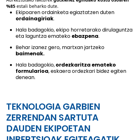
%85
estali beharko dute.
Ekipoaren ordainketa egiaztatzen duten
ordainagiriak
.
Hala badagokio, ekipo horretarako dirulaguntza
eta laguntza emateko
ebazpena
.
Behar izanez gero, martxan jartzeko
baimenak.
Hala badagokio,
ordezkaritza emateko
formularioa
, eskaera ordezkari bidez egiten
denean.
TEKNOLOGIA GARBIEN
ZERRENDAN SARTUTA
DAUDEN EKIPOETAN
INBERTSIOAK EGITEAGATIK