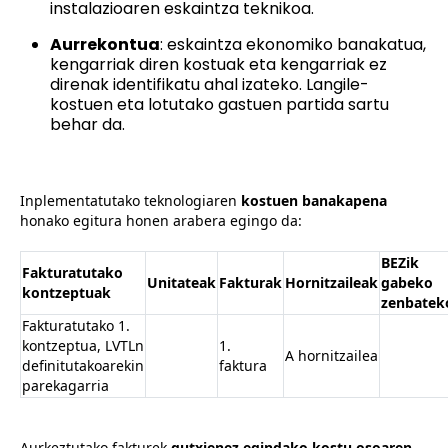
instalazioaren eskaintza teknikoa.
Aurrekontua
: eskaintza ekonomiko banakatua,
kengarriak diren kostuak eta kengarriak ez
direnak identifikatu ahal izateko. Langile-
kostuen eta lotutako gastuen partida sartu
behar da.
Inplementatutako teknologiaren
kostuen banakapena
honako egitura honen arabera egingo da:
BEZik
Fakturatutako
Unitateak
Fakturak
Hornitzaileak
gabeko
kontzeptuak
zenbatek
Fakturatutako 1.
kontzeptua, LVTLn
1.
A hornitzailea
definitutakoarekin
faktura
parekagarria
Aurkeztutako fakturek
gutxienez egindako kostu osoaren