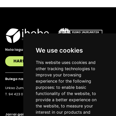
We use cookies
Nola lagundu zaitzakegu?
HARREMANETAN JARRI
This website uses cookies and
other tracking technologies to
improve your browsing
Bulego nagusia
experience for the following
purposes:
to enable basic
Urkixo Zumarkalea 36, 6. solairua, 48011 Bilbo
functionality of the website
,
to
T. 94 423 07 43
provide a better experience on
the website
,
to measure your
interest in our products and
Jarrai gaitzazu eguneratuta egoteko