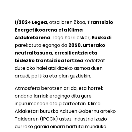
1/2024 Legea
, otsailaren 8koa,
Trantsizio
Energetikoarena eta Klima
Aldaketarena
. Lege horri esker,
Euskadi
parekatuta egongo da
2050. urterako
neutraltasuna, erresilientzia eta
bidezko trantsizioa lortzea
xedetzat
dutelako haiei atxikitzeko asmoa duen
araudi, politika eta plan guztiekin.
Atmosfera berotzen ari da, eta horrek
ondorio larriak eragingo ditu gure
ingurumenean eta gizarteetan. Klima
Aldaketari buruzko Adituen Gobernu arteko
Taldearen (IPCCk) ustez, industrializazio
aurreko garaia oinarri hartuta munduko