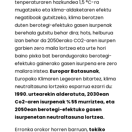
tenperaturaren hazkundea 1,5 °C-ra
mugatzeko eta klima-aldaketaren efektu
negatiboak gutxitzeko, klima berotzen
duten berotegi-efektuko gasen isurpenak
berehala gutxitu behar dira; hots, helburua
izan behar da 2050erako CO2-aren isurpen
garbien zero maila lortzea eta urte hori
baino pixka bat berandugorako berotegi-
efektuko gainerako gasen isurpena ere zero
mailara iristea.
Europar Batasunak
,
Europako Klimaren Legearen bitartez, klima
neutraltasuna lortzeko esparrua ezarri du:
1990. urtearekin alderatuta, 2030ean
Co2-aren isurpenak % 55 murriztea, eta
2050ean berotegi-efektuko gasen
isurpenetan neutraltasuna lortzea.
Erronka orokor horren barruan,
tokiko