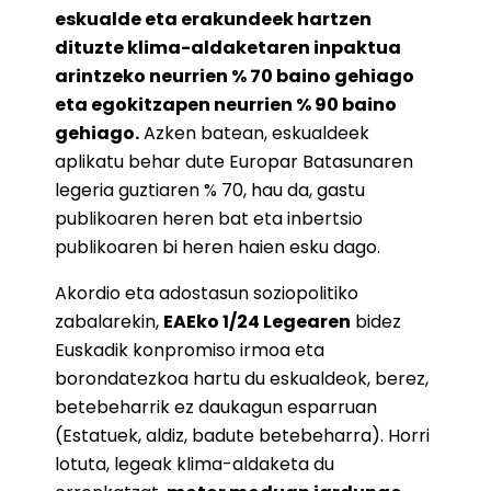
eskualde eta erakundeek hartzen
dituzte klima-aldaketaren inpaktua
arintzeko neurrien % 70 baino gehiago
eta egokitzapen neurrien % 90 baino
gehiago.
Azken batean, eskualdeek
aplikatu behar dute Europar Batasunaren
legeria guztiaren % 70, hau da, gastu
publikoaren heren bat eta inbertsio
publikoaren bi heren haien esku dago.
Akordio eta adostasun soziopolitiko
zabalarekin,
EAEko 1/24 Legearen
bidez
Euskadik konpromiso irmoa eta
borondatezkoa hartu du eskualdeok, berez,
betebeharrik ez daukagun esparruan
(Estatuek, aldiz, badute betebeharra). Horri
lotuta, legeak klima-aldaketa du