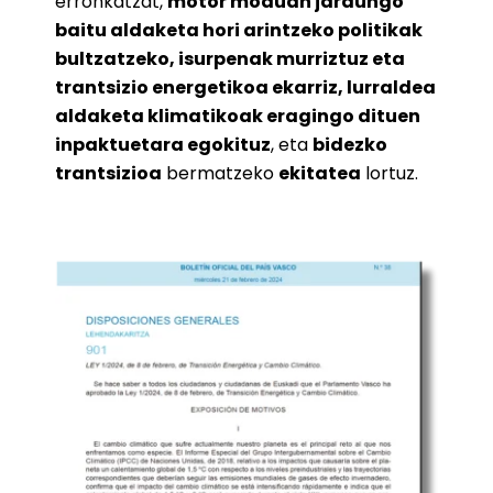
erronkatzat,
motor moduan jardungo
baitu aldaketa hori arintzeko politikak
bultzatzeko, isurpenak murriztuz eta
trantsizio energetikoa ekarriz, lurraldea
aldaketa klimatikoak eragingo dituen
inpaktuetara egokituz
, eta
bidezko
trantsizioa
bermatzeko
ekitatea
lortuz.