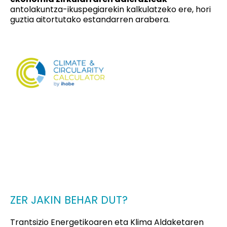
antolakuntza-ikuspegiarekin kalkulatzeko ere, hori
guztia aitortutako estandarren arabera.
ZER JAKIN BEHAR DUT?
Trantsizio Energetikoaren eta Klima Aldaketaren