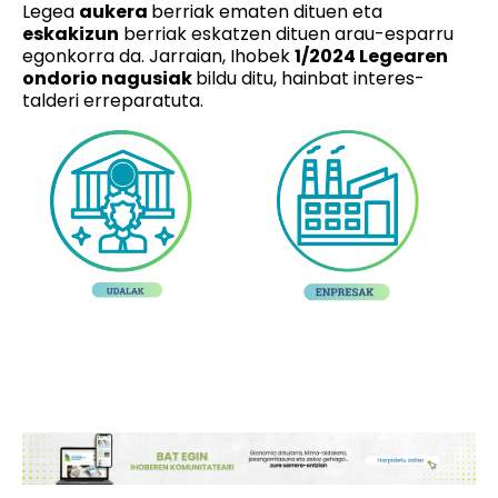
Legea
aukera
berriak ematen dituen eta
eskakizun
berriak eskatzen dituen arau-esparru
egonkorra da. Jarraian, Ihobek
1/2024 Legearen
ondorio nagusiak
bildu ditu, hainbat interes-
talderi erreparatuta.