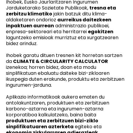
Ihobek, Eusko Jaurlaritzaren Ingurumen
Jarduketarako Sozietate Publikoak,
tresna eta
zerbitzu klimatiko
jakin batzuk ditu klima-
aldaketaren ondorioz
aurreikus daitezkeen
inpaktuen aurrean
administrazio publikoei,
enpresa-sektoreari eta herritarrei
egokitzen
laguntzeko emisioak murriztuz eta xurgatzearen
bidez arinduz.
Ihobek garatu dituen tresnen kit horretan sartzen
da
CLIMATE & CIRCULARITY CALCULATOR
izenekoa; horren bidez, doan eta modu
sinplifikatuan ebaluatu daiteke bizi-zikloaren
ikuspegia duten erakunde, produktu eta zerbitzuen
ingurumen-jarduna.
Aplikazio informatikoak aukera ematen du
antolakuntzaren, produktuen eta zerbitzuen
karbono-aztarna eta ingurumen-aztarna
korporatiboa kalkulatzeko, baina baita
produktuen eta zerbitzuen bizi-ziklo
sinplifikatuaren azterketa
egiteko eta
ekonomia zirkularraren adierazleak