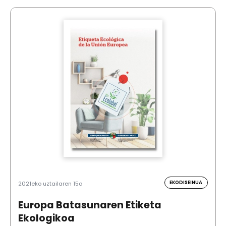
EKODISEINUA
2021eko uztailaren 15a
Europa Batasunaren Etiketa
Ekologikoa