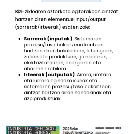
Bizi-zikloaren azterketa egiterakoan aintzat
hartzen diren elementuei input/output
(sarrerak/irteerak) esaten zaie:
Sarrerak (inputak)
: Sistemaren
prozesu/fase bakoitzean kontuan
hartzen diren baliabideen, lehengaien,
zatien eta produktuen, garraioaren,
elektrizitatearen, energiaren eta
abarren erabilera.
Irteerak (outputak)
: Airera, uretara
eta lurrera egindako isuriak eta
sistemaren prozesu/fase bakoitzean
aintzat hartzen diren hondakinak eta
azpiproduktuak.