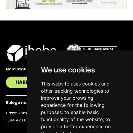
We use cookies
Nola lagundu zaitzakegu?
HARREMANETAN JARRI
This website uses cookies and
other tracking technologies to
improve your browsing
Bulego nagusia
experience for the following
purposes:
to enable basic
Urkixo Zumarkalea 36, 6. solairua, 48011 Bilbo
functionality of the website
,
to
T. 94 423 07 43
provide a better experience on