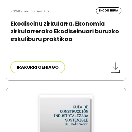
EKODISEINUA
2024ko maiatzaren 6a
Ekodiseinu zirkularra. Ekonomia
zirkularrerako Ekodiseinuari buruzko
eskuliburu praktikoa
IRAKURRI GEHIAGO