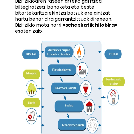
Bizi-zikloaren faseen arteko garraioa,
biltegiratzea, banaketa eta beste
bitartekaritza ekintza batzuk ere aintzat
hartu behar dira garrantzitsuak direnean.
Bizi-ziklo mota horri
«sehaskatik hilobira»
esaten zaio.