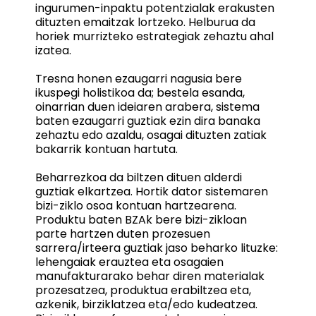
ingurumen-inpaktu potentzialak erakusten
dituzten emaitzak lortzeko. Helburua da
horiek murrizteko estrategiak zehaztu ahal
izatea.
Tresna honen ezaugarri nagusia bere
ikuspegi holistikoa da; bestela esanda,
oinarrian duen ideiaren arabera, sistema
baten ezaugarri guztiak ezin dira banaka
zehaztu edo azaldu, osagai dituzten zatiak
bakarrik kontuan hartuta.
Beharrezkoa da biltzen dituen alderdi
guztiak elkartzea. Hortik dator sistemaren
bizi-ziklo osoa kontuan hartzearena.
Produktu baten BZAk bere bizi-zikloan
parte hartzen duten prozesuen
sarrera/irteera guztiak jaso beharko lituzke:
lehengaiak erauztea eta osagaien
manufakturarako behar diren materialak
prozesatzea, produktua erabiltzea eta,
azkenik, birziklatzea eta/edo kudeatzea.