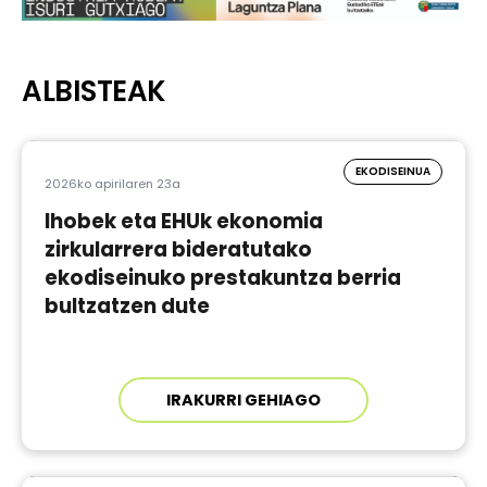
ALBISTEAK
EKODISEINUA
2026ko apirilaren 23a
Ihobek eta EHUk ekonomia
zirkularrera bideratutako
ekodiseinuko prestakuntza berria
bultzatzen dute
IRAKURRI GEHIAGO