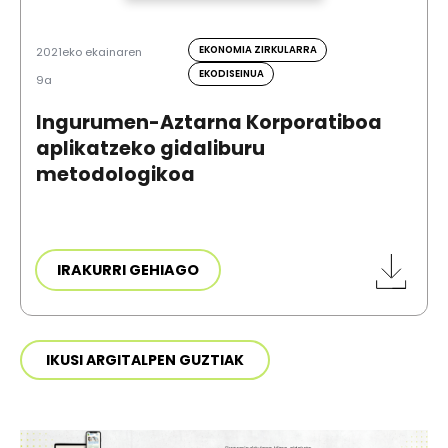
EKONOMIA ZIRKULARRA
2021eko ekainaren
EKODISEINUA
9a
Ingurumen-Aztarna Korporatiboa
aplikatzeko gidaliburu
metodologikoa
IRAKURRI GEHIAGO
IKUSI ARGITALPEN GUZTIAK