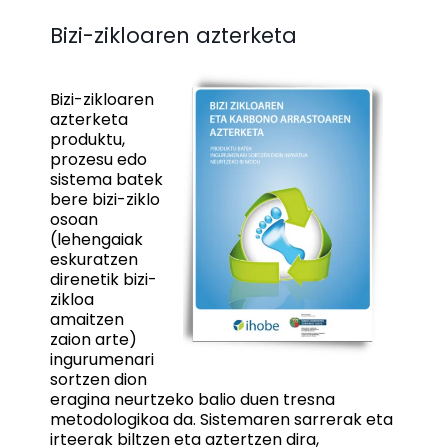
Bizi-zikloaren azterketa
Bizi-zikloaren
azterketa
produktu,
prozesu edo
sistema batek
bere bizi-ziklo
osoan
(lehengaiak
eskuratzen
direnetik bizi-
zikloa
amaitzen
zaion arte)
ingurumenari
sortzen dion
eragina neurtzeko balio duen tresna
metodologikoa da. Sistemaren sarrerak eta
irteerak biltzen eta aztertzen dira,