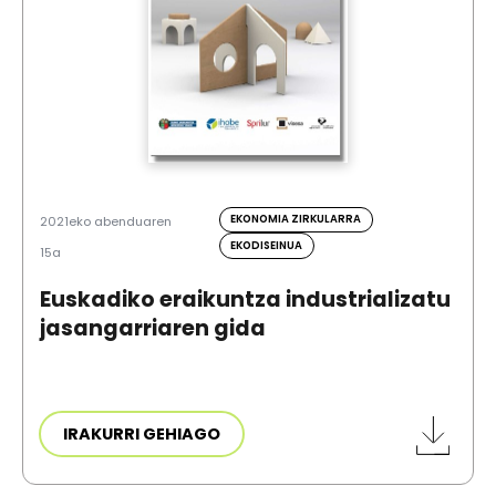
EKONOMIA ZIRKULARRA
2021eko abenduaren
EKODISEINUA
15a
Euskadiko eraikuntza industrializatu
jasangarriaren gida
IRAKURRI GEHIAGO