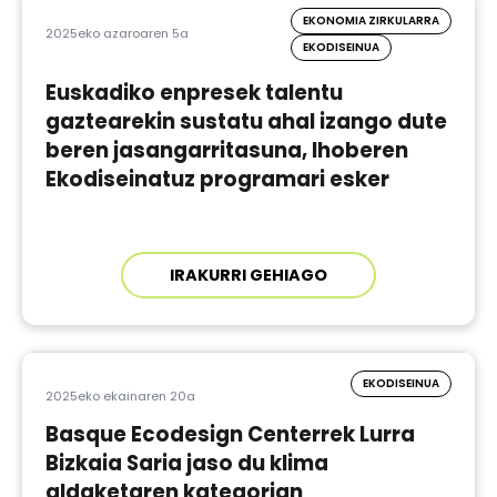
EKONOMIA ZIRKULARRA
2025eko azaroaren 5a
EKODISEINUA
Euskadiko enpresek talentu
gaztearekin sustatu ahal izango dute
beren jasangarritasuna, Ihoberen
Ekodiseinatuz programari esker
IRAKURRI GEHIAGO
EKODISEINUA
2025eko ekainaren 20a
Basque Ecodesign Centerrek Lurra
Bizkaia Saria jaso du klima
aldaketaren kategorian