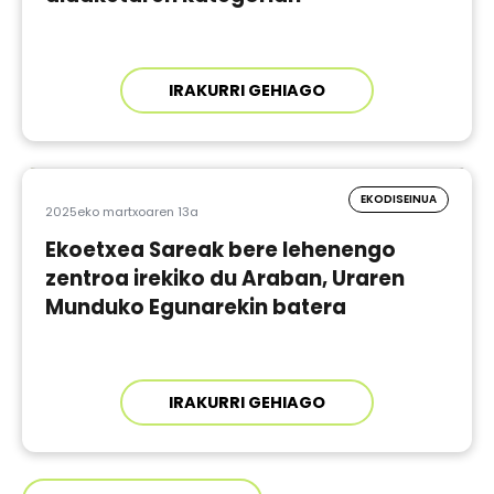
IRAKURRI GEHIAGO
EKODISEINUA
2025eko martxoaren 13a
Ekoetxea Sareak bere lehenengo
zentroa irekiko du Araban, Uraren
Munduko Egunarekin batera
IRAKURRI GEHIAGO