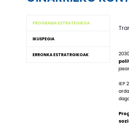
PROGRAMA ESTRATEGIKOA
Tra
IKUSPEGIA
2030
ERRONKA ESTRATRGIKOAK
pol
jasa
IEP 
arda
dago
Pro
sozi