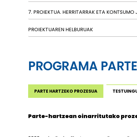
7. PROIEKTUA. HERRITARRAK ETA KONTSUMO
PROIEKTUAREN HELBURUAK
PROGRAMA PART
PARTE HARTZEKO PROZESUA
TESTUING
Parte-hartzean oinarritutako proze