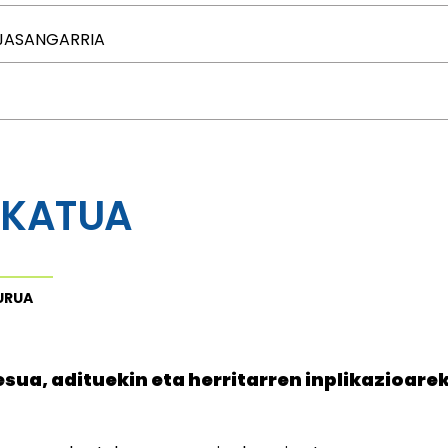
 JASANGARRIA
EKATUA
URUA
sua, adituekin eta herritarren inplikazioare