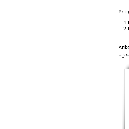
Prog
Arik
egoe