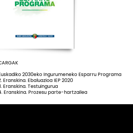
CARGAK
Euskadiko 2030eko Ingurumeneko Esparru Programa
2. Eranskina. Ebaluazioa IEP 2020
3. Eranskina. Testuingurua
4. Eranskina. Prozesu parte-hartzailea