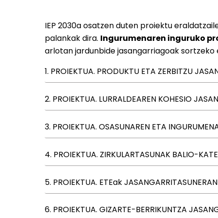
IEP 2030a osatzen duten proiektu eraldatzail
palankak dira.
Ingurumenaren inguruko pro
arlotan jardunbide jasangarriagoak sortzeko e
1. PROIEKTUA. PRODUKTU ETA ZERBITZU JAS
2. PROIEKTUA. LURRALDEAREN KOHESIO J
3. PROIEKTUA. OSASUNAREN ETA INGURUMEN
4. PROIEKTUA. ZIRKULARTASUNAK BALIO-KAT
5. PROIEKTUA. ETEak JASANGARRITASUNERAN
6. PROIEKTUA. GIZARTE-BERRIKUNTZA JASA