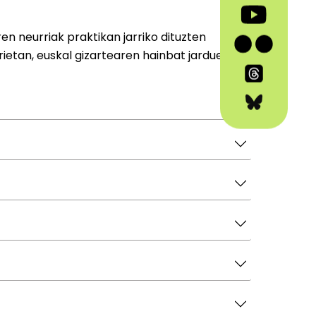
n neurriak praktikan jarriko dituzten
orietan, euskal gizartearen hainbat jarduera-