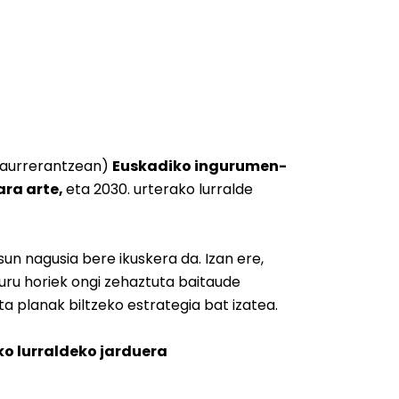
 aurrerantzean)
Euskadiko ingurumen-
ara arte,
eta 2030. urterako lurralde
n nagusia bere ikuskera da. Izan ere,
ru horiek ongi zehaztuta baitaude
a planak biltzeko estrategia bat izatea.
o lurraldeko jarduera