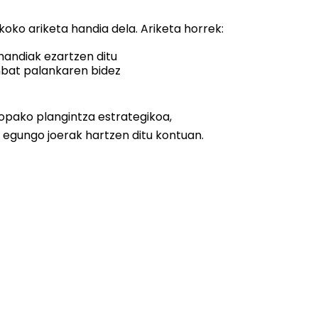
oko ariketa handia dela. Ariketa horrek:
 handiak ezartzen ditu
nbat palankaren bidez
opako plangintza estrategikoa,
 egungo joerak hartzen ditu kontuan.