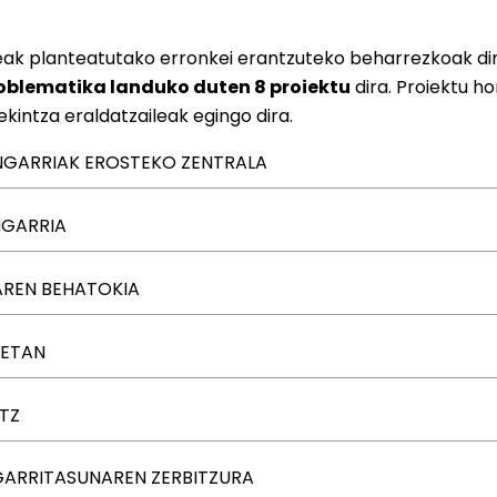
eak planteatutako erronkei erantzuteko beharrezkoak dire
blematika landuko duten 8 proiektu
dira. Proiektu h
kintza eraldatzaileak egingo dira.
ANGARRIAK EROSTEKO ZENTRALA
ASANGARRIA
AREN BEHATOKIA
EETAN
TZ
NGARRITASUNAREN ZERBITZURA