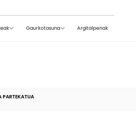
deak
Gaurkotasuna
Argitalpenak
 PARTEKATUA