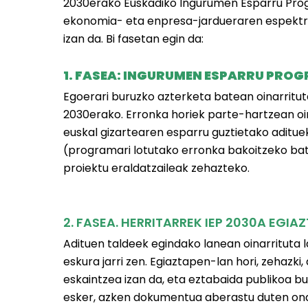
2030erako Euskadiko Ingurumen Esparru Prog
ekonomia- eta enpresa-jardueraren espektro 
izan da. Bi fasetan egin da:
1. FASEA: INGURUMEN ESPARRU PR
Egoerari buruzko azterketa batean oinarritut
2030erako. Erronka horiek parte-hartzean oin
euskal gizartearen esparru guztietako adituek 
(programari lotutako erronka bakoitzeko bat
proiektu eraldatzaileak zehazteko.
2. FASEA. HERRITARREK IEP 2030A EGIA
Adituen taldeek egindako lanean oinarrituta 
eskura jarri zen. Egiaztapen-lan hori, zehaz
eskaintzea izan da, eta eztabaida publikoa bu
esker, azken dokumentua aberastu duten ondo