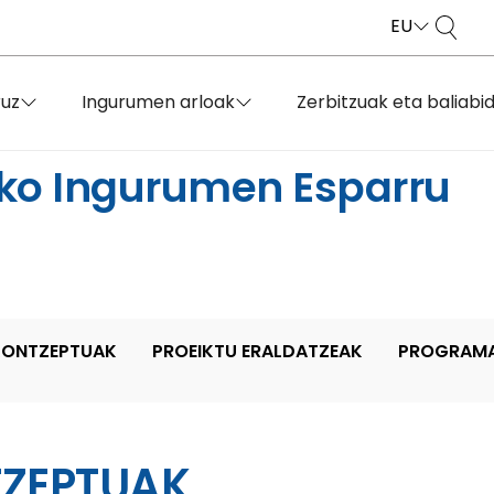
EU
ruz
Ingurumen arloak
Zerbitzuak eta baliabi
KONTZEPTUAK
PROEIKTU ERALDATZEAK
PROGRAMA
TZEPTUAK