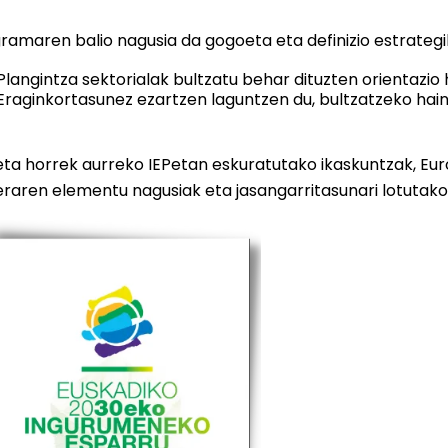
ramaren balio nagusia da gogoeta eta definizio estrategik
Plangintza sektorialak bultzatu behar dituzten orientazio
Eraginkortasunez ezartzen laguntzen du, bultzatzeko hai
eta horrek aurreko IEPetan eskuratutako ikaskuntzak, Eur
raren elementu nagusiak eta jasangarritasunari lotutako