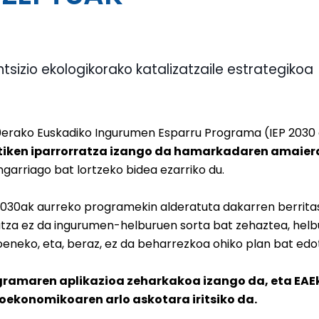
ntsizio ekologikorako katalizatzaile estrategikoa
erako Euskadiko Ingurumen Esparru Programa (IEP 2030
itiken iparrorratza izango da hamarkadaren amaier
ngarriago bat lortzeko bidea ezarriko du.
2030ak aurreko programekin alderatuta dakarren berritasu
tza ez da ingurumen-helburuen sorta bat zehaztea, helbu
eneko, eta, beraz, ez da beharrezkoa ohiko plan bat edot
gramaren aplikazioa zeharkakoa izango da, eta EAEk
oekonomikoaren arlo askotara iritsiko da.