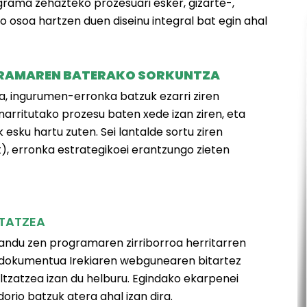
rama zehazteko prozesuari esker, gizarte-,
osoa hartzen duen diseinu integral bat egin ahal
OGRAMAREN BATERAKO SORKUNTZA
a, ingurumen-erronka batzuk ezarri ziren
arritutako prozesu baten xede izan ziren, eta
esku hartu zuten. Sei lantalde sortu ziren
), erronka estrategikoei erantzungo zieten
ZTATZEA
landu zen programaren zirriborroa herritarren
ki, dokumentua Irekiaren webgunearen bitartez
ltzatzea izan du helburu. Egindako ekarpenei
rio batzuk atera ahal izan dira.