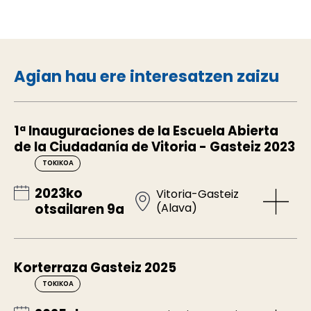
Agian hau ere interesatzen zaizu
1ª Inauguraciones de la Escuela Abierta
de la Ciudadanía de Vitoria - Gasteiz 2023
TOKIKOA
2023ko
Vitoria-Gasteiz
(Alava)
otsailaren 9a
Korterraza Gasteiz 2025
TOKIKOA