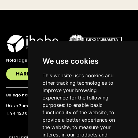
We use cookies
Nola lagundu zaitzakegu?
HARREMANETAN JARRI
This website uses cookies and
other tracking technologies to
improve your browsing
Bulego nagusia
experience for the following
purposes:
to enable basic
Urkixo Zumarkalea 36, 6. solairua, 48011 Bilbo
functionality of the website
,
to
T. 94 423 07 43
provide a better experience on
the website
,
to measure your
interest in our products and
Jarrai gaitzazu eguneratuta egoteko