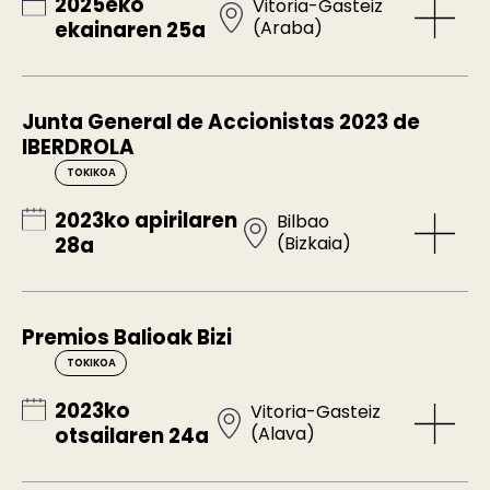
2025eko
Vitoria-Gasteiz
(Araba)
ekainaren 25a
Junta General de Accionistas 2023 de
IBERDROLA
TOKIKOA
2023ko apirilaren
Bilbao
(Bizkaia)
28a
Premios Balioak Bizi
TOKIKOA
2023ko
Vitoria-Gasteiz
(Alava)
otsailaren 24a