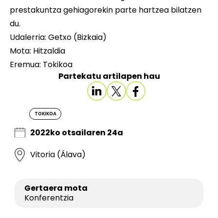
prestakuntza gehiagorekin parte hartzea bilatzen
du.
Udalerria: Getxo (Bizkaia)
Mota: Hitzaldia
Eremua: Tokikoa
Partekatu artilapen hau
TOKIKOA
2022ko otsailaren 24a
Vitoria (Álava)
Gertaera mota
Konferentzia