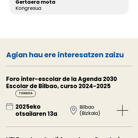
Gertaera mota
Kongresua
Agian hau ere interesatzen zaizu
Foro inter-escolar de la Agenda 2030
Escolar de Bilbao, curso 2024-2025
TOKIKOA
2025eko
Bilbao
(Bizkaia)
otsailaren 13a