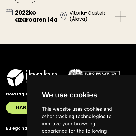
2022ko
Vitoria-Gasteiz
(Álava)
azaroaren 14a
We use cookies
Nola lagundu zaitzakegu?
HARREMANETAN JARRI
This website uses cookies and
other tracking technologies to
improve your browsing
Bulego nagusia
experience for the following