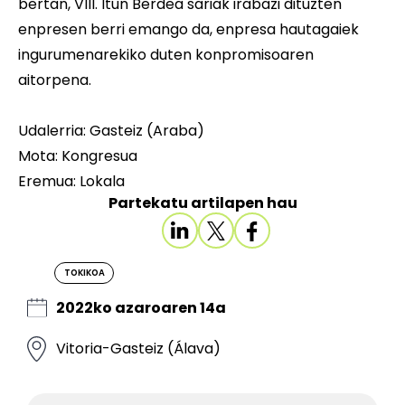
bertan, VIII. Itun Berdea sariak irabazi dituzten
enpresen berri emango da, enpresa hautagaiek
ingurumenarekiko duten konpromisoaren
aitorpena.
Udalerria: Gasteiz (Araba)
Mota: Kongresua
Eremua: Lokala
Partekatu artilapen hau
TOKIKOA
2022ko azaroaren 14a
Vitoria-Gasteiz (Álava)