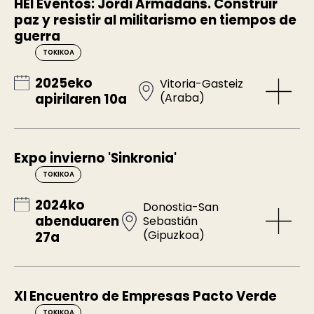
HEI Eventos: Jordi Armadans. Construir
paz y resistir al militarismo en tiempos de
guerra
TOKIKOA
2025eko
Vitoria-Gasteiz
(Araba)
apirilaren 10a
Expo invierno 'Sinkronia'
TOKIKOA
2024ko
Donostia-San
abenduaren
Sebastián
(Gipuzkoa)
27a
XI Encuentro de Empresas Pacto Verde
TOKIKOA