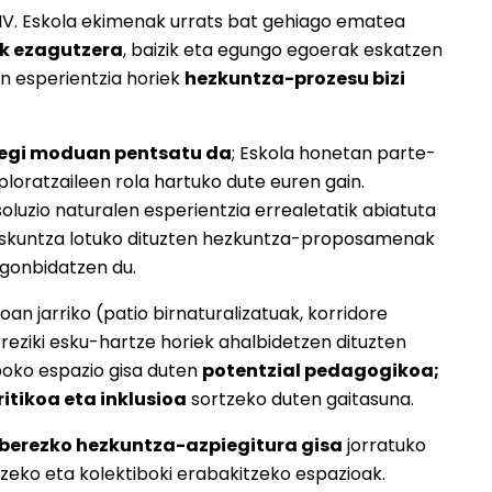
V. Eskola ekimenak urrats bat gehiago ematea
k ezagutzera
, baizik eta egungo egoerak eskatzen
en esperientzia horiek
hezkuntza-prozesu bizi
tegi moduan pentsatu da
; Eskola honetan parte-
loratzaileen rola hartuko dute euren gain.
oluzio naturalen esperientzia errealetatik abiatuta
kaskuntza lotuko dituzten hezkuntza-proposamenak
 gonbidatzen du.
oan jarriko (patio birnaturalizatuak, korridore
ereziki esku-hartze horiek ahalbidetzen dituzten
iboko espazio gisa duten
potentzial pedagogikoa;
tikoa eta inklusioa
sortzeko duten gaitasuna.
berezko hezkuntza-azpiegitura gisa
jorratuko
tzeko eta kolektiboki erabakitzeko espazioak.