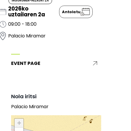
INGURUMEN-HEZKUNTZA
2026ko
Antolatu
uztailaren 2a
09:00 - 18:00
Palacio Miramar
EVENT PAGE
Nola iritsi
Palacio Miramar
+