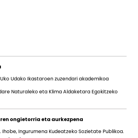
a
HUko Udako Ikastaroen zuzendari akademikoa
dare Naturaleko eta Klima Aldaketara Egokitzeko
ren ongietorria eta aurkezpena
. Ihobe, Ingurumena Kudeatzeko Sozietate Publikoa.