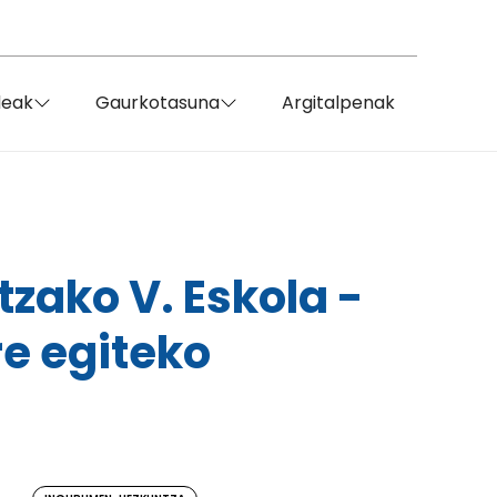
deak
Gaurkotasuna
Argitalpenak
zako V. Eskola -
re egiteko