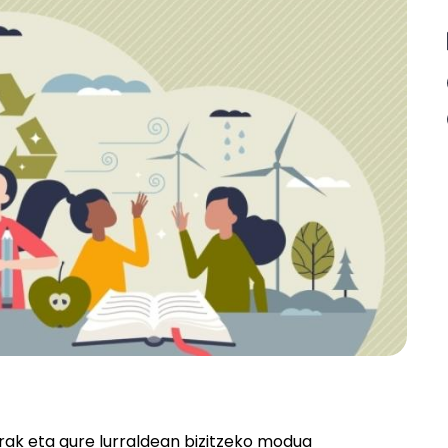
lerak eta gure lurraldean bizitzeko modua