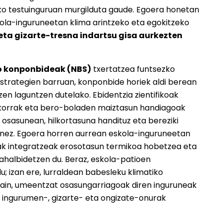
o testuinguruan murgilduta gaude. Egoera honetan
kola-inguruneetan klima arintzeko eta egokitzeko
eta gizarte-tresna indartsu gisa aurkezten
o konponbideak (NBS)
txertatzea funtsezko
trategien barruan, konponbide horiek aldi berean
en laguntzen dutelako. Ebidentzia zientifikoak
nkorrak eta bero-boladen maiztasun handiagoak
 osasunean, hilkortasuna handituz eta bereziki
aginez. Egoera horren aurrean eskola-inguruneetan
zioak integratzeak erosotasun termikoa hobetzea eta
ahalbidetzen du. Beraz, eskola-patioen
u; izan ere, lurraldean babesleku klimatiko
 gain, umeentzat osasungarriagoak diren inguruneak
n ingurumen-, gizarte- eta ongizate-onurak