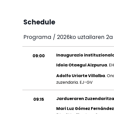
Schedule
Programa / 2026ko uztailaren 2a
Inaugurazio instituzional
09:00
Idoia Otaegui Aizpurua
. E
Adolfo Uriarte Villalba
. On
zuzendaria. EJ-GV
Jardueraren Zuzendaritza
09:15
Mari Luz Gómez Fernández