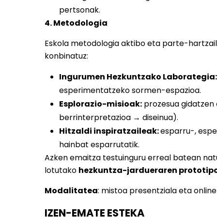
pertsonak.
4. Metodologia
Eskola metodologia aktibo eta parte-hartzaile
konbinatuz:
Ingurumen Hezkuntzako Laborategia:
esperimentatzeko sormen-espazioa.
Esplorazio-misioak:
prozesua gidatzen 
berrinterpretazioa → diseinua).
Hitzaldi inspiratzaileak:
esparru-, espe
hainbat esparrutatik.
Azken emaitza testuinguru erreal batean natu
lotutako
hezkuntza-jardueraren prototipo
Modalitatea
: mistoa presentziala eta online
IZEN-EMATE ESTEKA