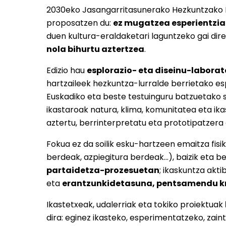
2030eko Jasangarritasunerako Hezkuntzako I
proposatzen du:
ez mugatzea esperientzia
duen kultura-eraldaketari laguntzeko gai dir
nola bihurtu aztertzea
.
Edizio hau
esplorazio- eta diseinu-labora
hartzaileek hezkuntza-lurralde berrietako esp
Euskadiko eta beste testuinguru batzuetako s
ikastaroak natura, klima, komunitatea eta i
aztertu, berrinterpretatu eta prototipatzera
Fokua ez da soilik esku-hartzeen emaitza fisik
berdeak, azpiegitura berdeak...), baizik eta b
partaidetza-prozesuetan
; ikaskuntza akt
eta
erantzunkidetasuna, pentsamendu kri
Ikastetxeak, udalerriak eta tokiko proiektuak
dira: eginez ikasteko, esperimentatzeko, zain