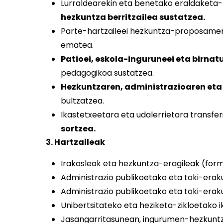
Lurraldearekin eta benetako eraldaketa
hezkuntza berritzailea sustatzea.
Parte-hartzaileei hezkuntza-proposame
ematea.
Patioei, eskola-inguruneei eta birnat
pedagogikoa sustatzea.
Hezkuntzaren, administrazioaren eta 
bultzatzea.
Ikastetxeetara eta udalerrietara transfe
sortzea.
3. Hartzaileak
Irakasleak eta hezkuntza-eragileak (for
Administrazio publikoetako eta toki-erak
Administrazio publikoetako eta toki-erak
Unibertsitateko eta heziketa-zikloetako i
Jasangarritasunean, ingurumen-hezkuntza