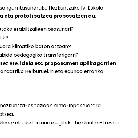
asangarritasunerako Hezkuntzako IV. Eskola
a eta prototipatzea proposatzen du:
etako erabiltzaileen osasunari?
tik?
uera klimatiko baten atzean?
iabide pedagogiko transferigarri?
atez ere,
ideia eta proposamen aplikagarrien
sangarriko Helburuekin eta egungo erronka
hezkuntza-espazioak klima-inpaktuetara
katzea.
klima-aldaketari aurre egiteko hezkuntza-tresna