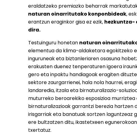
eraldatzeko premiazko beharrak markatutak
naturan oinarritutako konponbideak
, es
erantzun eraginkor gisa ez ezik,
hezkuntza- 
dira.
Testuinguru honetan
naturan oinarritutak
elementua da klima-aldaketara egokitzeko es
inguruneak eta biztanleriaren osasuna hobetz
erakusten duenez tenperaturen igoera irau
gero eta inpaktu handiagoak eragiten dituzte
sektore zaurgarrienei, hala nola haurrei, er
landaredia, itzala eta birnaturalizazio-solu
muturreko beroarekiko esposizioa murriztea 
birnaturalizazioak garrantzi berezia hartzen d
irisgarriak eta banatuak sortzen laguntzeaz
ere bultzatzen ditu, ikastetxeen egunerokoa
txertatuz.