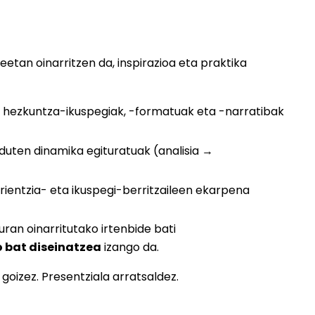
etan oinarritzen da, inspirazioa eta praktika
hezkuntza-ikuspegiak, -formatuak eta -narratibak
duten dinamika egituratuak (analisia →
rientzia- eta ikuspegi-berritzaileen ekarpena
ran oinarritutako irtenbide bati
 bat diseinatzea
izango da.
 goizez. Presentziala arratsaldez.