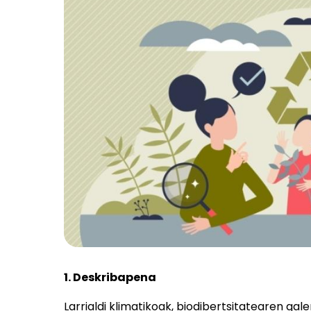
1. Deskribapena
Larrialdi klimatikoak, biodibertsitatearen ga