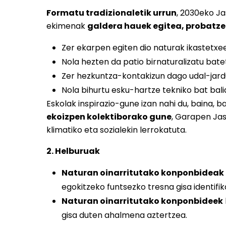
Formatu tradizionaletik urrun
, 2030eko J
ekimenak
galdera hauek egitea, probatze
Zer ekarpen egiten dio naturak ikastetxe
Nola hezten da patio birnaturalizatu bate
Zer hezkuntza-kontakizun dago udal-jard
Nola bihurtu esku-hartze tekniko bat bal
Eskolak inspirazio-gune izan nahi du, baina, b
ekoizpen kolektiborako gune
, Garapen Ja
klimatiko eta sozialekin lerrokatuta.
2. Helburuak
Naturan oinarritutako konponbideak
egokitzeko funtsezko tresna gisa identifi
Naturan oinarritutako konponbideek
gisa duten ahalmena aztertzea.