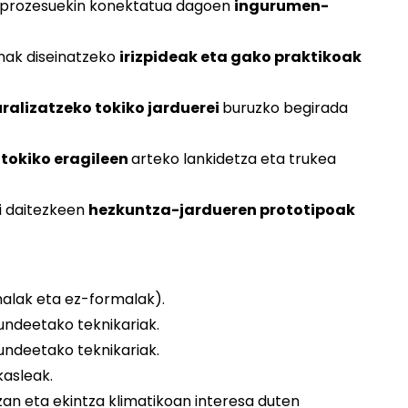
-prozesuekin konektatua dagoen
ingurumen-
nak diseinatzeko
irizpideak eta gako praktikoak
uralizatzeko tokiko jarduerei
buruzko begirada
tokiko eragileen
arteko lankidetza eta trukea
ri daitezkeen
hezkuntza-jardueren prototipoak
malak eta ez-formalak).
undeetako teknikariak.
undeetako teknikariak.
kasleak.
n eta ekintza klimatikoan interesa duten