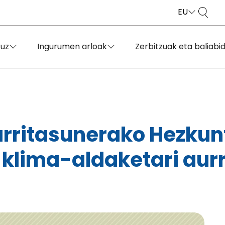
EU
ruz
Ingurumen arloak
Zerbitzuak eta baliabi
ritasunerako Hezkunt
 klima-aldaketari aur