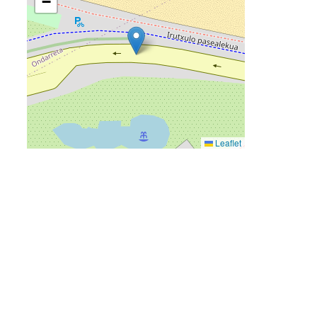
−
Leaflet