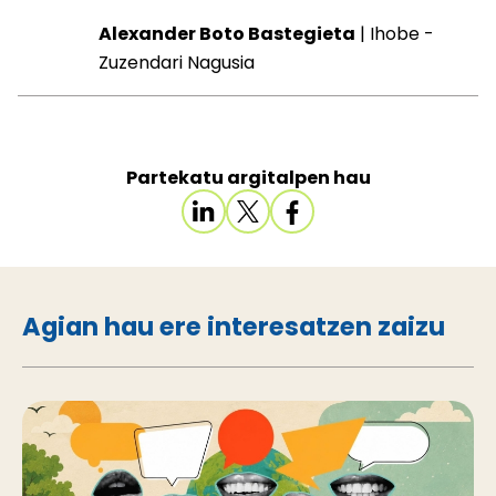
Alexander Boto Bastegieta
| Ihobe -
Zuzendari Nagusia
Partekatu argitalpen hau
Agian hau ere interesatzen zaizu