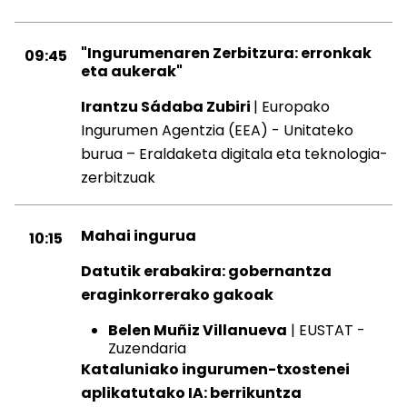
"Ingurumenaren Zerbitzura: erronkak
09:45
eta aukerak"
Irantzu Sádaba Zubiri
| Europako
Ingurumen Agentzia (EEA) - Unitateko
burua – Eraldaketa digitala eta teknologia-
zerbitzuak
Mahai ingurua
10:15
Datutik erabakira: gobernantza
eraginkorrerako gakoak
Belen Muñiz Villanueva
| EUSTAT -
Zuzendaria
Kataluniako ingurumen-txostenei
aplikatutako IA: berrikuntza