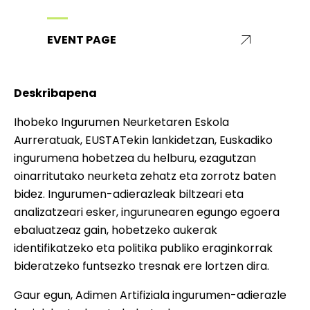
EVENT PAGE
Deskribapena
Ihobeko Ingurumen Neurketaren Eskola
Aurreratuak, EUSTATekin lankidetzan, Euskadiko
ingurumena hobetzea du helburu, ezagutzan
oinarritutako neurketa zehatz eta zorrotz baten
bidez. Ingurumen-adierazleak biltzeari eta
analizatzeari esker, ingurunearen egungo egoera
ebaluatzeaz gain, hobetzeko aukerak
identifikatzeko eta politika publiko eraginkorrak
bideratzeko funtsezko tresnak ere lortzen dira.
Gaur egun, Adimen Artifiziala ingurumen-adierazle