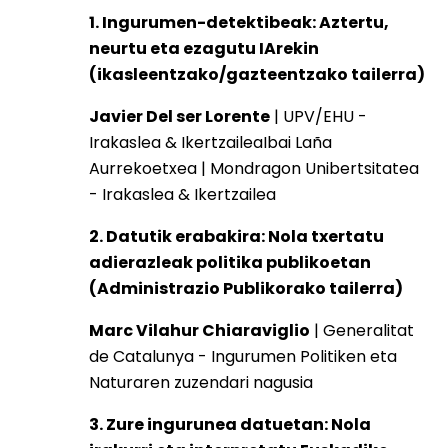
1. Ingurumen-detektibeak: Aztertu,
neurtu eta ezagutu IArekin
(ikasleentzako/gazteentzako tailerra)
Javier Del ser Lorente
| UPV/EHU -
Irakaslea & IkertzaileaIbai Laña
Aurrekoetxea | Mondragon Unibertsitatea
- Irakaslea & Ikertzailea
2. Datutik erabakira: Nola txertatu
adierazleak politika publikoetan
(Administrazio Publikorako tailerra)
Marc Vilahur Chiaraviglio
| Generalitat
de Catalunya - Ingurumen Politiken eta
Naturaren zuzendari nagusia
3. Zure ingurunea datuetan: Nola