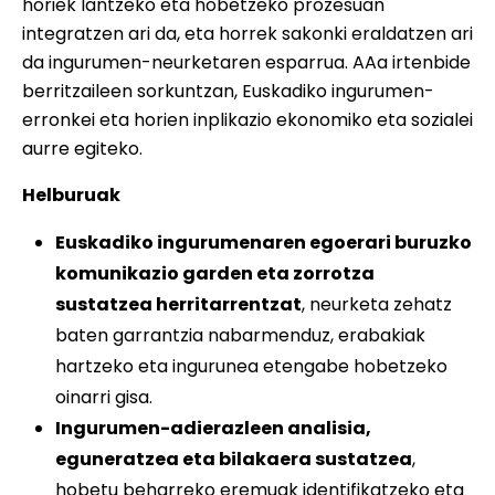
horiek lantzeko eta hobetzeko prozesuan
integratzen ari da, eta horrek sakonki eraldatzen ari
da ingurumen-neurketaren esparrua. AAa irtenbide
berritzaileen sorkuntzan, Euskadiko ingurumen-
erronkei eta horien inplikazio ekonomiko eta sozialei
aurre egiteko.
Helburuak
Euskadiko ingurumenaren egoerari buruzko
komunikazio garden eta zorrotza
sustatzea herritarrentzat
, neurketa zehatz
baten garrantzia nabarmenduz, erabakiak
hartzeko eta ingurunea etengabe hobetzeko
oinarri gisa.
Ingurumen-adierazleen analisia,
eguneratzea eta bilakaera sustatzea
,
hobetu beharreko eremuak identifikatzeko eta