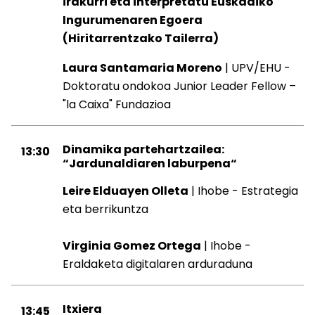
irakurri eta interpretatu Euskadiko
Ingurumenaren Egoera
(Hiritarrentzako Tailerra)
Laura Santamaria Moreno
| UPV/EHU -
Doktoratu ondokoa Junior Leader Fellow –
"la Caixa" Fundazioa
Dinamika partehartzailea:
13:30
“Jardunaldiaren laburpena“
Leire Elduayen Olleta
| Ihobe - Estrategia
eta berrikuntza
Virginia Gomez Ortega
| Ihobe -
Eraldaketa digitalaren arduraduna
Itxiera
13:45