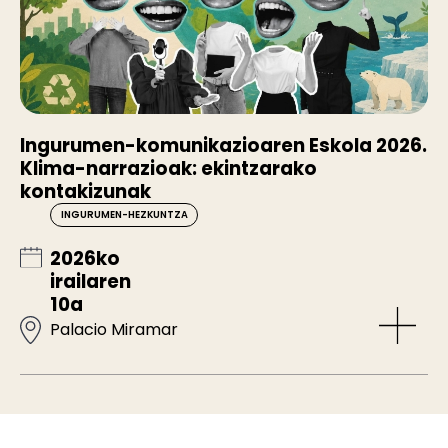
Ingurumen-komunikazioaren Eskola 2026.
Klima-narrazioak: ekintzarako
kontakizunak
INGURUMEN-HEZKUNTZA
2026ko
irailaren
10a
Palacio Miramar