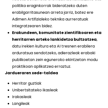
politika eraginkorrak bideratzeko duten
erabilgarritasunean arreta jarriz, batez ere
Adimen Artifizialeko teknika aurreratuak
integratzearen bidez.
Erakundeen, komunitate zientifikoaren eta
herritarren arteko lankidetza bultzatzea
,
datu irekien kultura eta AI tresnen erabilera
arduratsua sendotzeko, adierazleak erabaki
publikoetan zein eguneroko ekintzetan modu
praktikoan aplikatzea erraztuz.
Jardueraren xede-taldea
Herritar guztiak
Unibertsitateko ikasleak
Irakasleak
Langileak