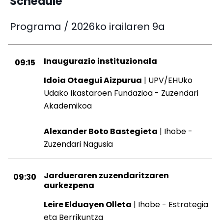
Schedule
Programa / 2026ko irailaren 9a
Inaugurazio instituzionala
09:15
Idoia Otaegui Aizpurua
| UPV/EHUko
Udako Ikastaroen Fundazioa - Zuzendari
Akademikoa
Alexander Boto Bastegieta
| Ihobe -
Zuzendari Nagusia
Jardueraren zuzendaritzaren
09:30
aurkezpena
Leire Elduayen Olleta
| Ihobe - Estrategia
eta Berrikuntza