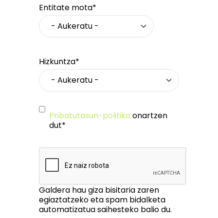
Entitate mota*
Hizkuntza*
Pribatutasun-politika
onartzen
dut*
Galdera hau giza bisitaria zaren
egiaztatzeko eta spam bidalketa
automatizatua saihesteko balio du.