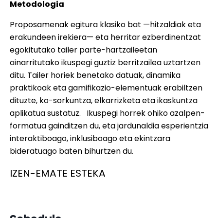
Metodologia
Proposamenak egitura klasiko bat —hitzaldiak eta
erakundeen irekiera— eta herritar ezberdinentzat
egokitutako tailer parte-hartzaileetan
oinarritutako ikuspegi guztiz berritzailea uztartzen
ditu. Tailer horiek benetako datuak, dinamika
praktikoak eta gamifikazio-elementuak erabiltzen
dituzte, ko-sorkuntza, elkarrizketa eta ikaskuntza
aplikatua sustatuz. Ikuspegi horrek ohiko azalpen-
formatua gainditzen du, eta jardunaldia esperientzia
interaktiboago, inklusiboago eta ekintzara
bideratuago baten bihurtzen du.
IZEN-EMATE ESTEKA