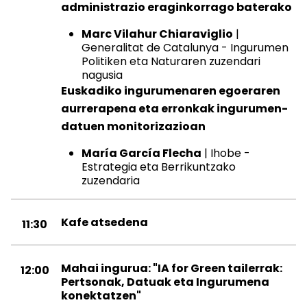
administrazio eraginkorrago baterako
Marc Vilahur Chiaraviglio
|
Generalitat de Catalunya - Ingurumen
Politiken eta Naturaren zuzendari
nagusia
Euskadiko ingurumenaren egoeraren
aurrerapena eta erronkak ingurumen-
datuen monitorizazioan
María García Flecha
| Ihobe -
Estrategia eta Berrikuntzako
zuzendaria
Kafe atsedena
11:30
Mahai ingurua: "IA for Green tailerrak:
12:00
Pertsonak, Datuak eta Ingurumena
konektatzen"