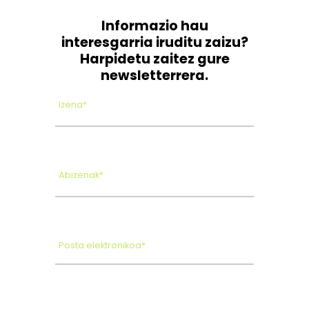
Informazio hau
interesgarria iruditu zaizu?
Harpidetu zaitez gure
newsletterrera.
Izena*
Abizenak*
Posta elektronikoa*