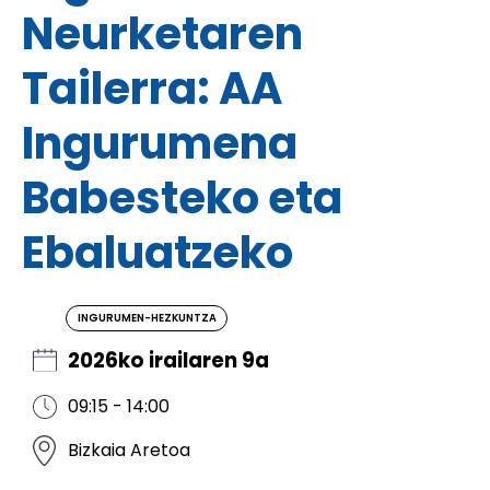
Neurketaren
Tailerra: AA
Ingurumena
Babesteko eta
Ebaluatzeko
INGURUMEN-HEZKUNTZA
2026ko irailaren 9a
09:15 - 14:00
Bizkaia Aretoa