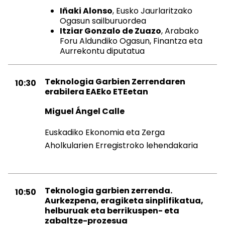
Iñaki Alonso
, Eusko Jaurlaritzako
Ogasun sailburuordea
Itziar Gonzalo de Zuazo
, Arabako
Foru Aldundiko Ogasun, Finantza eta
Aurrekontu diputatua
Teknologia Garbien Zerrendaren
10:30
erabilera EAEko ETEetan
Miguel Ángel Calle
Euskadiko Ekonomia eta Zerga
Aholkularien Erregistroko lehendakaria
Teknologia garbien zerrenda.
10:50
Aurkezpena, eragiketa sinplifikatua,
helburuak eta berrikuspen- eta
zabaltze-prozesua