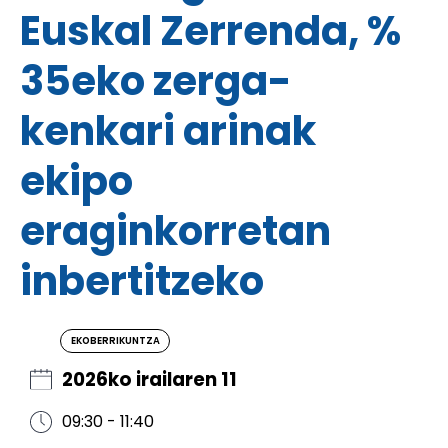
Euskal Zerrenda, %
35eko zerga-
kenkari arinak
ekipo
eraginkorretan
inbertitzeko
EKOBERRIKUNTZA
2026ko irailaren 11
09:30 - 11:40