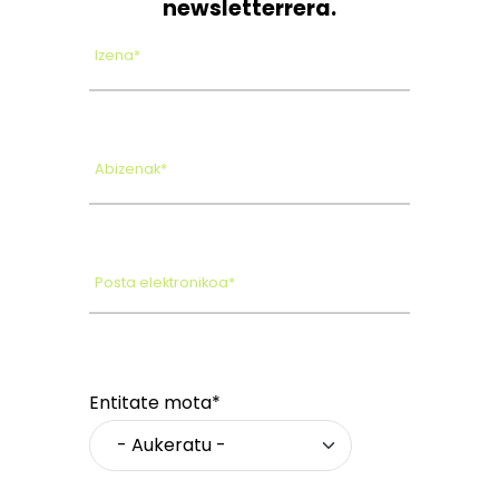
newsletterrera.
Izena*
Abizenak*
Posta elektronikoa*
Entitate mota*