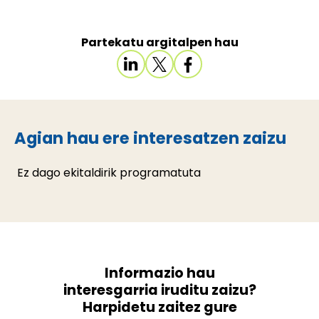
Partekatu argitalpen hau
Agian hau ere interesatzen zaizu
Ez dago ekitaldirik programatuta
Informazio hau
interesgarria iruditu zaizu?
Harpidetu zaitez gure