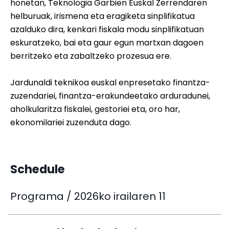
honetan, Teknologia Garbien Euskal Zerrendaren
helburuak, irismena eta eragiketa sinplifikatua
azalduko dira, kenkari fiskala modu sinplifikatuan
eskuratzeko, bai eta gaur egun martxan dagoen
berritzeko eta zabaltzeko prozesua ere.
Jardunaldi teknikoa euskal enpresetako finantza-
zuzendariei, finantza-erakundeetako arduradunei,
aholkularitza fiskalei, gestoriei eta, oro har,
ekonomilariei zuzenduta dago.
Schedule
Programa / 2026ko irailaren 11