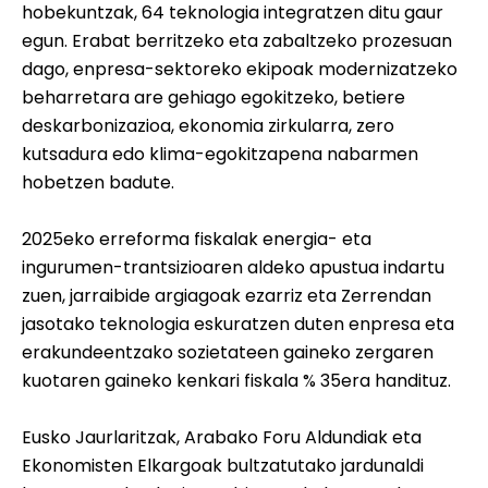
hobekuntzak, 64 teknologia integratzen ditu gaur
egun. Erabat berritzeko eta zabaltzeko prozesuan
dago, enpresa-sektoreko ekipoak modernizatzeko
beharretara are gehiago egokitzeko, betiere
deskarbonizazioa, ekonomia zirkularra, zero
kutsadura edo klima-egokitzapena nabarmen
hobetzen badute.
2025eko erreforma fiskalak energia- eta
ingurumen-trantsizioaren aldeko apustua indartu
zuen, jarraibide argiagoak ezarriz eta Zerrendan
jasotako teknologia eskuratzen duten enpresa eta
erakundeentzako sozietateen gaineko zergaren
kuotaren gaineko kenkari fiskala % 35era handituz.
Eusko Jaurlaritzak, Arabako Foru Aldundiak eta
Ekonomisten Elkargoak bultzatutako jardunaldi