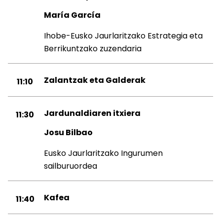
María García
Ihobe-Eusko Jaurlaritzako Estrategia eta
Berrikuntzako zuzendaria
Zalantzak eta Galderak
11:10
Jardunaldiaren itxiera
11:30
Josu Bilbao
Eusko Jaurlaritzako Ingurumen
sailburuordea
Kafea
11:40