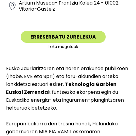
Artium Museoa- Frantzia Kalea 24 - 01002
Vitoria-Gasteiz
ERRESERBATU ZURE LEKUA
Leku mugatuak
Eusko Jaurlaritzaren eta haren erakunde publikoen
(Ihobe, EVE eta Spri) eta foru-aldundien arteko
lankidetza estuari esker,
Teknologia Garbien
Euskal Zerrenda
k funtsezko ekarpena egin du
Euskadiko energia- eta ingurumen-plangintzaren
helburuak betetzeko.
Europan bakarra den tresna honek, Holandako
gobernuaren MIA EIA VAMIL eskemaren