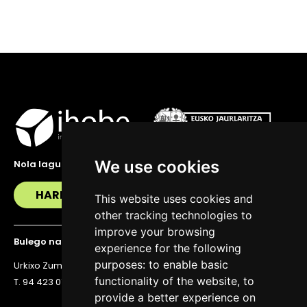
We use cookies
Nola lagundu zaitzakegu?
HARREMANETAN JARRI
This website uses cookies and
other tracking technologies to
improve your browsing
Bulego nagusia
experience for the following
purposes:
to enable basic
Urkixo Zumarkalea 36, 6. solairua, 48011 Bilbo
functionality of the website
,
to
T. 94 423 07 43
provide a better experience on