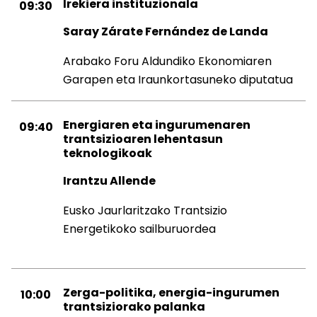
Irekiera instituzionala
09:30
Saray Zárate Fernández de Landa
Arabako Foru Aldundiko Ekonomiaren
Garapen eta Iraunkortasuneko diputatua
Energiaren eta ingurumenaren
09:40
trantsizioaren lehentasun
teknologikoak
Irantzu Allende
Eusko Jaurlaritzako Trantsizio
Energetikoko sailburuordea
Zerga-politika, energia-ingurumen
10:00
trantsiziorako palanka