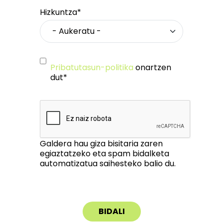
Hizkuntza*
Pribatutasun-politika
onartzen
dut*
Galdera hau giza bisitaria zaren
egiaztatzeko eta spam bidalketa
automatizatua saihesteko balio du.