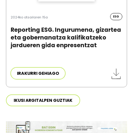
ESG
2024ko otsailaren 15a
Reporting ESG. Ingurumena, gizartea
eta gobernanatza kalifikatzeko
jardueren gida enpresentzat
IRAKURRI GEHIAGO
IKUSI ARGITALPEN GUZTIAK