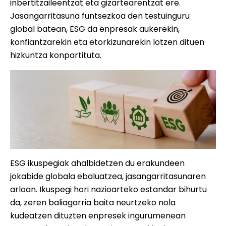
inbertitzaileentzat eta gizartearentzat ere.
Jasangarritasuna funtsezkoa den testuinguru
global batean, ESG da enpresak aukerekin,
konfiantzarekin eta etorkizunarekin lotzen dituen
hizkuntza konpartituta.
ESG ikuspegiak ahalbidetzen du erakundeen
jokabide globala ebaluatzea, jasangarritasunaren
arloan. Ikuspegi hori nazioarteko estandar bihurtu
da, zeren baliagarria baita neurtzeko nola
kudeatzen dituzten enpresek ingurumenean