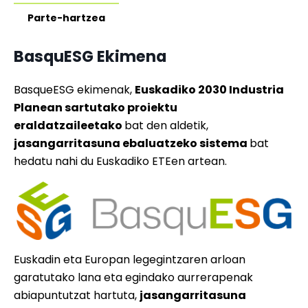
Parte-hartzea
BasquESG Ekimena
BasqueESG ekimenak,
Euskadiko 2030 Industria
Planean sartutako proiektu
eraldatzaileetako
bat den aldetik,
jasangarritasuna ebaluatzeko sistema
bat
hedatu nahi du Euskadiko ETEen artean.
Euskadin eta Europan legegintzaren arloan
garatutako lana eta egindako aurrerapenak
abiapuntutzat hartuta,
jasangarritasuna