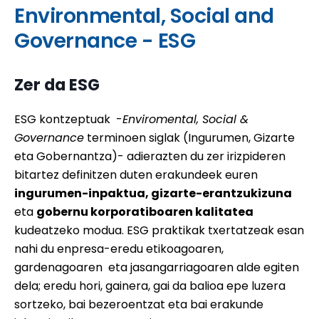
Environmental, Social and
Governance - ESG
Zer da ESG
ESG kontzeptuak -
Enviromental, Social &
Governance
terminoen siglak (Ingurumen, Gizarte
eta Gobernantza)- adierazten du zer irizpideren
bitartez definitzen duten erakundeek euren
ingurumen-inpaktua, gizarte-erantzukizuna
eta
gobernu korporatiboaren kalitatea
kudeatzeko modua. ESG praktikak txertatzeak esan
nahi du enpresa-eredu etikoagoaren,
gardenagoaren eta jasangarriagoaren alde egiten
dela; eredu hori, gainera, gai da balioa epe luzera
sortzeko, bai bezeroentzat eta bai erakunde