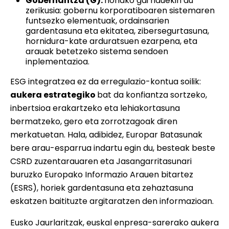
Gobernantza (G):
honako gai hauekin du
zerikusia: gobernu korporatiboaren sistemaren
funtsezko elementuak, ordainsarien
gardentasuna eta ekitatea, zibersegurtasuna,
hornidura-kate arduratsuen ezarpena, eta
arauak betetzeko sistema sendoen
inplementazioa.
ESG integratzea ez da erregulazio-kontua soilik:
aukera estrategiko
bat da konfiantza sortzeko,
inbertsioa erakartzeko eta lehiakortasuna
bermatzeko, gero eta zorrotzagoak diren
merkatuetan. Hala, adibidez, Europar Batasunak
bere arau-esparrua indartu egin du, besteak beste
CSRD zuzentarauaren eta Jasangarritasunari
buruzko Europako Informazio Arauen bitartez
(ESRS), horiek gardentasuna eta zehaztasuna
eskatzen baitituzte argitaratzen den informazioan.
Eusko Jaurlaritzak, euskal enpresa-sarerako aukera