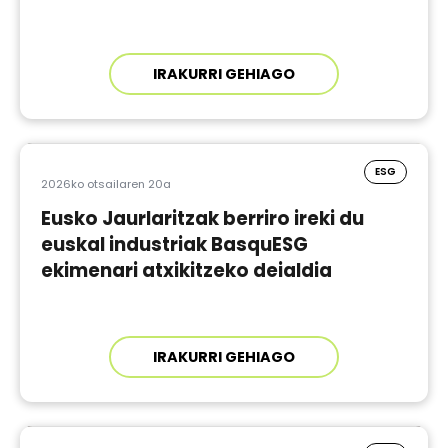
IRAKURRI GEHIAGO
ESG
2026ko otsailaren 20a
Eusko Jaurlaritzak berriro ireki du
euskal industriak BasquESG
ekimenari atxikitzeko deialdia
IRAKURRI GEHIAGO