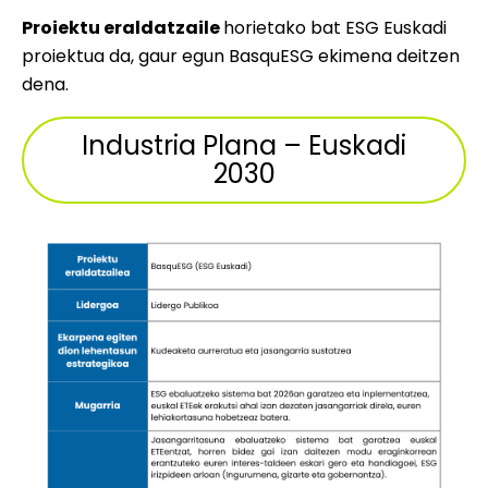
Proiektu eraldatzaile
horietako bat ESG Euskadi
proiektua da, gaur egun BasquESG ekimena deitzen
dena.
Industria Plana – Euskadi
2030