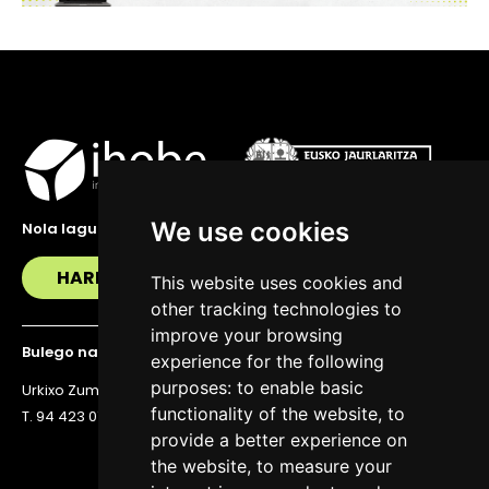
We use cookies
Nola lagundu zaitzakegu?
HARREMANETAN JARRI
This website uses cookies and
other tracking technologies to
improve your browsing
Bulego nagusia
experience for the following
purposes:
to enable basic
Urkixo Zumarkalea 36, 6. solairua, 48011 Bilbo
functionality of the website
,
to
T. 94 423 07 43
provide a better experience on
the website
,
to measure your