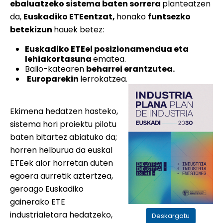
ebaluatzeko sistema baten sorrera
planteatzen
da,
Euskadiko ETEentzat,
honako
funtsezko
betekizun
hauek betez:
Euskadiko ETEei posizionamendua eta
lehiakortasuna
ematea.
Balio-katearen
beharrei erantzutea.
Europarekin
lerrokatzea.
Ekimena hedatzen hasteko,
sistema hori proiektu pilotu
baten bitartez abiatuko da;
horren helburua da euskal
ETEek alor horretan duten
egoera aurretik aztertzea,
geroago Euskadiko
gainerako ETE
industrialetara hedatzeko,
Deskargatu