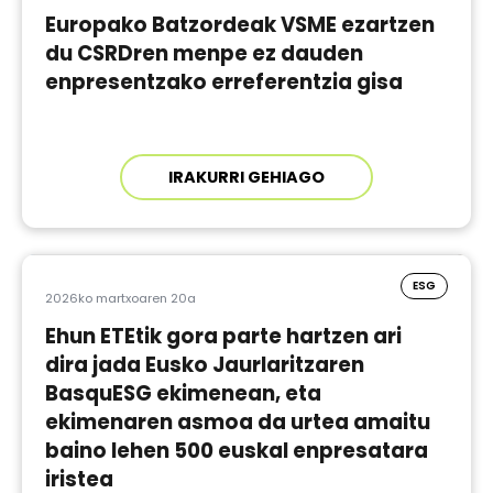
Europako Batzordeak VSME ezartzen
du CSRDren menpe ez dauden
enpresentzako erreferentzia gisa
IRAKURRI GEHIAGO
ESG
2026ko martxoaren 20a
Ehun ETEtik gora parte hartzen ari
dira jada Eusko Jaurlaritzaren
BasquESG ekimenean, eta
ekimenaren asmoa da urtea amaitu
baino lehen 500 euskal enpresatara
iristea