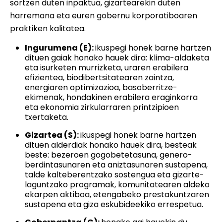
sortzen duten inpaktua, gizartearekin duten
harremana eta euren gobernu korporatiboaren
praktiken kalitatea.
Ingurumena (E):
ikuspegi honek barne hartzen
dituen gaiak honako hauek dira: klima-aldaketa
eta isurketen murrizketa, uraren erabilera
efizientea, biodibertsitatearen zaintza,
energiaren optimizazioa, basoberritze-
ekimenak, hondakinen erabilera eraginkorra
eta ekonomia zirkularraren printzipioen
txertaketa.
Gizartea (S):
ikuspegi honek barne hartzen
dituen alderdiak honako hauek dira, besteak
beste: bezeroen gogobetetasuna, genero-
berdintasunaren eta aniztasunaren sustapena,
talde kalteberentzako sostengua eta gizarte-
laguntzako programak, komunitatearen aldeko
ekarpen aktiboa, etengabeko prestakuntzaren
sustapena eta giza eskubideekiko errespetua.