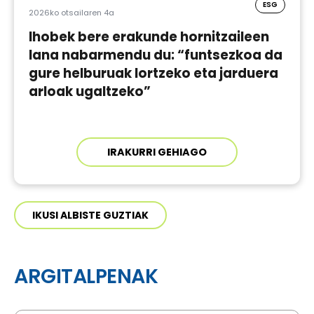
ESG
2026ko otsailaren 4a
Ihobek bere erakunde hornitzaileen
lana nabarmendu du: “funtsezkoa da
gure helburuak lortzeko eta jarduera
arloak ugaltzeko”
IRAKURRI GEHIAGO
IKUSI ALBISTE GUZTIAK
ARGITALPENAK