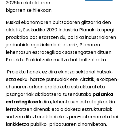
2026ko ekitaldiaren
bigarren seihilekoan.
Euskal ekonomiaren bultzadaren giltzarria den
aldetik, Euskadiko 2030 Industria Planak ikuspegi
proaktibo bat ezartzen du, politika industrialaren
jardunbide egokiekin bat etorriz, Planaren
lehentasun estrategikoak sostengatzen dituen
Proiektu Eraldatzaile multzo bat bultzatzeko.
Proiektu horiek ez dira ekintza sektorial hutsak,
ezta esku-hartze puntualak ere. Aitzitik, ekoizpen-
ehunaren arloan eraldaketa estruktural eta
jasangarriak aktibatzera zuzendutako
palanka
estrategikoak
dira, lehentasun estrategikoekin
lerrokatzen direnak eta aldaketa estrukturalak
sortzen dituztenak bai ekoizpen-sisteman eta bai
lankidetza publiko-pribatuaren dinamiketan.