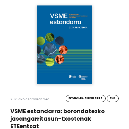
EKONOMIA ZIRKULARRA
ESG
2025eko azaroaren 24a
VSME estandarra: borondatezko
jasangarritasun-txostenak
ETEentzat