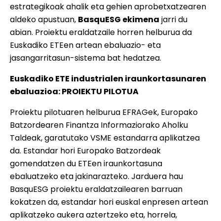
estrategikoak ahalik eta gehien aprobetxatzearen
aldeko apustuan,
BasquESG ekimena
jarri du
abian. Proiektu eraldatzaile horren helburua da
Euskadiko ETEen artean ebaluazio- eta
jasangarritasun-sistema bat hedatzea.
Euskadiko ETE industrialen iraunkortasunaren
ebaluazioa: PROIEKTU PILOTUA
Proiektu pilotuaren helburua EFRAGek, Europako
Batzordearen Finantza Informaziorako Aholku
Taldeak, garatutako VSME estandarra aplikatzea
da. Estandar hori Europako Batzordeak
gomendatzen du ETEen iraunkortasuna
ebaluatzeko eta jakinarazteko. Jarduera hau
BasquESG proiektu eraldatzailearen barruan
kokatzen da, estandar hori euskal enpresen artean
aplikatzeko aukera aztertzeko eta, horrela,