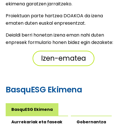
ekimena garatzen jarraitzeko.
Proiektuan parte hartzea DOAKOA da izena
ematen duten euskal enpresentzat.
Deialdi berri honetan izena eman nahi duten
enpresek formulario honen bidez egin dezakete:
Izen-ematea
BasquESG Ekimena
BasquESG Ekimena
Aurrekariak eta faseak
Gobernantza