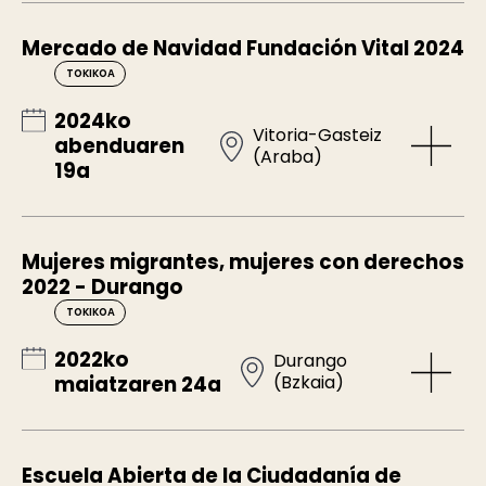
Mercado de Navidad Fundación Vital 2024
TOKIKOA
2024ko
Vitoria-Gasteiz
abenduaren
(Araba)
19a
Mujeres migrantes, mujeres con derechos
2022 - Durango
TOKIKOA
2022ko
Durango
(Bzkaia)
maiatzaren 24a
Escuela Abierta de la Ciudadanía de