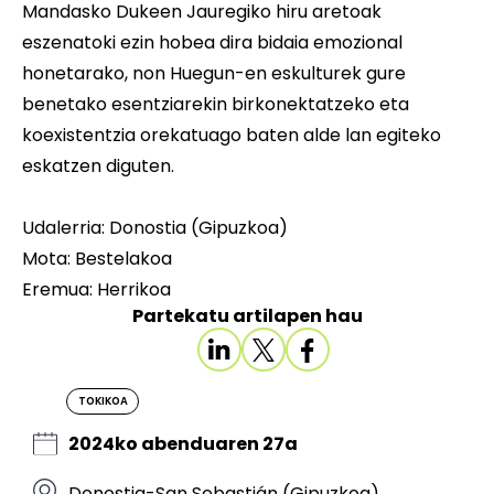
Mandasko Dukeen Jauregiko hiru aretoak
eszenatoki ezin hobea dira bidaia emozional
honetarako, non Huegun-en eskulturek gure
benetako esentziarekin birkonektatzeko eta
koexistentzia orekatuago baten alde lan egiteko
eskatzen diguten.
Udalerria: Donostia (Gipuzkoa)
Mota: Bestelakoa
Eremua: Herrikoa
Partekatu artilapen hau
TOKIKOA
2024ko abenduaren 27a
Donostia-San Sebastián (Gipuzkoa)