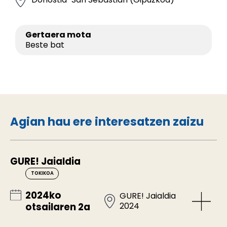
Gertaera mota
Beste bat
Agian hau ere interesatzen zaizu
GURE! Jaialdia
TOKIKOA
2024ko
GURE! Jaialdia
2024
otsailaren 2a