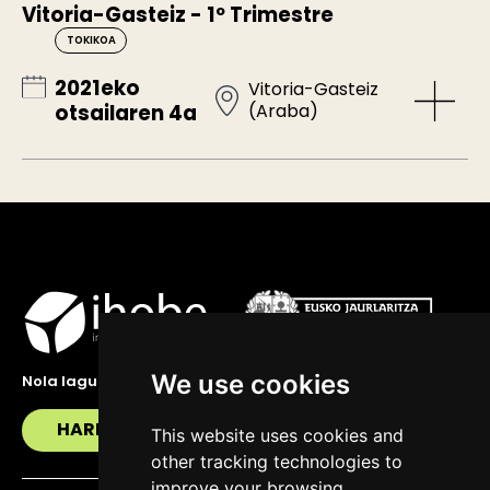
Vitoria-Gasteiz - 1º Trimestre
TOKIKOA
2021eko
Vitoria-Gasteiz
(Araba)
otsailaren 4a
We use cookies
Nola lagundu zaitzakegu?
HARREMANETAN JARRI
This website uses cookies and
other tracking technologies to
improve your browsing