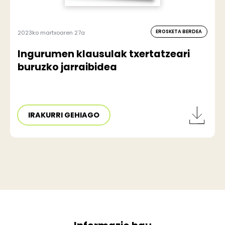
EROSKETA BERDEA
2023ko martxoaren 27a
Ingurumen klausulak txertatzeari
buruzko jarraibidea
IRAKURRI GEHIAGO