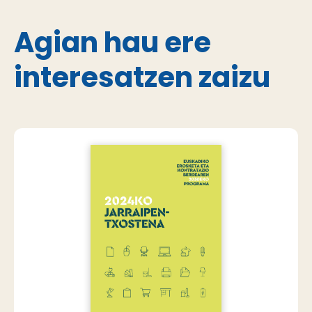
Agian hau ere
interesatzen zaizu