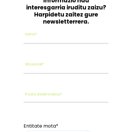
Informazio hau
interesgarria iruditu zaizu?
Harpidetu zaitez gure
newsletterrera.
Izena*
Abizenak*
Posta elektronikoa*
Entitate mota*