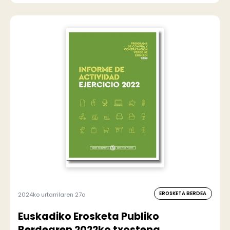
EROSKETA BERDEA
2024ko urtarrilaren 27a
Euskadiko Erosketa Publiko
Berdearen 2022ko txostena