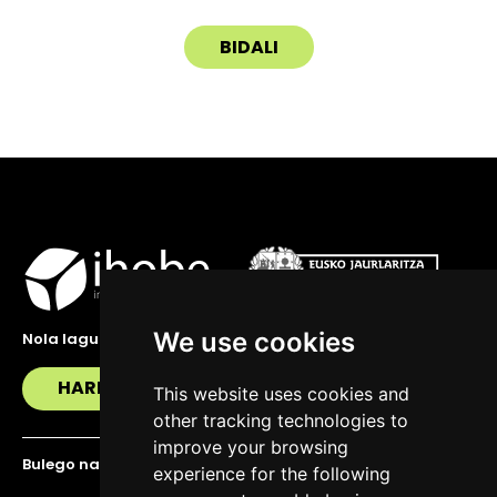
We use cookies
Nola lagundu zaitzakegu?
HARREMANETAN JARRI
This website uses cookies and
other tracking technologies to
improve your browsing
Bulego nagusia
experience for the following