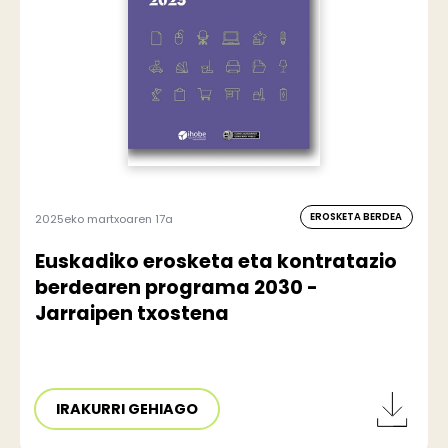
EROSKETA BERDEA
2025eko martxoaren 17a
Euskadiko erosketa eta kontratazio
berdearen programa 2030 -
Jarraipen txostena
IRAKURRI GEHIAGO