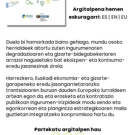
Argitalpena hemen
eskuragarri:
ES
|
EN
|
EU
Duela bi hamarkada baino gehiago, mundu osoko
herrialdeek aitortu zuten ingurumenaren
degradazioaren eta gizarte-bidegabekeriaren
arrazoi nagusietako bat ekoizpen- eta kontsumo-
eredu jasanezinak zirela.
Harrezkero, Euskadi ekonomia- eta gizarte-
garapeneko eredu jasangarrietaranzko
trantsizioaren buruan dauden Europako lurraldeen
artean egon da, eta erosketa eta kontratazio
publikoan ingurumen-irizpideak modu sendo eta
egonkorrean eta plangintza estrategikoaren maila
guztietan integratzeko konpromisoa hartu du.
Partekatu argitalpen hau