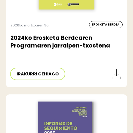
EROSKETA BERDEA
2026ko martxoaren 3a
2024ko Erosketa Berdearen
Programaren jarraipen-txostena
IRAKURRI GEHIAGO