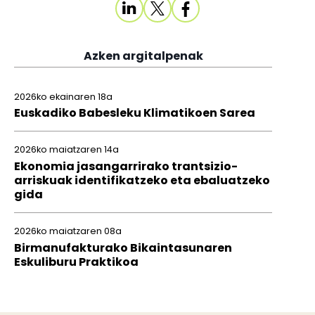
Azken argitalpenak
2026ko ekainaren 18a
Euskadiko Babesleku Klimatikoen Sarea
2026ko maiatzaren 14a
Ekonomia jasangarrirako trantsizio-
arriskuak identifikatzeko eta ebaluatzeko
gida
2026ko maiatzaren 08a
Birmanufakturako Bikaintasunaren
Eskuliburu Praktikoa