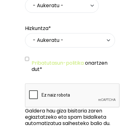
Hizkuntza*
Pribatutasun-politika
onartzen
dut*
Galdera hau giza bisitaria zaren
egiaztatzeko eta spam bidalketa
automatizatua saihesteko balio du.