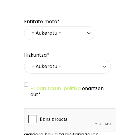
Entitate mota*
Hizkuntza*
Pribatutasun-politika
onartzen
dut*
Galdera hau giza bisitaria zaren