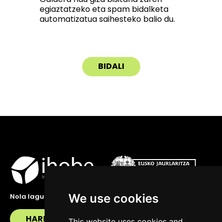
egiaztatzeko eta spam bidalketa
automatizatua saihesteko balio du.
We use cookies
Nola lagundu zaitzakegu?
HARREMANETAN JARRI
This website uses cookies and