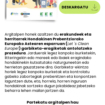
DESKARGATU
Argitalpen honek azaltzen du
erakundeek eta
herritarrek
Hondakinen Prebentziorako
Europako Astearen esparruan
(
Let 's Clean
Europe!
) garbiketa-eragiketak antolatzeko
prozedura
. Jarduerak legez kanpoko isurketekin,
litteringekin edo mareek edo ibaiek eragindako
hondakinekin kutsatutako naturguneetan edo
herrietan gauzatzene dira. Garbiketa-ekintza
horiek legez kanpoko isurketak eta kontrolatu
gabeko zabortegiak prebenitzen eta konpontzen
laguntzen dute, eta, horrela, horren inguruan
hondakinak sortzeko dugun jokabideaz jabetzeko
beharra lehen mailan jartzen da.
Partekatu argitalpen hau