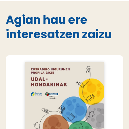
Agian hau ere
interesatzen zaizu