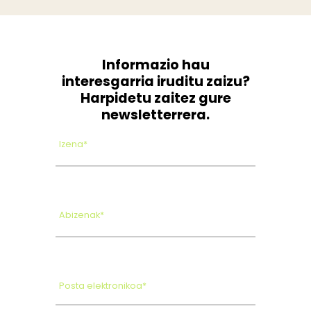
Informazio hau
interesgarria iruditu zaizu?
Harpidetu zaitez gure
newsletterrera.
Izena*
Abizenak*
Posta elektronikoa*