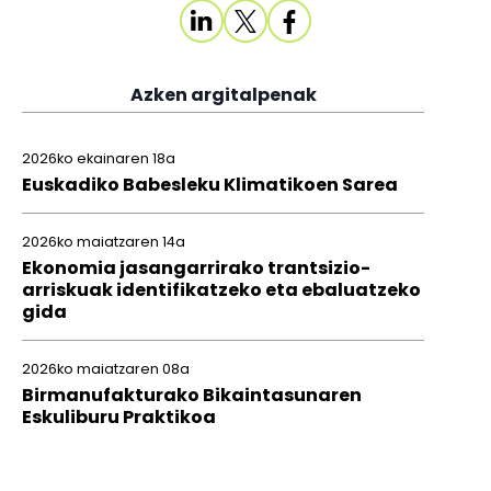
Azken argitalpenak
2026ko ekainaren 18a
Euskadiko Babesleku Klimatikoen Sarea
2026ko maiatzaren 14a
Ekonomia jasangarrirako trantsizio-
arriskuak identifikatzeko eta ebaluatzeko
gida
2026ko maiatzaren 08a
Birmanufakturako Bikaintasunaren
Eskuliburu Praktikoa