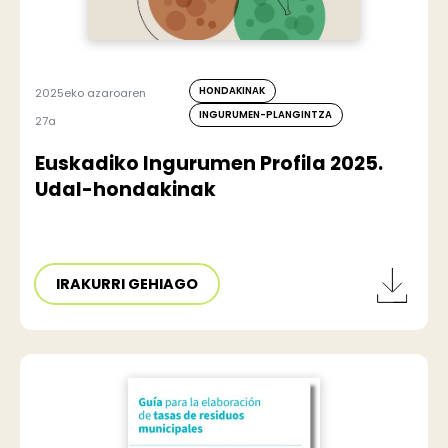
HONDAKINAK
2025eko azaroaren
INGURUMEN-PLANGINTZA
27a
Euskadiko Ingurumen Profila 2025.
Udal-hondakinak
IRAKURRI GEHIAGO