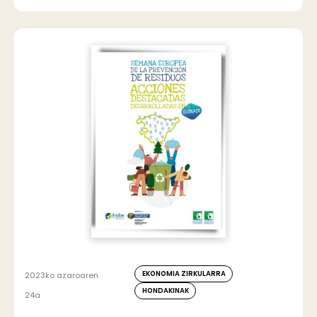
EKONOMIA ZIRKULARRA
2023ko azaroaren
HONDAKINAK
24a