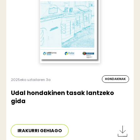
HONDAKINAK
2025eko uztailaren 3a
Udal hondakinen tasak lantzeko
gida
IRAKURRI GEHIAGO