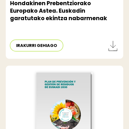
Hondakinen Prebentziorako
Europako Astea. Euskadin
garatutako ekintza nabarmenak
IRAKURRI GEHIAGO