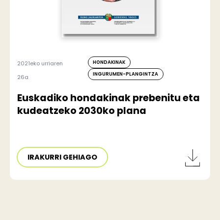
HONDAKINAK
2021eko urriaren
INGURUMEN-PLANGINTZA
26a
Euskadiko hondakinak prebenitu eta
kudeatzeko 2030ko plana
IRAKURRI GEHIAGO