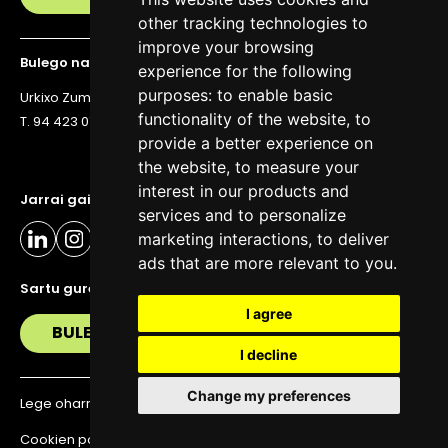
other tracking technologies to
improve your browsing
Bulego nagusia
experience for the following
purposes:
to enable basic
Urkixo Zumarkalea 36, 6. solairua, 48011 Bilbo
functionality of the website
,
to
T. 94 423 07 43
provide a better experience on
the website
,
to measure your
interest in our products and
Jarrai gaitzazu eguneratuta egoteko
services and to personalize
marketing interactions
,
to deliver
ads that are more relevant to you
.
Sartu gure buletinera
I agree
BULETIN
I decline
Change my preferences
Lege oharra
Pribatutasun politika
Cookien politika