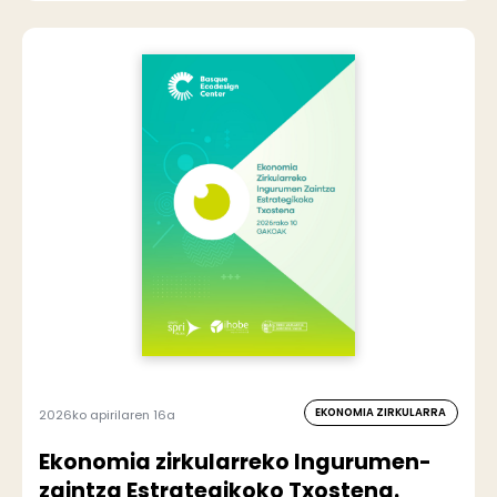
EKONOMIA ZIRKULARRA
2026ko apirilaren 16a
Ekonomia zirkularreko Ingurumen-
zaintza Estrategikoko Txostena.