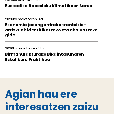
Euskadiko Babesleku Klimatikoen Sarea
2026ko maiatzaren 14a
Ekonomia jasangarrirako trantsizio-
arriskuak identifikatzeko eta ebaluatzeko
gida
2026ko maiatzaren 08a
Birmanufakturako Bikaintasunaren
Eskuliburu Praktikoa
Agian hau ere
interesatzen zaizu