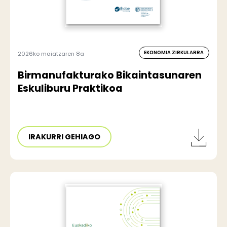
EKONOMIA ZIRKULARRA
2026ko maiatzaren 8a
Birmanufakturako Bikaintasunaren
Eskuliburu Praktikoa
IRAKURRI GEHIAGO