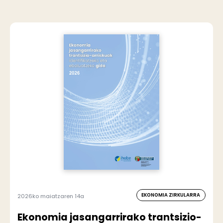
EKONOMIA ZIRKULARRA
2026ko maiatzaren 14a
Ekonomia jasangarrirako trantsizio-