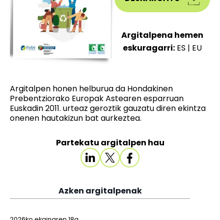
Argitalpena hemen
eskuragarri:
ES
|
EU
Argitalpen honen helburua da Hondakinen
Prebentziorako Europak Astearen esparruan
Euskadin 2011. urteaz geroztik gauzatu diren ekintza
onenen hautakizun bat aurkeztea.
Partekatu argitalpen hau
Azken argitalpenak
2026ko ekainaren 18a