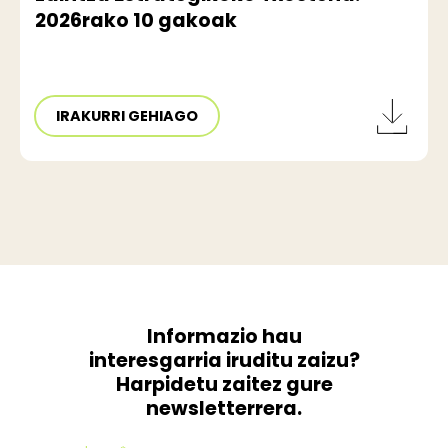
2026rako 10 gakoak
IRAKURRI GEHIAGO
Informazio hau
interesgarria iruditu zaizu?
Harpidetu zaitez gure
newsletterrera.