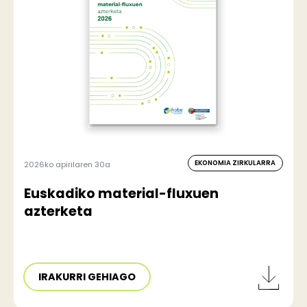
EKONOMIA ZIRKULARRA
2026ko apirilaren 30a
Euskadiko material-fluxuen
azterketa
IRAKURRI GEHIAGO