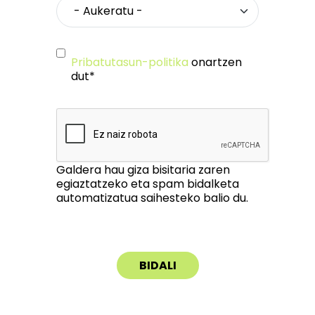
Pribatutasun-politika
onartzen
dut*
Galdera hau giza bisitaria zaren
egiaztatzeko eta spam bidalketa
automatizatua saihesteko balio du.