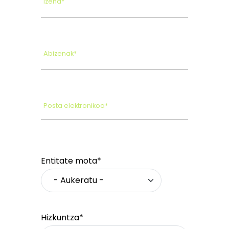
Izena*
Abizenak*
Posta elektronikoa*
Entitate mota*
Hizkuntza*