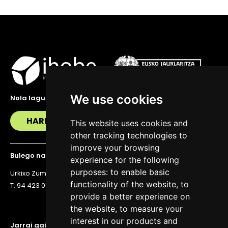
We use cookies
Nola lagundu zaitzakegu?
HARREMANETAN JARRI
This website uses cookies and
other tracking technologies to
improve your browsing
Bulego nagusia
experience for the following
purposes:
to enable basic
Urkixo Zumarkalea 36, 6. solairua, 48011 Bilbo
functionality of the website
,
to
T. 94 423 07 43
provide a better experience on
the website
,
to measure your
interest in our products and
Jarrai gaitzazu eguneratuta egoteko