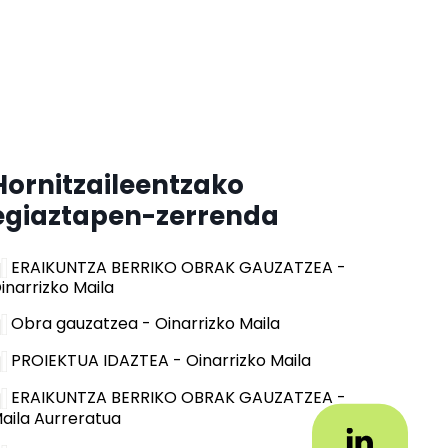
Hornitzaileentzako
egiaztapen-zerrenda
ERAIKUNTZA BERRIKO OBRAK GAUZATZEA -
inarrizko Maila
Obra gauzatzea - Oinarrizko Maila
PROIEKTUA IDAZTEA - Oinarrizko Maila
ERAIKUNTZA BERRIKO OBRAK GAUZATZEA -
aila Aurreratua