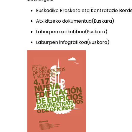
Euskadiko Erosketa eta Kontratazio Ber
Atxikitzeko dokumentua(Euskara)
Laburpen exekutiboa(Euskara)
Laburpen infografikoa(Euskara)