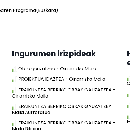
dearen Programa(Euskara)
Ingurumen irizpideak
Obra gauzatzea - Oinarrizko Maila
PROIEKTUA IDAZTEA - Oinarrizko Maila
O
ERAIKUNTZA BERRIKO OBRAK GAUZATZEA -
Oinarrizko Maila
ERAIKUNTZA BERRIKO OBRAK GAUZATZEA -
Maila Aurreratua
M
ERAIKUNTZA BERRIKO OBRAK GAUZATZEA -
Maila Bikaina