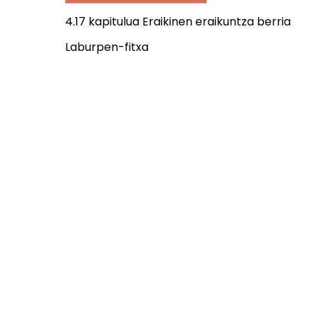
4.17 kapitulua Eraikinen eraikuntza berria
Laburpen-fitxa