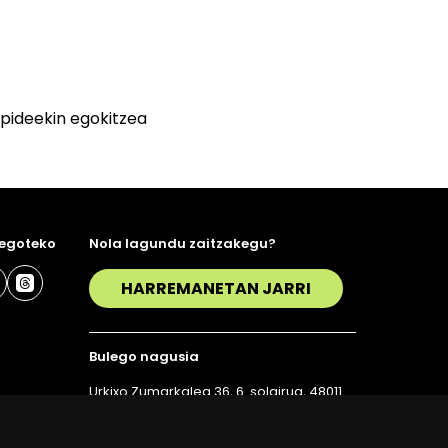
zpideekin egokitzea
 egoteko
Nola lagundu zaitzakegu?
HARREMANETAN JARRI
Bulego nagusia
Urkixo Zumarkalea 36, 6. solairua, 48011
Bilbo
T. 94 423 07 43