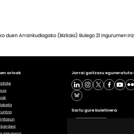
ko duen Arrankudiagako (Bizkaia) Bulego 21 ingurumen iri
en arloak
Jarrai gaitzazu eguneratuta
sitate
nua
nak
daketa
Sartu gure buletinera
kuntza
ritasun
BULETIN
a berdea
 zirkularra