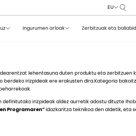
EU
ruz
Ingurumen arloak
Zerbitzuak eta baliabi
dearentzat lehentasuna duten produktu eta zerbitzuen ka
ko berdeko irizpideak ere erakusten dira.Kategoria bakoitz
 beharrekoak.
definitutako irizpideak aldez aurretik adostu dituzte Ihob
aren Programaren
”
idazkaritza teknikoa den aldetik, eta