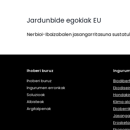
Jardunbide egokiak EU
Nerbioi-Ibaizabalen jasangarritasuna sustatu
Ihoberi buruz
Ingurum
Ihoberi buruz
Biodibert
Ingurumen erronkak
Ekodisei
Soluzioak
Hondaki
Albisteak
Klima al
Argitalpenak
Ekoberri
Jasangar
Erosket
Ekonomia