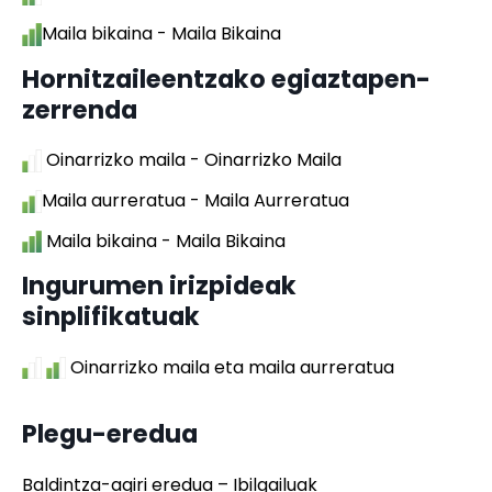
Maila bikaina - Maila Bikaina
Hornitzaileentzako egiaztapen-
zerrenda
Oinarrizko maila - Oinarrizko Maila
Maila aurreratua - Maila Aurreratua
Maila bikaina - Maila Bikaina
Ingurumen irizpideak
sinplifikatuak
Oinarrizko maila eta maila aurreratua
Plegu-eredua
Baldintza-agiri eredua – Ibilgailuak