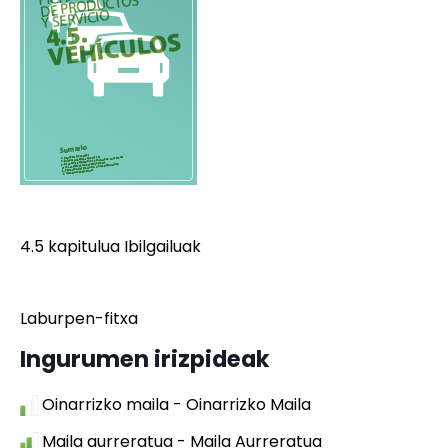
4.5 kapitulua Ibilgailuak
Laburpen-fitxa
Ingurumen irizpideak
Oinarrizko maila - Oinarrizko Maila
Maila aurreratua - Maila Aurreratua