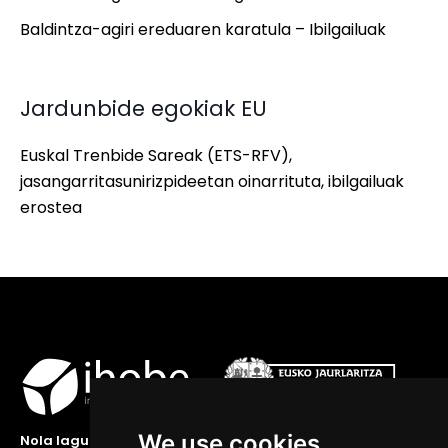
Baldintza-agiri ereduaren karatula – Ibilgailuak
Jardunbide egokiak EU
Euskal Trenbide Sareak (ETS-RFV),
jasangarritasunirizpideetan oinarrituta, ibilgailuak
erostea
We use cookies
Nola lagundu zaitzakegu?