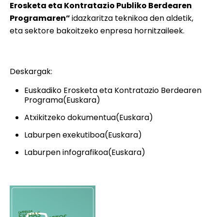
Erosketa eta Kontratazio Publiko Berdearen
Programaren”
idazkaritza teknikoa den aldetik,
eta sektore bakoitzeko enpresa hornitzaileek.
Deskargak:
Euskadiko Erosketa eta Kontratazio Berdearen
Programa(Euskara)
Atxikitzeko dokumentua(Euskara)
Laburpen exekutiboa(Euskara)
Laburpen infografikoa(Euskara)