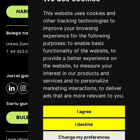
HARREMANETAN JARRI
This website uses cookies and
other tracking technologies to
improve your browsing
Bulego nagusia
experience for the following
purposes:
to enable basic
Urkixo Zumarkalea 36, 6. solairua, 48011 Bilbo
functionality of the website
,
to
T. 94 423 07 43
provide a better experience on
the website
,
to measure your
interest in our products and
Jarrai gaitzazu eguneratuta egoteko
services and to personalize
marketing interactions
,
to deliver
ads that are more relevant to you
.
Sartu gure buletinera
I agree
BULETIN
I decline
Change my preferences
Lege oharra
Pribatutasun politika