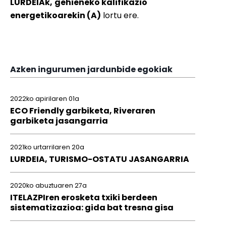
LURDEIAk,
gehieneko kalifikazio
energetikoarekin (A)
lortu ere.
Azken ingurumen jardunbide egokiak
2022ko apirilaren 01a
ECO Friendly garbiketa, Riveraren
garbiketa jasangarria
2021ko urtarrilaren 20a
LURDEIA, TURISMO-OSTATU JASANGARRIA
2020ko abuztuaren 27a
ITELAZPIren erosketa txiki berdeen
sistematizazioa: gida bat tresna gisa