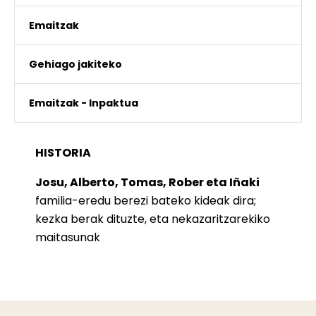
Emaitzak
Gehiago jakiteko
Emaitzak - Inpaktua
HISTORIA
Josu, Alberto, Tomas, Rober eta Iñaki
familia-eredu berezi bateko kideak dira;
kezka berak dituzte, eta nekazaritzarekiko
maitasunak