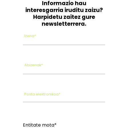
Informazio hau
interesgarria iruditu zaizu?
Harpidetu zaitez gure
newsletterrera.
Izena*
Abizenak*
Posta elektronikoa*
Entitate mota*