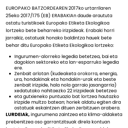
EUROPAKO BATZORDEAREN 2017ko urtarrilaren
25eko 2017/175 (EB) ERABAKIAn daude araututa
ostatu turistikoek Europako Etiketa Ekologikoa
lortzeko bete beharreko irizpideak. Erabaki horri
jarraikiz, ostatuak honako baldintza hauek bete
behar ditu Europako Etiketa Ekologikoa lortzeko:
Ingurumen-alorreko legedia betetzea, bai eta
dagokion sektoreko eta lan-esparruko legedia
ere.
Zenbait arlotan (kudeaketa orokorra, energia,
ura, hondakinak eta hondakin-urak eta beste
zenbait irizpide, hala nola garraio jasangarria)
xedatutako nahitaezko 22 irizpideak betetzea
eta gutxieneko puntuazio bat lortzea hautazko
irizpide multzo batean; horiek aldatu egiten dira
ostatuak eskaintzen dituen zerbitzuen arabera.
LURDEIAk,
ingurumena zaintzea eta klima-aldaketa
prebenitzea oso garrantzitsuak direla kontuan