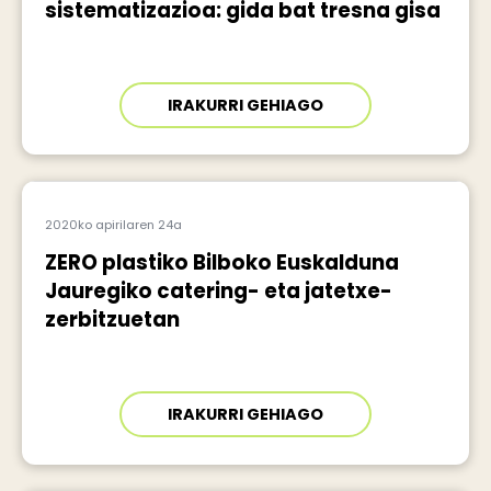
sistematizazioa: gida bat tresna gisa
IRAKURRI GEHIAGO
2020ko apirilaren 24a
ZERO plastiko Bilboko Euskalduna
Jauregiko catering- eta jatetxe-
zerbitzuetan
IRAKURRI GEHIAGO