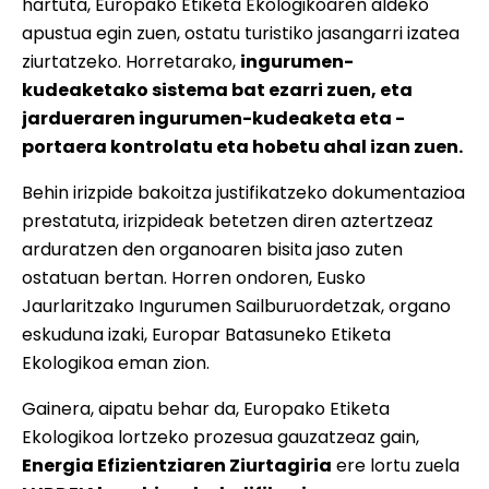
hartuta, Europako Etiketa Ekologikoaren aldeko
apustua egin zuen, ostatu turistiko jasangarri izatea
ziurtatzeko. Horretarako,
ingurumen-
kudeaketako sistema bat ezarri zuen, eta
jardueraren ingurumen-kudeaketa eta -
portaera kontrolatu eta hobetu ahal izan zuen.
Behin irizpide bakoitza justifikatzeko dokumentazioa
prestatuta, irizpideak betetzen diren aztertzeaz
arduratzen den organoaren bisita jaso zuten
ostatuan bertan. Horren ondoren, Eusko
Jaurlaritzako Ingurumen Sailburuordetzak, organo
eskuduna izaki, Europar Batasuneko Etiketa
Ekologikoa eman zion.
Gainera, aipatu behar da, Europako Etiketa
Ekologikoa lortzeko prozesua gauzatzeaz gain,
Energia Efizientziaren Ziurtagiria
ere lortu zuela