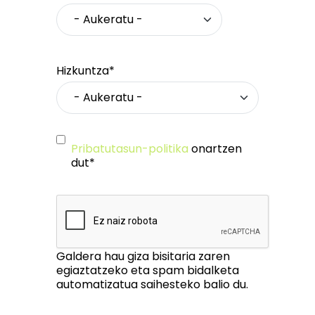
Hizkuntza*
Pribatutasun-politika
onartzen
dut*
Galdera hau giza bisitaria zaren
egiaztatzeko eta spam bidalketa
automatizatua saihesteko balio du.