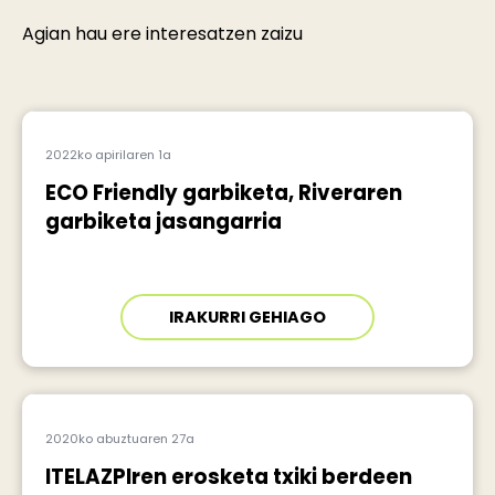
Agian hau ere interesatzen zaizu
2022ko apirilaren 1a
ECO Friendly garbiketa, Riveraren
garbiketa jasangarria
IRAKURRI GEHIAGO
2020ko abuztuaren 27a
ITELAZPIren erosketa txiki berdeen