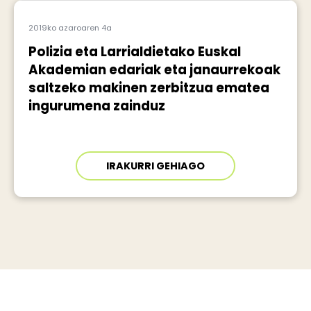
2019ko azaroaren 4a
Polizia eta Larrialdietako Euskal
Akademian edariak eta janaurrekoak
saltzeko makinen zerbitzua ematea
ingurumena zainduz
IRAKURRI GEHIAGO