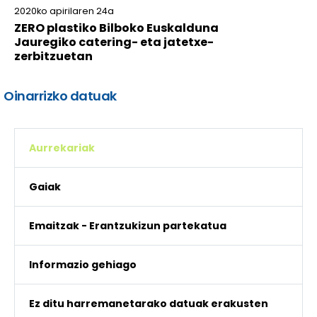
2020ko apirilaren 24a
ZERO plastiko Bilboko Euskalduna
Jauregiko catering- eta jatetxe-
zerbitzuetan
Oinarrizko datuak
Aurrekariak
Gaiak
Emaitzak - Erantzukizun partekatua
Informazio gehiago
Ez ditu harremanetarako datuak erakusten