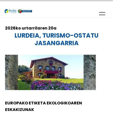
Skip to main content
2026ko urtarrilaren 20a
LURDEIA, TURISMO-OSTATU
JASANGARRIA
EUROPAKO ETIKETA EKOLOGIKOAREN
ESKAKIZUNAK