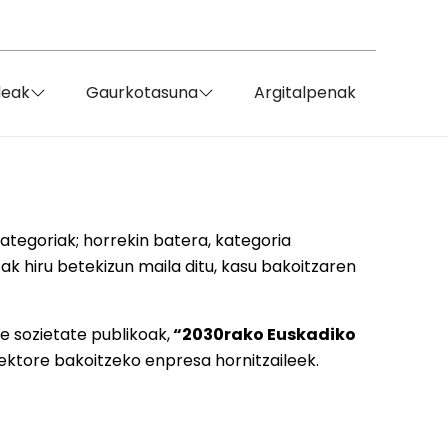
deak
Gaurkotasuna
Argitalpenak
tegoriak; horrekin batera, kategoria
ak hiru betekizun maila ditu, kasu bakoitzaren
e sozietate publikoak,
“2030rako Euskadiko
 sektore bakoitzeko enpresa hornitzaileek.