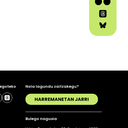
 egoteko
Nola lagundu zaitzakegu?
HARREMANETAN JARRI
Bulego nagusia