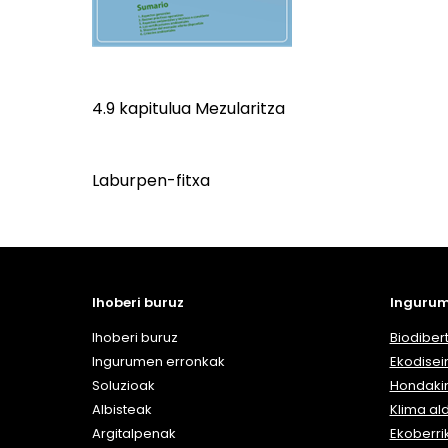
4.9 kapitulua Mezularitza
Laburpen-fitxa
Ihoberi buruz
Ingurum
Ihoberi buruz
Biodibert
Ingurumen erronkak
Ekodisei
Soluzioak
Hondaki
Albisteak
Klima al
Argitalpenak
Ekoberri