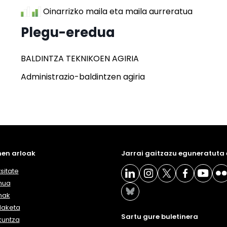
Oinarrizko maila eta maila aurreratua
Plegu-eredua
BALDINTZA TEKNIKOEN AGIRIA
Administrazio-baldintzen agiria
en arloak
Jarrai gaitzazu eguneratuta
sitate
nua
nak
daketa
Sartu gure buletinera
kuntza