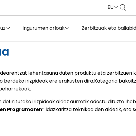
EU
ruz
Ingurumen arloak
Zerbitzuak eta baliabi
ua
dearentzat lehentasuna duten produktu eta zerbitzuen ka
ko berdeko irizpideak ere erakusten dira.Kategoria bakoitz
 beharrekoak.
definitutako irizpideak aldez aurretik adostu dituzte Ihob
aren Programaren”
idazkaritza teknikoa den aldetik, eta