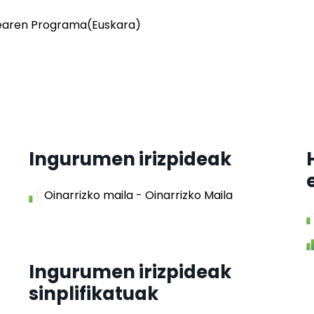
dearen Programa(Euskara)
Ingurumen irizpideak
Oinarrizko maila - Oinarrizko Maila
Ingurumen irizpideak
sinplifikatuak