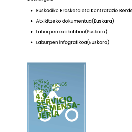
Euskadiko Erosketa eta Kontratazio Ber
Atxikitzeko dokumentua(Euskara)
Laburpen exekutiboa(Euskara)
Laburpen infografikoa(Euskara)