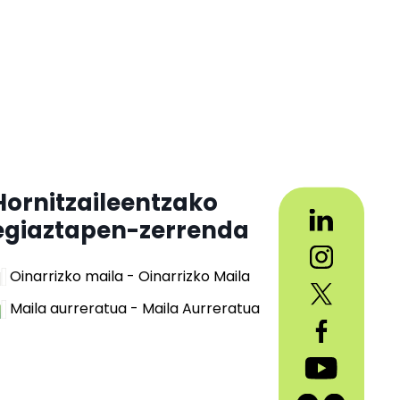
Hornitzaileentzako
egiaztapen-zerrenda
Oinarrizko maila - Oinarrizko Maila
Maila aurreratua - Maila Aurreratua