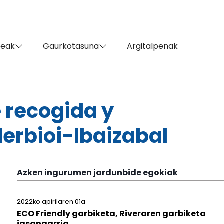
deak
Gaurkotasuna
Argitalpenak
e recogida y
erbioi-Ibaizabal
Azken ingurumen jardunbide egokiak
2022ko apirilaren 01a
ECO Friendly garbiketa, Riveraren garbiketa
jasangarria