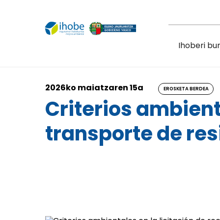
Skip to main content
Ihoberi bu
2026ko maiatzaren 15a
EROSKETA BERDEA
Criterios ambient
transporte de re