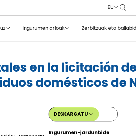
EU
ruz
Ingurumen arloak
Zerbitzuak eta baliabi
ales en la licitación d
siduos domésticos de N
DESKARGATU
Ingurumen-jardunbide