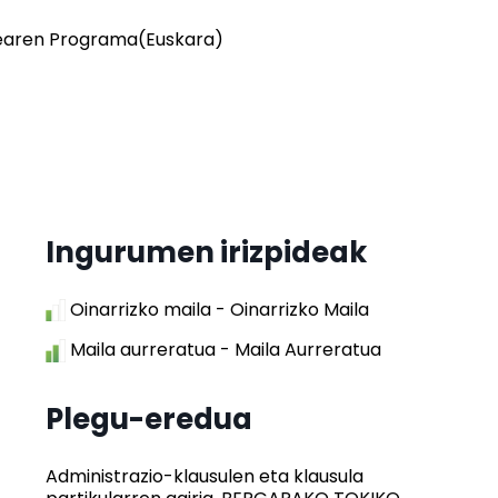
dearen Programa(Euskara)
Ingurumen irizpideak
Oinarrizko maila - Oinarrizko Maila
Maila aurreratua - Maila Aurreratua
Plegu-eredua
Administrazio-klausulen eta klausula