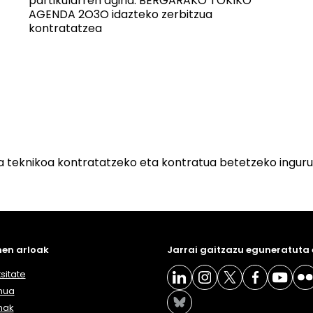
partikularren agiria. BERGARAKO TOKIKO
AGENDA 2O3O idazteko zerbitzua
kontratatzea
a teknikoa kontratatzeko eta kontratua betetzeko ingur
en arloak
Jarrai gaitzazu eguneratuta
sitate
nua
nak