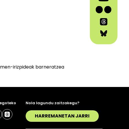
umen-irizpideak barneratzea
 egoteko
Nola lagundu zaitzakegu?
HARREMANETAN JARRI