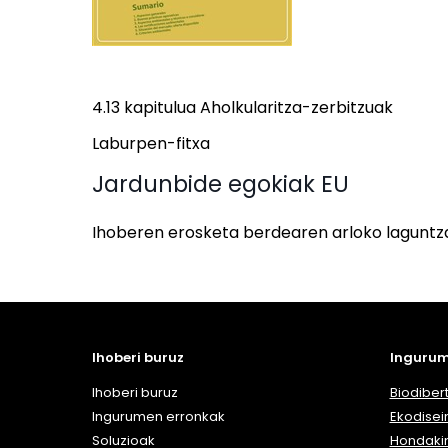
4.13 kapitulua Aholkularitza-zerbitzuak
Laburpen-fitxa
Jardunbide egokiak EU
Ihoberen erosketa berdearen arloko laguntz
Ihoberi buruz
Ingurum
Ihoberi buruz
Biodibert
Ingurumen erronkak
Ekodisei
Soluzioak
Hondaki