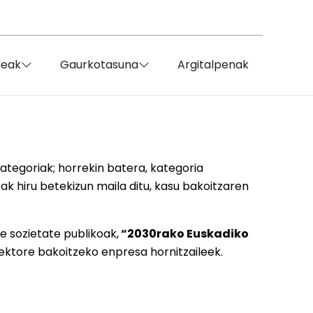
deak
Gaurkotasuna
Argitalpenak
tegoriak; horrekin batera, kategoria
ak hiru betekizun maila ditu, kasu bakoitzaren
e sozietate publikoak,
“2030rako Euskadiko
 sektore bakoitzeko enpresa hornitzaileek.