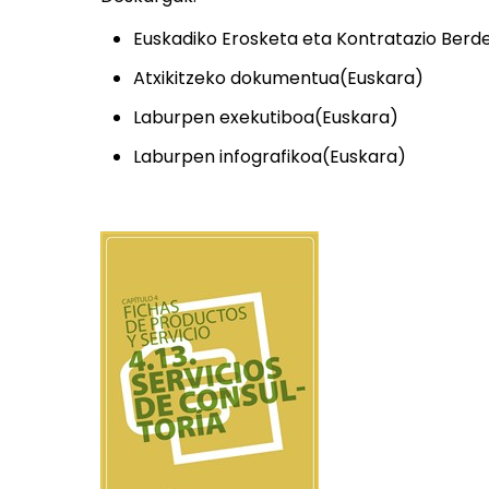
Euskadiko Erosketa eta Kontratazio Ber
Atxikitzeko dokumentua(Euskara)
Laburpen exekutiboa(Euskara)
Laburpen infografikoa(Euskara)