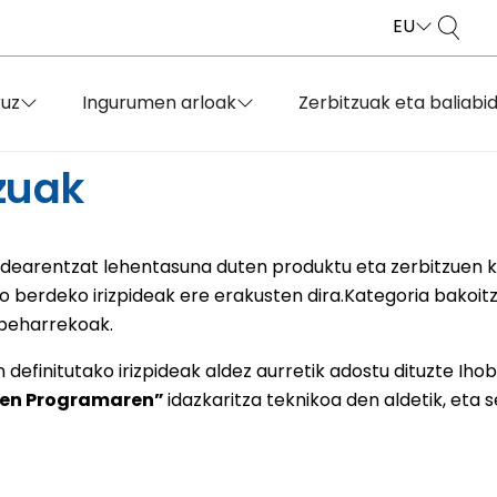
EU
ruz
Ingurumen arloak
Zerbitzuak eta baliabi
tzuak
dearentzat lehentasuna duten produktu eta zerbitzuen ka
ko berdeko irizpideak ere erakusten dira.Kategoria bakoitz
 beharrekoak.
definitutako irizpideak aldez aurretik adostu dituzte Ihob
aren Programaren”
idazkaritza teknikoa den aldetik, eta