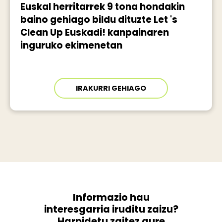
Euskal herritarrek 9 tona hondakin
baino gehiago bildu dituzte Let 's
Clean Up Euskadi! kanpainaren
inguruko ekimenetan
IRAKURRI GEHIAGO
Informazio hau
interesgarria iruditu zaizu?
Harpidetu zaitez gure