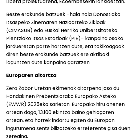
Libera proiektuarena, Ecoembesekin lankidetzan.
Beste erakunde batzuek –hala nola Donostiako
Itsaspeko Zinemaren Nazioarteko Zikloak
(CIMASUB) edo Euskal Herriko Unibertsitateko
Plentziako Itsas Estazioak (PIE)– kanpaina osoko
jardueretan parte hartzen dute, eta tokikoagoak
diren beste erakunde batzuek ere aktiboki
laguntzen dute kanpaina garatzen.
Europaren aitortza
Zero Zabor Uretan ekimenak aitorpena jaso du
Hondakinen Prebentziorako Europako Asteko
(EWWR) 2025eko sarietan: Europako hiru onenen
artean dago, 13.100 ekintza baino gehiagoren
artean, eta horrek indartu egiten du Europan
ingurumena sentsibilizatzeko erreferente gisa duen
zeregina.