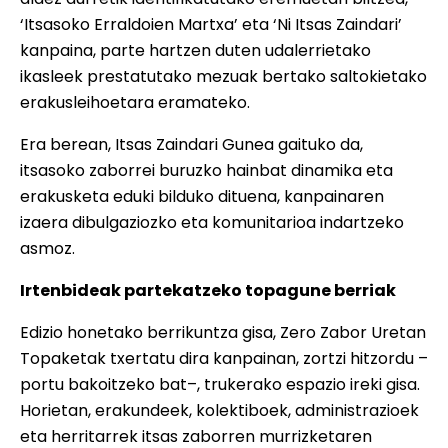
‘Itsasoko Erraldoien Martxa’ eta ‘Ni Itsas Zaindari’
kanpaina, parte hartzen duten udalerrietako
ikasleek prestatutako mezuak bertako saltokietako
erakusleihoetara eramateko.
Era berean, Itsas Zaindari Gunea gaituko da,
itsasoko zaborrei buruzko hainbat dinamika eta
erakusketa eduki bilduko dituena, kanpainaren
izaera dibulgaziozko eta komunitarioa indartzeko
asmoz.
Irtenbideak partekatzeko topagune berriak
Edizio honetako berrikuntza gisa, Zero Zabor Uretan
Topaketak txertatu dira kanpainan, zortzi hitzordu –
portu bakoitzeko bat–, trukerako espazio ireki gisa.
Horietan, erakundeek, kolektiboek, administrazioek
eta herritarrek itsas zaborren murrizketaren