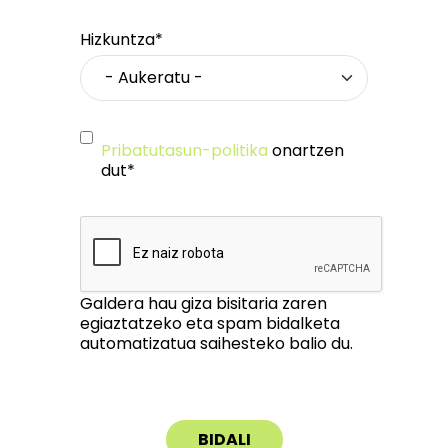
Hizkuntza*
Pribatutasun-politika
onartzen
dut*
Galdera hau giza bisitaria zaren
egiaztatzeko eta spam bidalketa
automatizatua saihesteko balio du.