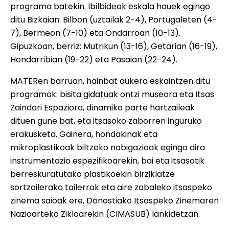
programa batekin. Ibilbideak eskala hauek egingo
ditu Bizkaian: Bilbon (uztailak 2-4), Portugaleten (4-
7), Bermeon (7-10) eta Ondarroan (10-13).
Gipuzkoan, berriz: Mutrikun (13-16), Getarian (16-19),
Hondarribian (19-22) eta Pasaian (22-24).
MATERen barruan, hainbat aukera eskaintzen ditu
programak: bisita gidatuak ontzi museora eta Itsas
Zaindari Espaziora, dinamika parte hartzaileak
dituen gune bat, eta itsasoko zaborren inguruko
erakusketa. Gainera, hondakinak eta
mikroplastikoak biltzeko nabigazioak egingo dira
instrumentazio espezifikoarekin, bai eta itsasotik
berreskuratutako plastikoekin birziklatze
sortzailerako tailerrak eta aire zabaleko itsaspeko
zinema saioak ere, Donostiako Itsaspeko Zinemaren
Nazioarteko Zikloarekin (CIMASUB) lankidetzan.