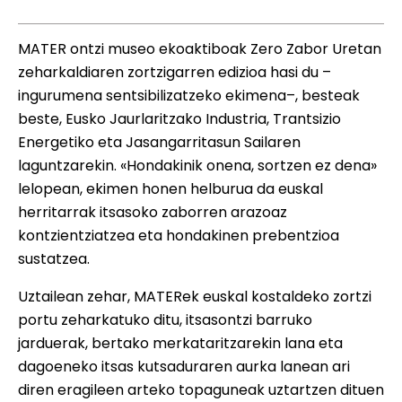
MATER ontzi museo ekoaktiboak Zero Zabor Uretan
zeharkaldiaren zortzigarren edizioa hasi du –
ingurumena sentsibilizatzeko ekimena–, besteak
beste, Eusko Jaurlaritzako Industria, Trantsizio
Energetiko eta Jasangarritasun Sailaren
laguntzarekin. «Hondakinik onena, sortzen ez dena»
lelopean, ekimen honen helburua da euskal
herritarrak itsasoko zaborren arazoaz
kontzientziatzea eta hondakinen prebentzioa
sustatzea.
Uztailean zehar, MATERek euskal kostaldeko zortzi
portu zeharkatuko ditu, itsasontzi barruko
jarduerak, bertako merkataritzarekin lana eta
dagoeneko itsas kutsaduraren aurka lanean ari
diren eragileen arteko topaguneak uztartzen dituen