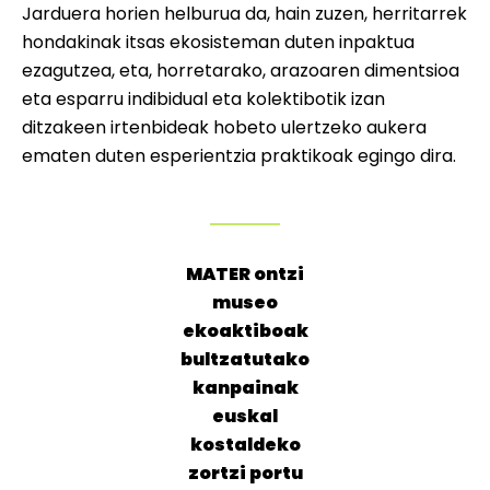
Jarduera horien helburua da, hain zuzen, herritarrek
hondakinak itsas ekosisteman duten inpaktua
ezagutzea, eta, horretarako, arazoaren dimentsioa
eta esparru indibidual eta kolektibotik izan
ditzakeen irtenbideak hobeto ulertzeko aukera
ematen duten esperientzia praktikoak egingo dira.
MATER ontzi
museo
ekoaktiboak
bultzatutako
kanpainak
euskal
kostaldeko
zortzi portu