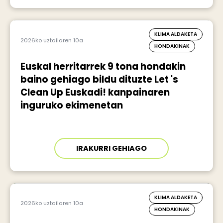
KLIMA ALDAKETA
2026ko uztailaren 10a
HONDAKINAK
Euskal herritarrek 9 tona hondakin
baino gehiago bildu dituzte Let 's
Clean Up Euskadi! kanpainaren
inguruko ekimenetan
IRAKURRI GEHIAGO
KLIMA ALDAKETA
2026ko uztailaren 10a
HONDAKINAK