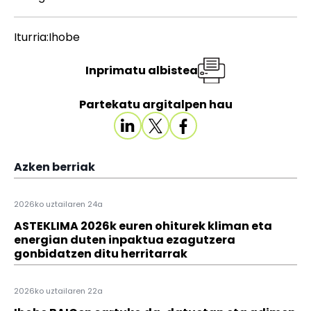
Iturria:Ihobe
Inprimatu albistea
Partekatu argitalpen hau
Azken berriak
2026ko uztailaren 24a
ASTEKLIMA 2026k euren ohiturek kliman eta
energian duten inpaktua ezagutzera
gonbidatzen ditu herritarrak
2026ko uztailaren 22a