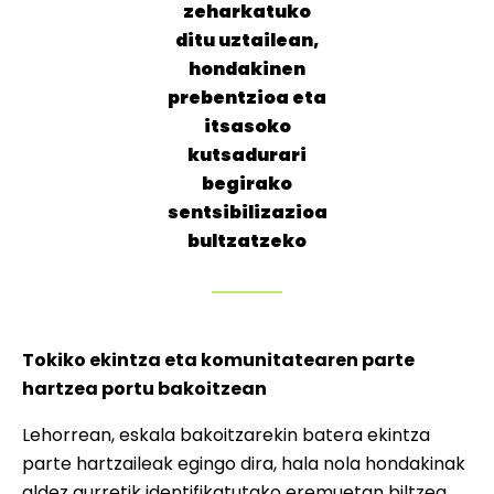
zeharkatuko
ditu uztailean,
hondakinen
prebentzioa eta
itsasoko
kutsadurari
begirako
sentsibilizazioa
bultzatzeko
Tokiko ekintza eta komunitatearen parte
hartzea portu bakoitzean
Lehorrean, eskala bakoitzarekin batera ekintza
parte hartzaileak egingo dira, hala nola hondakinak
aldez aurretik identifikatutako eremuetan biltzea,