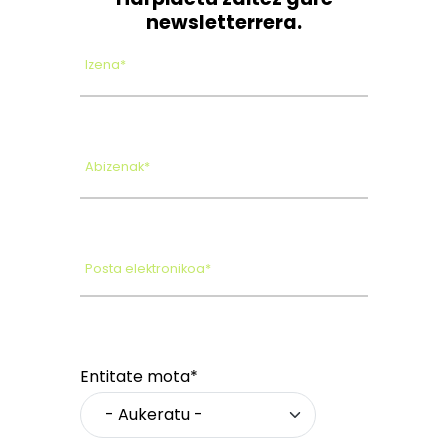
newsletterrera.
Izena*
Abizenak*
Posta elektronikoa*
Entitate mota*