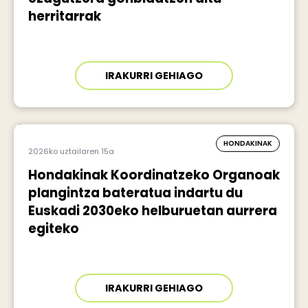
herritarrak
IRAKURRI GEHIAGO
HONDAKINAK
2026ko uztailaren 15a
Hondakinak Koordinatzeko Organoak
plangintza bateratua indartu du
Euskadi 2030eko helburuetan aurrera
egiteko
IRAKURRI GEHIAGO