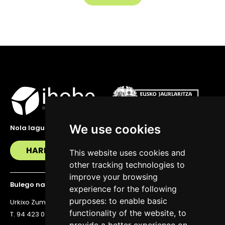
We use cookies
Nola lagundu zaitzakegu?
HARREMANETAN JARRI
This website uses cookies and
other tracking technologies to
improve your browsing
Bulego nagusia
experience for the following
purposes:
to enable basic
Urkixo Zumarkalea 36, 6. solairua, 48011 Bilbo
functionality of the website
,
to
T. 94 423 07 43