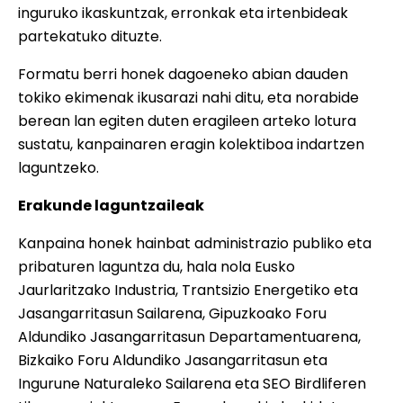
inguruko ikaskuntzak, erronkak eta irtenbideak
partekatuko dituzte.
Formatu berri honek dagoeneko abian dauden
tokiko ekimenak ikusarazi nahi ditu, eta norabide
berean lan egiten duten eragileen arteko lotura
sustatu, kanpainaren eragin kolektiboa indartzen
laguntzeko.
Erakunde laguntzaileak
Kanpaina honek hainbat administrazio publiko eta
pribaturen laguntza du, hala nola Eusko
Jaurlaritzako Industria, Trantsizio Energetiko eta
Jasangarritasun Sailarena, Gipuzkoako Foru
Aldundiko Jasangarritasun Departamentuarena,
Bizkaiko Foru Aldundiko Jasangarritasun eta
Ingurune Naturaleko Sailarena eta SEO Birdliferen