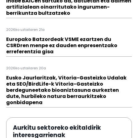
Ihobe BAICen sartuko da, datuetan eta adimen
artifizialean oinarritutako ingurumen-
berrikuntza bultzatzeko
2026ko uztailaren 21a
Europako Batzordeak VSME ezartzen du
CSRDren menpe ez dauden enpresentzako
erreferentzia gisa
2026ko uztailaren 20a
Eusko Jaurlaritzak, Vitoria-Gasteizko Udalak
eta SEO/BirdLife-k Vitoria-Gasteizko
berdeguneetako bioaniztasuna aurkezten
dute, hurbileko natura berraurkitzeko
gonbidapena
Aurkitu sektoreko ekitaldirik
interesgarrienak