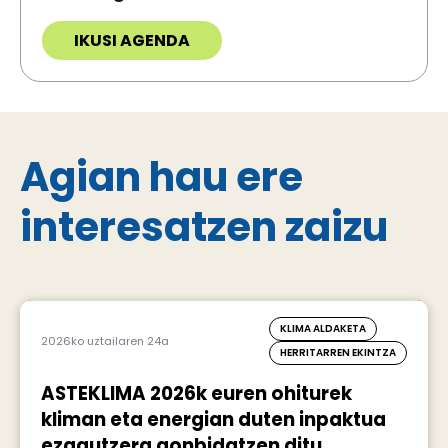
IKUSI AGENDA
Agian hau ere
interesatzen zaizu
KLIMA ALDAKETA
2026ko uztailaren 24a
HERRITARREN EKINTZA
ASTEKLIMA 2026k euren ohiturek
kliman eta energian duten inpaktua
ezagutzera gonbidatzen ditu