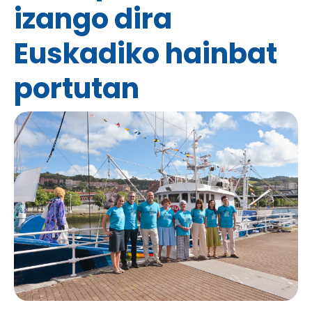
izango dira
Euskadiko hainbat
portutan