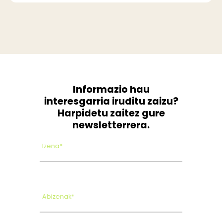
Informazio hau
interesgarria iruditu zaizu?
Harpidetu zaitez gure
newsletterrera.
Izena*
Abizenak*