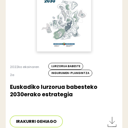
LURZORUA BABESTE
2022ko ekainaren
INGURUMEN-PLANGINTZA
2a
Euskadiko lurzorua babesteko
2030erako estrategia
IRAKURRI GEHIAGO