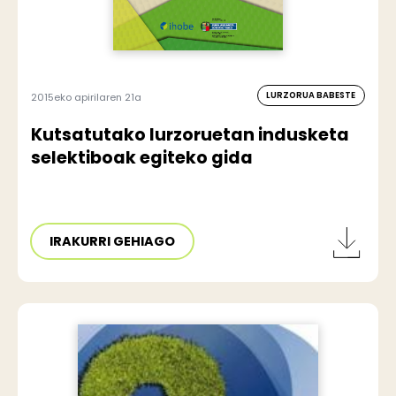
LURZORUA BABESTE
2015eko apirilaren 21a
Kutsatutako lurzoruetan indusketa
selektiboak egiteko gida
IRAKURRI GEHIAGO