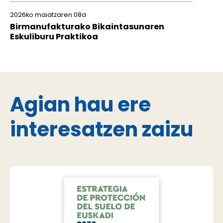
2026ko maiatzaren 08a
Birmanufakturako Bikaintasunaren
Eskuliburu Praktikoa
Agian hau ere
interesatzen zaizu