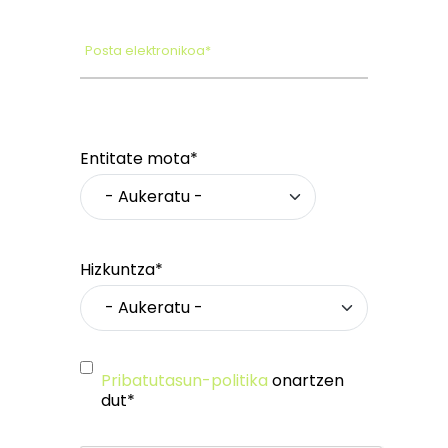
Posta elektronikoa*
Entitate mota*
Hizkuntza*
Pribatutasun-politika
onartzen
dut*