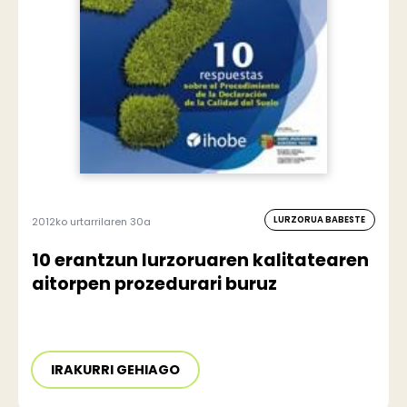
LURZORUA BABESTE
2012ko urtarrilaren 30a
10 erantzun lurzoruaren kalitatearen
aitorpen prozedurari buruz
IRAKURRI GEHIAGO