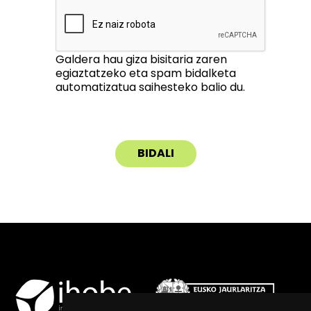
Galdera hau giza bisitaria zaren
egiaztatzeko eta spam bidalketa
automatizatua saihesteko balio du.