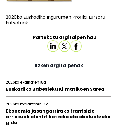
2020ko Euskadiko Ingurumen Profila. Lurzoru
kutsatuak
Partekatu argitalpen hau
Azken argitalpenak
2026ko ekainaren 18a
Euskadiko Babesleku Klimatikoen Sarea
2026ko maiatzaren 14a
Ekonomia jasangarrirako trantsizio-
arriskuak identifikatzeko eta ebaluatzeko
gida