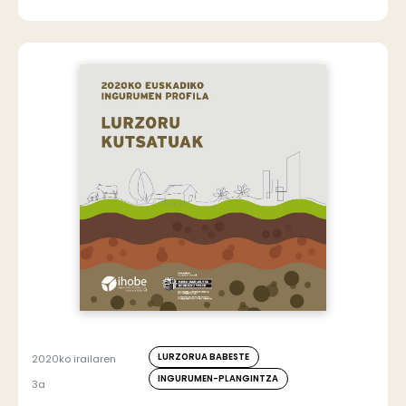
LURZORUA BABESTE
2020ko irailaren
INGURUMEN-PLANGINTZA
3a