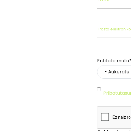
Posta elektronik
Entitate mota
Pribatutasu