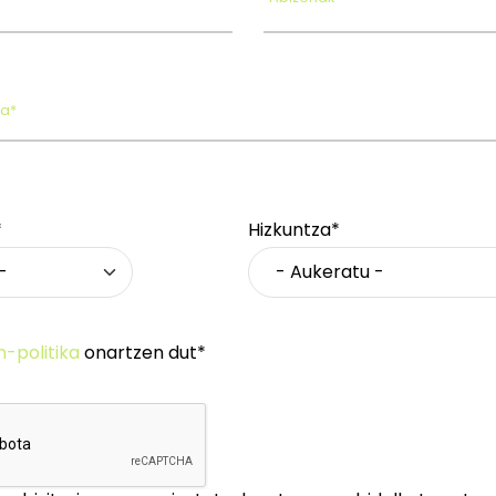
oa*
*
Hizkuntza*
n-politika
onartzen dut*