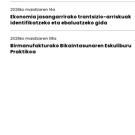
2026ko maiatzaren 14a
Ekonomia jasangarrirako trantsizio-arriskuak
identifikatzeko eta ebaluatzeko gida
2026ko maiatzaren 08a
Birmanufakturako Bikaintasunaren Eskuliburu
Praktikoa