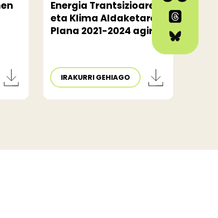
men
Energia Trantsizioaren
eta Klima Aldaketaren
Plana 2021-2024 agiria
IRAKURRI GEHIAGO