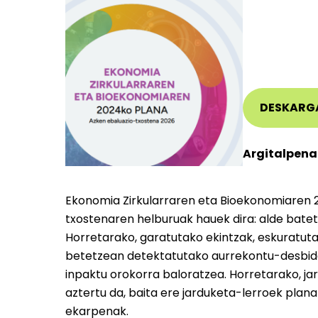
DESKARG
Argitalpena
Ekonomia Zirkularraren eta Bioekonomiaren 
txostenaren helburuak hauek dira: alde batet
Horretarako, garatutako ekintzak, eskuratut
betetzean detektatutako aurrekontu-desbider
inpaktu orokorra baloratzea. Horretarako, ja
aztertu da, baita ere jarduketa-lerroek plana
ekarpenak.