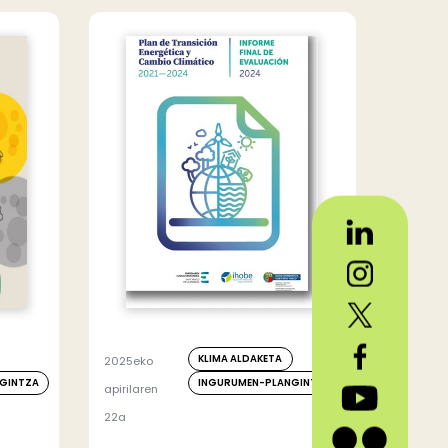
KLIMA ALDAKETA
2025eko
GINTZA
INGURUMEN-PLANGINTZA
apirilaren
22a