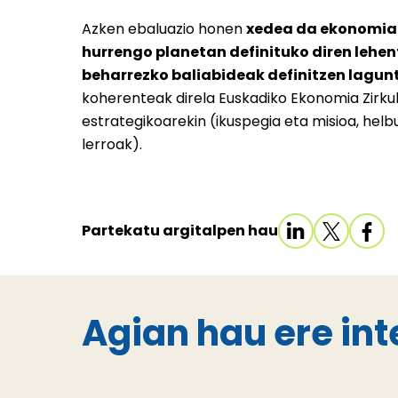
Azken ebaluazio honen
xedea da ekonomia 
hurrengo planetan definituko diren lehe
beharrezko baliabideak definitzen lagun
koherenteak direla Euskadiko Ekonomia Zirku
estrategikoarekin (ikuspegia eta misioa, hel
lerroak).
Partekatu argitalpen hau
Agian hau ere int