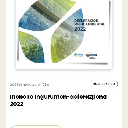
KORPORATIBO
2023ko maiatzaren 26a
Ihobeko Ingurumen-adierazpena
2022