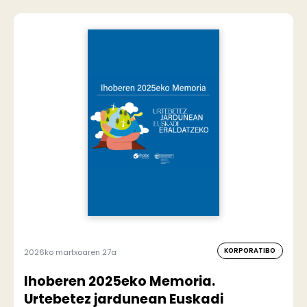
KORPORATIBO
2026ko martxoaren 27a
Ihoberen 2025eko Memoria.
Urtebetez jardunean Euskadi