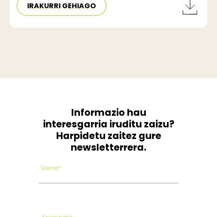
IRAKURRI GEHIAGO
Informazio hau
interesgarria iruditu zaizu?
Harpidetu zaitez gure
newsletterrera.
Izena*