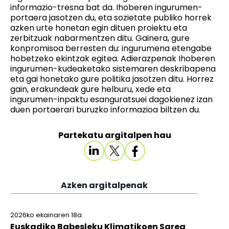
informazio-tresna bat da. Ihoberen ingurumen-
portaera jasotzen du, eta sozietate publiko horrek
azken urte honetan egin dituen proiektu eta
zerbitzuak nabarmentzen ditu. Gainera, gure
konpromisoa berresten du: ingurumena etengabe
hobetzeko ekintzak egitea. Adierazpenak Ihoberen
ingurumen-kudeaketako sistemaren deskribapena
eta gai honetako gure politika jasotzen ditu. Horrez
gain, erakundeak gure helburu, xede eta
ingurumen-inpaktu esanguratsuei dagokienez izan
duen portaerari buruzko informazioa biltzen du.
Partekatu argitalpen hau
Azken argitalpenak
2026ko ekainaren 18a
Euskadiko Babesleku Klimatikoen Sarea