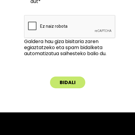
dut*
Galdera hau giza bisitaria zaren
egiaztatzeko eta spam bidalketa
automatizatua saihesteko balio du.