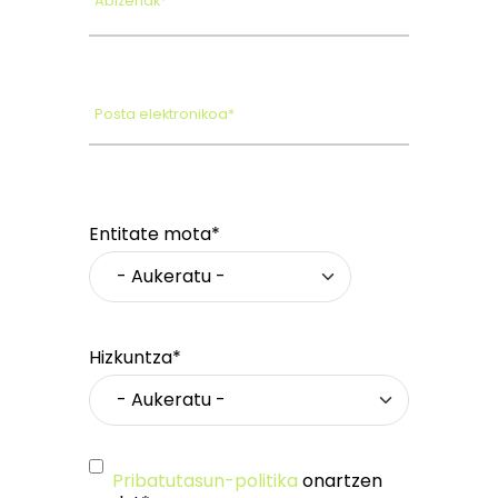
Abizenak*
Posta elektronikoa*
Entitate mota*
Hizkuntza*
Pribatutasun-politika
onartzen