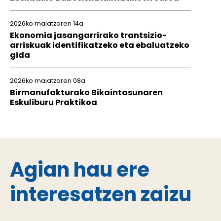
2026ko maiatzaren 14a
Ekonomia jasangarrirako trantsizio-
arriskuak identifikatzeko eta ebaluatzeko
gida
2026ko maiatzaren 08a
Birmanufakturako Bikaintasunaren
Eskuliburu Praktikoa
Agian hau ere
interesatzen zaizu