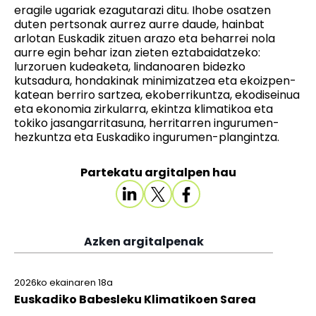
eragile ugariak ezagutarazi ditu. Ihobe osatzen
duten pertsonak aurrez aurre daude, hainbat
arlotan Euskadik zituen arazo eta beharrei nola
aurre egin behar izan zieten eztabaidatzeko:
lurzoruen kudeaketa, lindanoaren bidezko
kutsadura, hondakinak minimizatzea eta ekoizpen-
katean berriro sartzea, ekoberrikuntza, ekodiseinua
eta ekonomia zirkularra, ekintza klimatikoa eta
tokiko jasangarritasuna, herritarren ingurumen-
hezkuntza eta Euskadiko ingurumen-plangintza.
Partekatu argitalpen hau
Azken argitalpenak
2026ko ekainaren 18a
Euskadiko Babesleku Klimatikoen Sarea