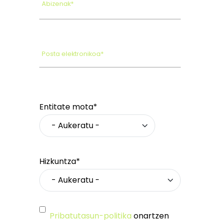
Abizenak*
Posta elektronikoa*
Entitate mota*
Hizkuntza*
Pribatutasun-politika
onartzen