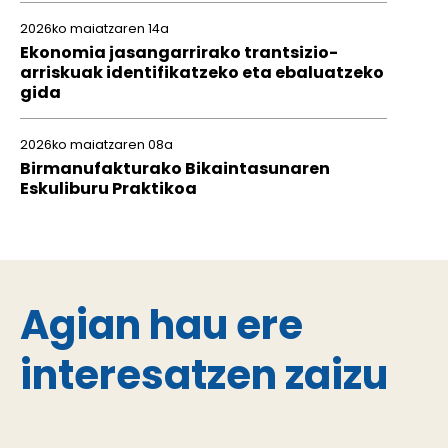
2026ko maiatzaren 14a
Ekonomia jasangarrirako trantsizio-
arriskuak identifikatzeko eta ebaluatzeko
gida
2026ko maiatzaren 08a
Birmanufakturako Bikaintasunaren
Eskuliburu Praktikoa
Agian hau ere
interesatzen zaizu