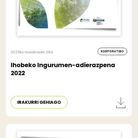
KORPORATIBO
2023ko maiatzaren 26a
Ihobeko Ingurumen-adierazpena
2022
IRAKURRI GEHIAGO