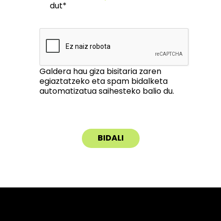
dut*
Galdera hau giza bisitaria zaren
egiaztatzeko eta spam bidalketa
automatizatua saihesteko balio du.