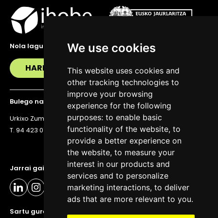
We use cookies
Nola lagundu zaitzakegu?
HARREMANETAN JARRI
This website uses cookies and
other tracking technologies to
improve your browsing
Bulego nagusia
experience for the following
purposes:
to enable basic
Urkixo Zumarkalea 36, 6. solairua, 48011 Bilbo
functionality of the website
,
to
T. 94 423 07 43
provide a better experience on
the website
,
to measure your
interest in our products and
Jarrai gaitzazu eguneratuta egoteko
services and to personalize
marketing interactions
,
to deliver
ads that are more relevant to you
.
Sartu gure buletinera