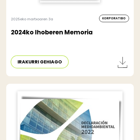
KORPORATIBO
2025eko martxoaren 3a
2024ko Ihoberen Memoria
IRAKURRI GEHIAGO