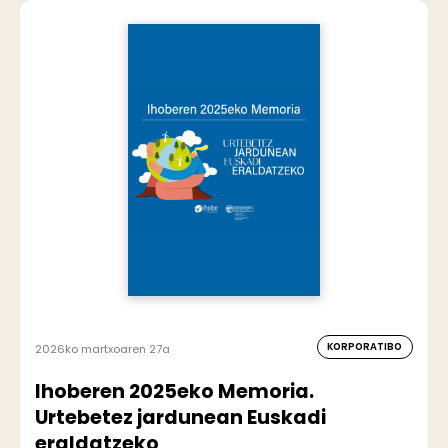
KORPORATIBO
2026ko martxoaren 27a
Ihoberen 2025eko Memoria.
Urtebetez jardunean Euskadi
eraldatzeko