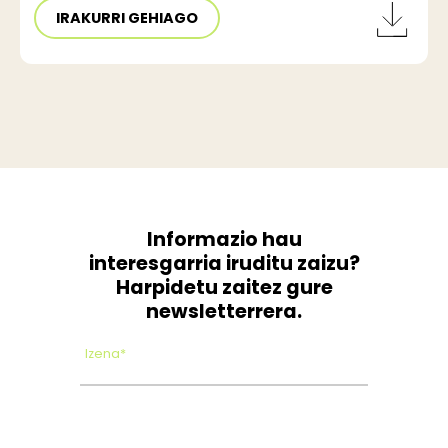
IRAKURRI GEHIAGO
Informazio hau
interesgarria iruditu zaizu?
Harpidetu zaitez gure
newsletterrera.
Izena*