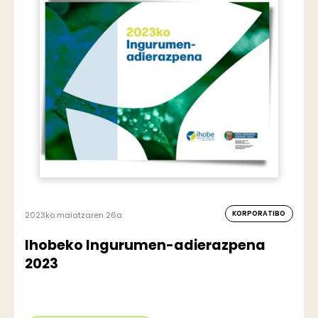
KORPORATIBO
2023ko maiatzaren 26a
Ihobeko Ingurumen-adierazpena
2023