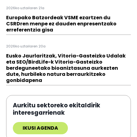
2026ko uztailaren 21a
Europako Batzordeak VSME ezartzen du
CSRDren menpe ez dauden enpresentzako
erreferentzia gisa
2026ko uztailaren 20a
Eusko Jaurlaritzak, Vitoria-Gasteizko Udalak
eta SEO/BirdLife-k Vitoria-Gasteizko
berdeguneetako bioaniztasuna aurkezten
dute, hurbileko natura berraurkitzeko
gonbidapena
Aurkitu sektoreko ekitaldirik
interesgarrienak
IKUSI AGENDA