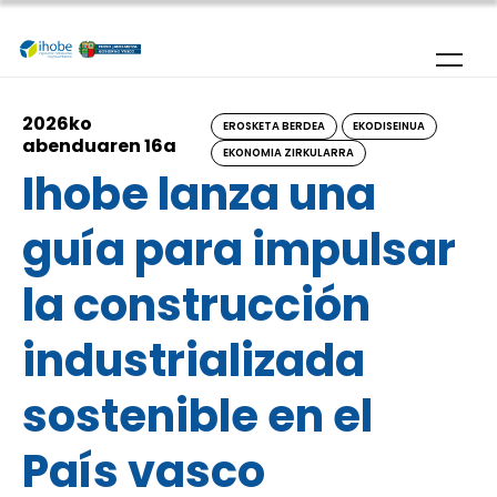
Skip to main content
2026ko
EROSKETA BERDEA
EKODISEINUA
abenduaren 16a
EKONOMIA ZIRKULARRA
Ihobe lanza una
guía para impulsar
la construcción
industrializada
sostenible en el
País vasco