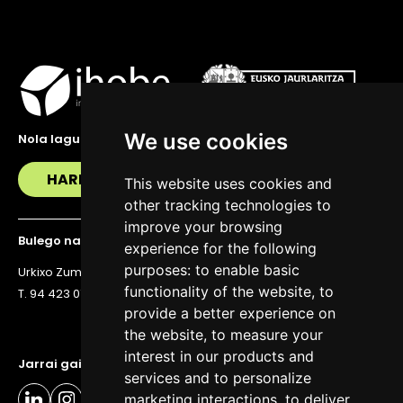
We use cookies
Nola lagundu zaitzakegu?
HARREMANETAN JARRI
This website uses cookies and
other tracking technologies to
improve your browsing
Bulego nagusia
experience for the following
purposes:
to enable basic
Urkixo Zumarkalea 36, 6. solairua, 48011 Bilbo
functionality of the website
,
to
T. 94 423 07 43
provide a better experience on
the website
,
to measure your
interest in our products and
Jarrai gaitzazu eguneratuta egoteko
services and to personalize
marketing interactions
,
to deliver