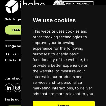
We use cookies
Nola lagundu zaitzakegu?
HARREMANETAN JARRI
This website uses cookies and
other tracking technologies to
improve your browsing
Bulego nagusia
experience for the following
purposes:
to enable basic
Urkixo Zumarkalea 36, 6. solairua, 48011 Bilbo
functionality of the website
,
to
T. 94 423 07 43
provide a better experience on
the website
,
to measure your
interest in our products and
Jarrai gaitzazu eguneratuta egoteko
services and to personalize
marketing interactions
,
to deliver
ads that are more relevant to you
.
Sartu gure buletinera
I agree