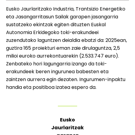
Eusko Jaurlaritzako Industria, Trantsizio Energetiko
eta Jasangarritasun Sailak garapen jasangarria
sustatzeko ekintzak egiten dituzten Euskal
Autonomia Erkidegoko toki-erakundeei
zuzendutako laguntzen deialdia ebatzi da: 2025ean,
guztira 165 proiekturi eman zaie dirulaguntza, 2,5
milioi euroko aurrekontuarekin (2.533.747 euro).
Zenbateko hori lagungarria izango da toki-
erakundeek beren ingurunea babesten eta
zaintzen aurrera egin dezaten. Ingurumen-inpaktu
handia eta positiboa izatea espero da.
Eusko
Jaurlaritzak