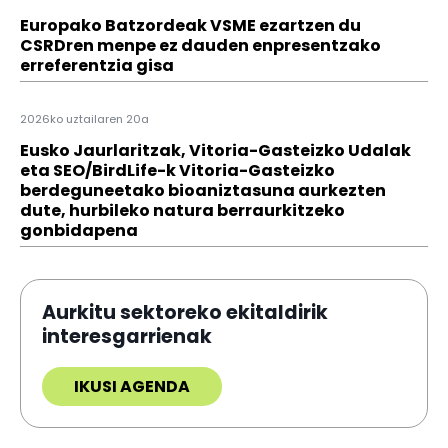
Europako Batzordeak VSME ezartzen du
CSRDren menpe ez dauden enpresentzako
erreferentzia gisa
2026ko uztailaren 20a
Eusko Jaurlaritzak, Vitoria-Gasteizko Udalak
eta SEO/BirdLife-k Vitoria-Gasteizko
berdeguneetako bioaniztasuna aurkezten
dute, hurbileko natura berraurkitzeko
gonbidapena
Aurkitu sektoreko ekitaldirik
interesgarrienak
IKUSI AGENDA