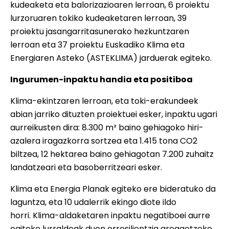
kudeaketa eta balorizazioaren lerroan, 6 proiektu
lurzoruaren tokiko kudeaketaren lerroan, 39
proiektu jasangarritasunerako hezkuntzaren
lerroan eta 37 proiektu Euskadiko Klima eta
Energiaren Asteko (ASTEKLIMA) jarduerak egiteko.
Ingurumen-inpaktu handia eta positiboa
Klima-ekintzaren lerroan, eta toki-erakundeek
abian jarriko dituzten proiektuei esker, inpaktu ugari
aurreikusten dira: 8.300 m² baino gehiagoko hiri-
azalera iragazkorra sortzea eta 1.415 tona CO2
biltzea, 12 hektarea baino gehiagotan 7.200 zuhaitz
landatzeari eta basoberritzeari esker.
Klima eta Energia Planak egiteko ere bideratuko da
laguntza, eta 10 udalerrik ekingo diote ildo
horri. Klima-aldaketaren inpaktu negatiboei aurre
egiteko lurraldeak duen erresilientzia areagotzeko