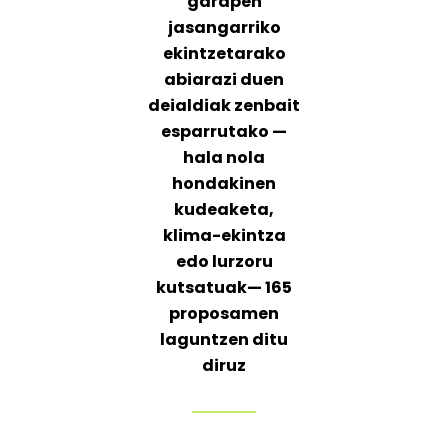
garapen
jasangarriko
ekintzetarako
abiarazi duen
deialdiak zenbait
esparrutako —
hala nola
hondakinen
kudeaketa,
klima-ekintza
edo lurzoru
kutsatuak— 165
proposamen
laguntzen ditu
diruz