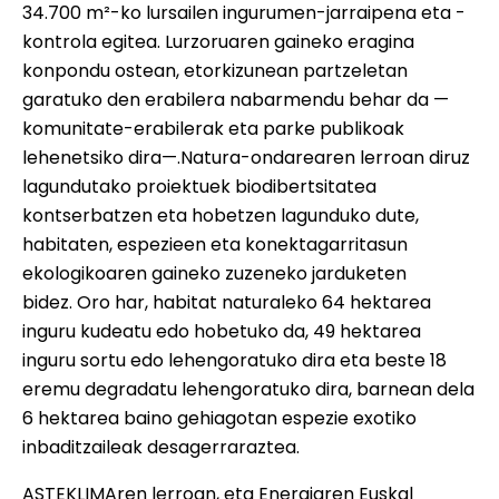
34.700 m²-ko lursailen ingurumen-jarraipena eta -
kontrola egitea. Lurzoruaren gaineko eragina
konpondu ostean, etorkizunean partzeletan
garatuko den erabilera nabarmendu behar da —
komunitate-erabilerak eta parke publikoak
lehenetsiko dira—.Natura-ondarearen lerroan diruz
lagundutako proiektuek biodibertsitatea
kontserbatzen eta hobetzen lagunduko dute,
habitaten, espezieen eta konektagarritasun
ekologikoaren gaineko zuzeneko jarduketen
bidez. Oro har, habitat naturaleko 64 hektarea
inguru kudeatu edo hobetuko da, 49 hektarea
inguru sortu edo lehengoratuko dira eta beste 18
eremu degradatu lehengoratuko dira, barnean dela
6 hektarea baino gehiagotan espezie exotiko
inbaditzaileak desagerraraztea.
ASTEKLIMAren lerroan, eta Energiaren Euskal