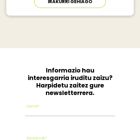
IRAKURRI GEHIAGO
Informazio hau
interesgarria iruditu zaizu?
Harpidetu zaitez gure
newsletterrera.
Izena*
Abizenak*