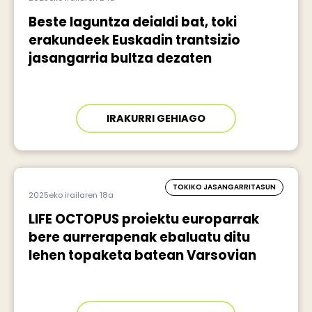
Beste laguntza deialdi bat, toki
erakundeek Euskadin trantsizio
jasangarria bultza dezaten
IRAKURRI GEHIAGO
TOKIKO JASANGARRITASUN
2025eko irailaren 18a
LIFE OCTOPUS proiektu europarrak
bere aurrerapenak ebaluatu ditu
lehen topaketa batean Varsovian