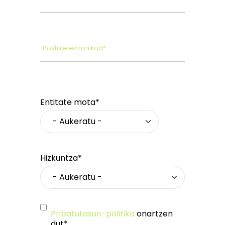
Posta elektronikoa*
Entitate mota*
Hizkuntza*
Pribatutasun-politika
onartzen
dut*