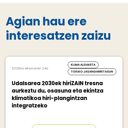
Agian hau ere
interesatzen zaizu
KLIMA ALDAKETA
2026ko ekainaren 24a
TOKIKO JASANGARRITASUN
Udalsarea 2030ek hiriZAIN tresna
aurkeztu du, osasuna eta ekintza
klimatikoa hiri-plangintzan
integratzeko