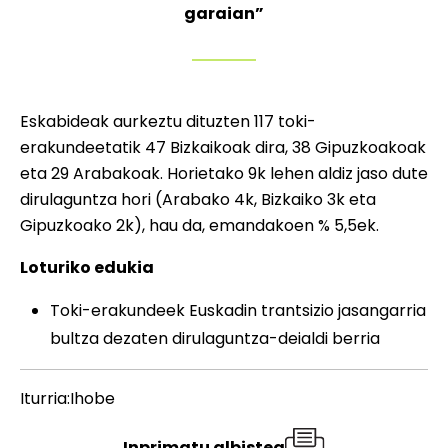
garaian”
Eskabideak aurkeztu dituzten 117 toki-
erakundeetatik 47 Bizkaikoak dira, 38 Gipuzkoakoak
eta 29 Arabakoak. Horietako 9k lehen aldiz jaso dute
dirulaguntza hori (Arabako 4k, Bizkaiko 3k eta
Gipuzkoako 2k), hau da, emandakoen % 5,5ek.
Loturiko edukia
Toki-erakundeek Euskadin trantsizio jasangarria
bultza dezaten dirulaguntza-deialdi berria
Iturria:Ihobe
Inprimatu albistea