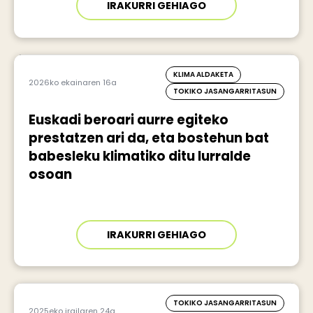
IRAKURRI GEHIAGO
KLIMA ALDAKETA
2026ko ekainaren 16a
TOKIKO JASANGARRITASUN
Euskadi beroari aurre egiteko
prestatzen ari da, eta bostehun bat
babesleku klimatiko ditu lurralde
osoan
IRAKURRI GEHIAGO
TOKIKO JASANGARRITASUN
2025eko irailaren 24a