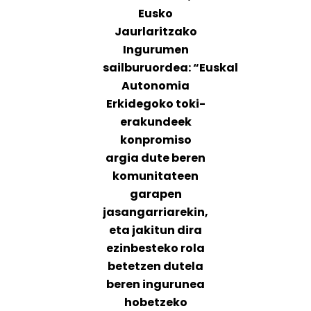
Eusko
Jaurlaritzako
Ingurumen
sailburuordea: “Euskal
Autonomia
Erkidegoko toki-
erakundeek
konpromiso
argia dute beren
komunitateen
garapen
jasangarriarekin,
eta jakitun dira
ezinbesteko rola
betetzen dutela
beren ingurunea
hobetzeko