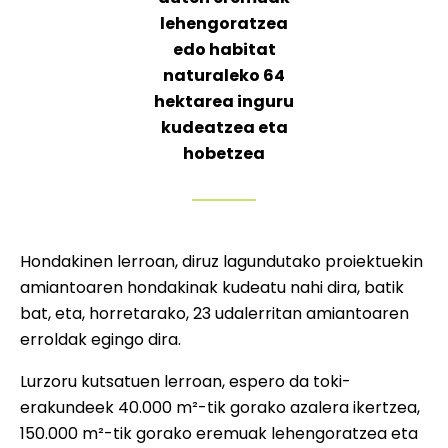
lehengoratzea
edo habitat
naturaleko 64
hektarea inguru
kudeatzea eta
hobetzea
Hondakinen lerroan, diruz lagundutako proiektuekin
amiantoaren hondakinak kudeatu nahi dira, batik
bat, eta, horretarako, 23 udalerritan amiantoaren
erroldak egingo dira.
Lurzoru kutsatuen lerroan, espero da toki-
erakundeek 40.000 m²-tik gorako azalera ikertzea,
150.000 m²-tik gorako eremuak lehengoratzea eta