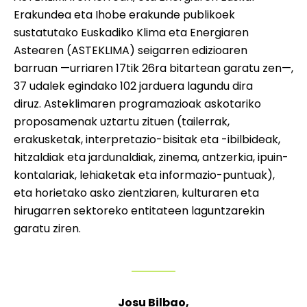
Erakundea eta Ihobe erakunde publikoek
sustatutako Euskadiko Klima eta Energiaren
Astearen (ASTEKLIMA) seigarren edizioaren
barruan —urriaren 17tik 26ra bitartean garatu zen—,
37 udalek egindako 102 jarduera lagundu dira
diruz. Asteklimaren programazioak askotariko
proposamenak uztartu zituen (tailerrak,
erakusketak, interpretazio-bisitak eta -ibilbideak,
hitzaldiak eta jardunaldiak, zinema, antzerkia, ipuin-
kontalariak, lehiaketak eta informazio-puntuak),
eta horietako asko zientziaren, kulturaren eta
hirugarren sektoreko entitateen laguntzarekin
garatu ziren.
Josu Bilbao,