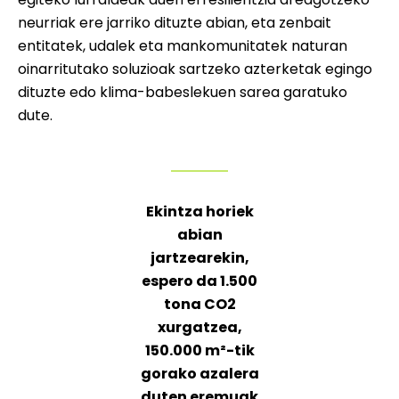
neurriak ere jarriko dituzte abian, eta zenbait
entitatek, udalek eta mankomunitatek naturan
oinarritutako soluzioak sartzeko azterketak egingo
dituzte edo klima-babeslekuen sarea garatuko
dute.
Ekintza horiek
abian
jartzearekin,
espero da 1.500
tona CO2
xurgatzea,
150.000 m²-tik
gorako azalera
duten eremuak