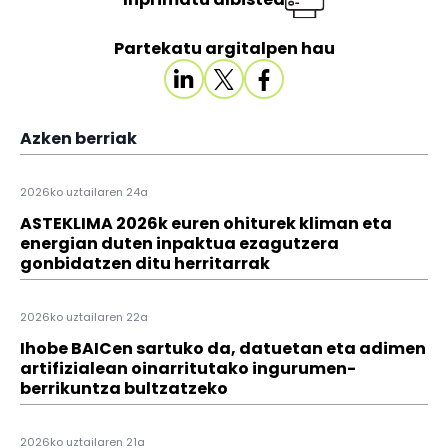
Partekatu argitalpen hau
Azken berriak
2026ko uztailaren 24a
ASTEKLIMA 2026k euren ohiturek kliman eta
energian duten inpaktua ezagutzera
gonbidatzen ditu herritarrak
2026ko uztailaren 22a
Ihobe BAICen sartuko da, datuetan eta adimen
artifizialean oinarritutako ingurumen-
berrikuntza bultzatzeko
2026ko uztailaren 21a