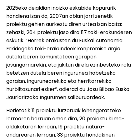
2025eko deialdian inoizko eskabide kopururik
handiena izan da, 2007an abian jarri zenetik
proiektu gehien aurkeztu diren urtea izan baita:
zehazki, 264 proiektu jaso dira 117 toki-erakunderen
eskutik. “Horrek erakusten du Euskal Autonomia
Erkidegoko toki-erakundeek konpromiso argia
dutela beren komunitateen garapen
jasangarriarekin, eta jakitun direla ezinbesteko rola
betetzen dutela beren ingurunea hobetzeko
garaian, ingurunearekiko eta herritarrekiko
hurbiltasunari esker”, adierazi du Josu Bilbao Eusko
Jaurlaritzako Ingurumen sailburuordeak.
Horietatik 11 proiektu lurzoruak lehengoratzeko
lerroaren barruan eman dira, 20 proiektu klima-
aldaketaren lerroan, 19 proiektu natura-
ondarearen lerroan, 33 proiektu hondakinen