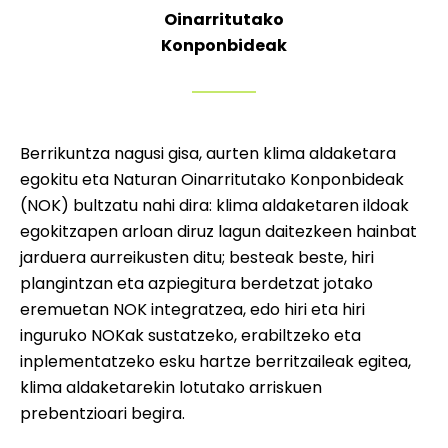
Oinarritutako
Konponbideak
Berrikuntza nagusi gisa, aurten klima aldaketara
egokitu eta Naturan Oinarritutako Konponbideak
(NOK) bultzatu nahi dira: klima aldaketaren ildoak
egokitzapen arloan diruz lagun daitezkeen hainbat
jarduera aurreikusten ditu; besteak beste, hiri
plangintzan eta azpiegitura berdetzat jotako
eremuetan NOK integratzea, edo hiri eta hiri
inguruko NOKak sustatzeko, erabiltzeko eta
inplementatzeko esku hartze berritzaileak egitea,
klima aldaketarekin lotutako arriskuen
prebentzioari begira.