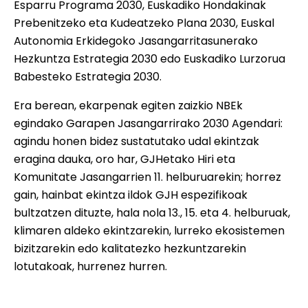
Esparru Programa 2030, Euskadiko Hondakinak
Prebenitzeko eta Kudeatzeko Plana 2030, Euskal
Autonomia Erkidegoko Jasangarritasunerako
Hezkuntza Estrategia 2030 edo Euskadiko Lurzorua
Babesteko Estrategia 2030.
Era berean, ekarpenak egiten zaizkio NBEk
egindako Garapen Jasangarrirako 2030 Agendari:
agindu honen bidez sustatutako udal ekintzak
eragina dauka, oro har, GJHetako Hiri eta
Komunitate Jasangarrien 11. helburuarekin; horrez
gain, hainbat ekintza ildok GJH espezifikoak
bultzatzen dituzte, hala nola 13., 15. eta 4. helburuak,
klimaren aldeko ekintzarekin, lurreko ekosistemen
bizitzarekin edo kalitatezko hezkuntzarekin
lotutakoak, hurrenez hurren.