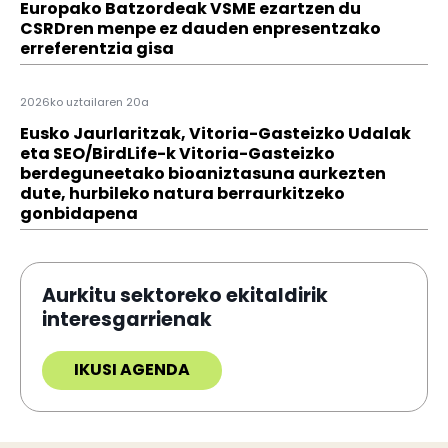
Europako Batzordeak VSME ezartzen du
CSRDren menpe ez dauden enpresentzako
erreferentzia gisa
2026ko uztailaren 20a
Eusko Jaurlaritzak, Vitoria-Gasteizko Udalak
eta SEO/BirdLife-k Vitoria-Gasteizko
berdeguneetako bioaniztasuna aurkezten
dute, hurbileko natura berraurkitzeko
gonbidapena
Aurkitu sektoreko ekitaldirik
interesgarrienak
IKUSI AGENDA