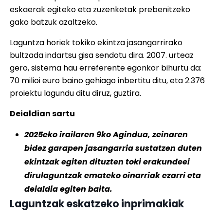
eskaerak egiteko eta zuzenketak prebenitzeko
gako batzuk azaltzeko.
Laguntza horiek tokiko ekintza jasangarrirako
bultzada indartsu gisa sendotu dira. 2007. urteaz
gero, sistema hau erreferente egonkor bihurtu da:
70 milioi euro baino gehiago inbertitu ditu, eta 2.376
proiektu lagundu ditu diruz, guztira.
Deialdian sartu
2025eko irailaren 9ko Agindua, zeinaren
bidez garapen jasangarria sustatzen duten
ekintzak egiten dituzten toki erakundeei
dirulaguntzak emateko oinarriak ezarri eta
deialdia egiten baita.
Laguntzak eskatzeko inprimakiak