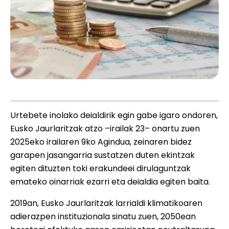
Urtebete inolako deialdirik egin gabe igaro ondoren,
Eusko Jaurlaritzak atzo –irailak 23– onartu zuen
2025eko irailaren 9ko Agindua, zeinaren bidez
garapen jasangarria sustatzen duten ekintzak
egiten dituzten toki erakundeei dirulaguntzak
emateko oinarriak ezarri eta deialdia egiten baita.
2019an, Eusko Jaurlaritzak larrialdi klimatikoaren
adierazpen instituzionala sinatu zuen, 2050ean