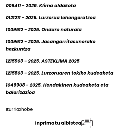
009411 - 2025. Klima aldaketa
0121211 - 2025. Lurzorua lehengoratzea
1009512 - 2025. Ondare naturala
1009612 - 2025. Jasangarritasunerako
hezkuntza
1215903 - 2025. ASTEKLIMA 2025
1215803 - 2025. Lurzoruaren tokiko kudeaketa
1046908 - 2025. Hondakinen kudeaketa eta
balorizazioa
Iturria:Ihobe
Inprimatu albistea