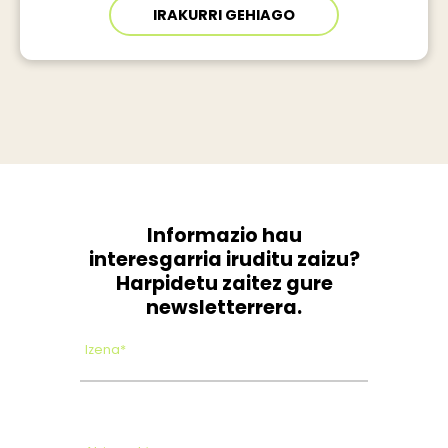
IRAKURRI GEHIAGO
Informazio hau
interesgarria iruditu zaizu?
Harpidetu zaitez gure
newsletterrera.
Izena*