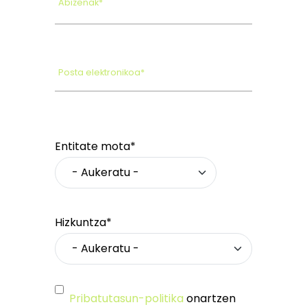
Abizenak*
Posta elektronikoa*
Entitate mota*
Hizkuntza*
Pribatutasun-politika
onartzen