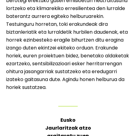
berotegi efektuko gasen emisioetan neutraltasuna
lortzeko eta klimarekiko erresilientea den lurralde
baterantz aurrera egiteko helburuarekin.
Testuinguru horretan, toki erakundeak dira
biztanleriatik eta lurraldetik hurbilen daudenak, eta
horrek ezinbesteko eragile bihurtzen ditu eragina
izango duten ekintzei ekiteko orduan. Erakunde
horiek, euren proiektuen bidez, benetako aldaketak
ezartzeko, sentsibilizazioari esker herritarrengan
ohitura jasangarriak sustatzeko eta eredugarri
izateko gaitasuna dute. Agindu honen helburua da
horiek sustatzea.
Eusko
Jaurlaritzak atzo
argitaratu zuen