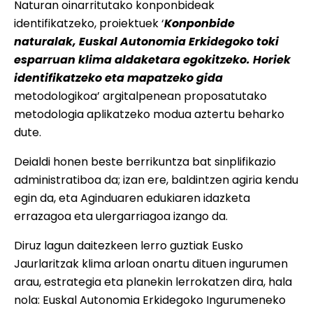
Naturan oinarritutako konponbideak
identifikatzeko, proiektuek
‘
Konponbide
naturalak, Euskal Autonomia Erkidegoko toki
esparruan klima aldaketara egokitzeko. Horiek
identifikatzeko eta mapatzeko gida
metodologikoa’
argitalpenean proposatutako
metodologia aplikatzeko modua aztertu beharko
dute.
Deialdi honen beste berrikuntza bat sinplifikazio
administratiboa da; izan ere, baldintzen agiria kendu
egin da, eta Aginduaren edukiaren idazketa
errazagoa eta ulergarriagoa izango da.
Diruz lagun daitezkeen lerro guztiak Eusko
Jaurlaritzak klima arloan onartu dituen ingurumen
arau, estrategia eta planekin lerrokatzen dira, hala
nola: Euskal Autonomia Erkidegoko Ingurumeneko