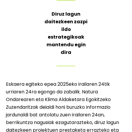
Diruz lagun
daitezkeen zazpi
ildo
estrategikoak
mantendu egin
dira
Eskaera egiteko epea 2025eko irailaren 24tik
urriaren 24ra egongo da zabalik. Natura
Ondarearen eta Klima Aldaketara Egokitzeko
Zuzendaritzak deialdi honi buruzko informazio
jardunaldi bat antolatu zuen irailaren 24an,
berrikuntza nagusiak ezagutarazteko, diruz lagun
daitezkeen proiektuen prestaketa errazteko eta