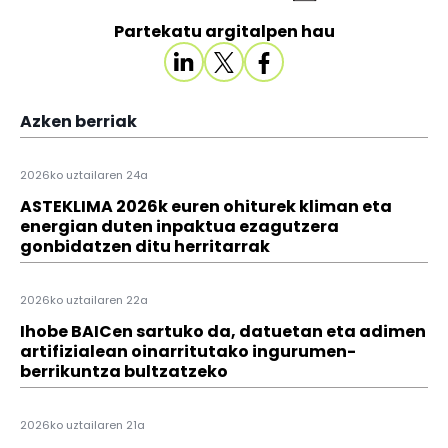
Partekatu argitalpen hau
Azken berriak
2026ko uztailaren 24a
ASTEKLIMA 2026k euren ohiturek kliman eta
energian duten inpaktua ezagutzera
gonbidatzen ditu herritarrak
2026ko uztailaren 22a
Ihobe BAICen sartuko da, datuetan eta adimen
artifizialean oinarritutako ingurumen-
berrikuntza bultzatzeko
2026ko uztailaren 21a