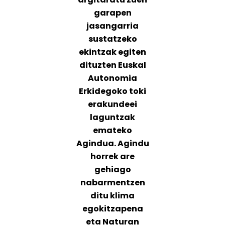
garapen
jasangarria
sustatzeko
ekintzak egiten
dituzten Euskal
Autonomia
Erkidegoko toki
erakundeei
laguntzak
emateko
Agindua. Agindu
horrek are
gehiago
nabarmentzen
ditu klima
egokitzapena
eta Naturan