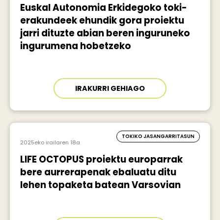
Euskal Autonomia Erkidegoko toki-
erakundeek ehundik gora proiektu
jarri dituzte abian beren inguruneko
ingurumena hobetzeko
IRAKURRI GEHIAGO
TOKIKO JASANGARRITASUN
2025eko irailaren 18a
LIFE OCTOPUS proiektu europarrak
bere aurrerapenak ebaluatu ditu
lehen topaketa batean Varsovian