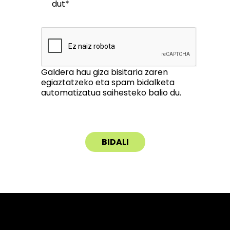
dut*
Galdera hau giza bisitaria zaren
egiaztatzeko eta spam bidalketa
automatizatua saihesteko balio du.