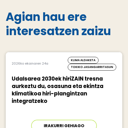
Agian hau ere
interesatzen zaizu
KLIMA ALDAKETA
2026ko ekainaren 24a
TOKIKO JASANGARRITASUN
Udalsarea 2030ek hiriZAIN tresna
aurkeztu du, osasuna eta ekintza
klimatikoa hiri-plangintzan
integratzeko
IRAKURRI GEHIAGO