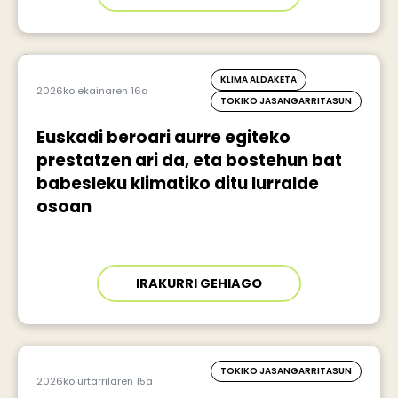
KLIMA ALDAKETA
2026ko ekainaren 16a
TOKIKO JASANGARRITASUN
Euskadi beroari aurre egiteko
prestatzen ari da, eta bostehun bat
babesleku klimatiko ditu lurralde
osoan
IRAKURRI GEHIAGO
TOKIKO JASANGARRITASUN
2026ko urtarrilaren 15a