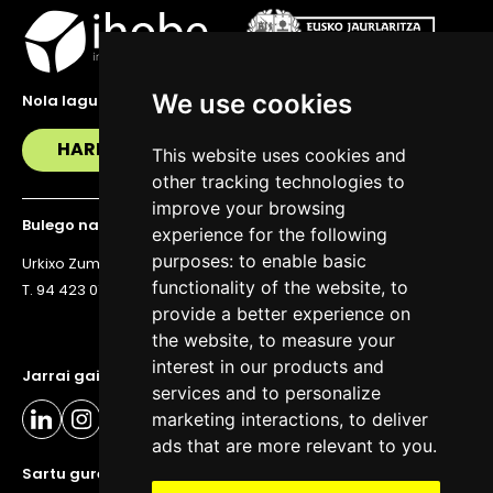
We use cookies
Nola lagundu zaitzakegu?
HARREMANETAN JARRI
This website uses cookies and
other tracking technologies to
improve your browsing
Bulego nagusia
experience for the following
purposes:
to enable basic
Urkixo Zumarkalea 36, 6. solairua, 48011 Bilbo
functionality of the website
,
to
T. 94 423 07 43
provide a better experience on
the website
,
to measure your
interest in our products and
Jarrai gaitzazu eguneratuta egoteko
services and to personalize
marketing interactions
,
to deliver
ads that are more relevant to you
.
Sartu gure buletinera