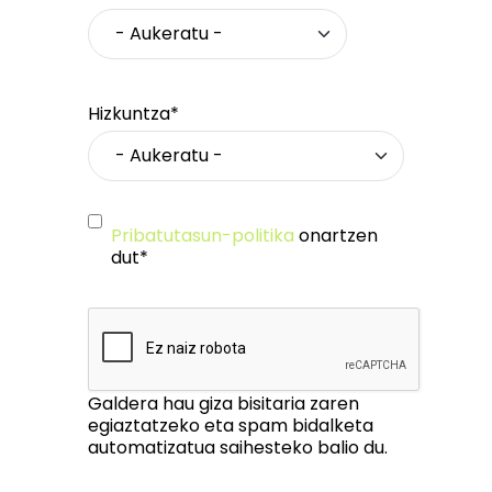
Hizkuntza*
Pribatutasun-politika
onartzen
dut*
Galdera hau giza bisitaria zaren
egiaztatzeko eta spam bidalketa
automatizatua saihesteko balio du.