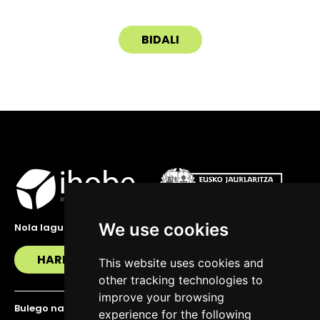
We use cookies
Nola lagundu zaitzakegu?
HARREMANETAN JARRI
This website uses cookies and
other tracking technologies to
improve your browsing
Bulego nagusia
experience for the following