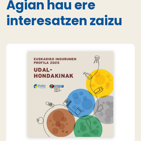
Agian hau ere
interesatzen zaizu