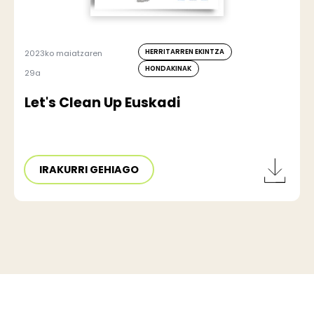
HERRITARREN EKINTZA
2023ko maiatzaren
HONDAKINAK
29a
Let's Clean Up Euskadi
IRAKURRI GEHIAGO