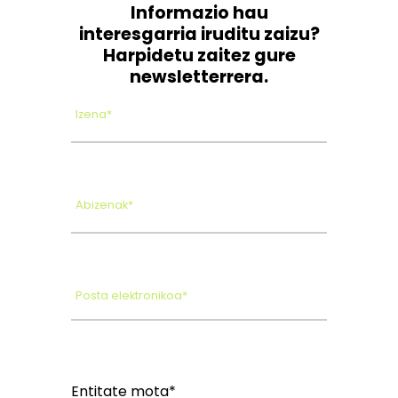
Informazio hau
interesgarria iruditu zaizu?
Harpidetu zaitez gure
newsletterrera.
Izena*
Abizenak*
Posta elektronikoa*
Entitate mota*