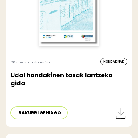
HONDAKINAK
2025eko uztailaren 3a
Udal hondakinen tasak lantzeko
gida
IRAKURRI GEHIAGO