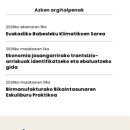
Azken argitalpenak
2026ko ekainaren 18a
Euskadiko Babesleku Klimatikoen Sarea
2026ko maiatzaren 14a
Ekonomia jasangarrirako trantsizio-
arriskuak identifikatzeko eta ebaluatzeko
gida
2026ko maiatzaren 08a
Birmanufakturako Bikaintasunaren
Eskuliburu Praktikoa