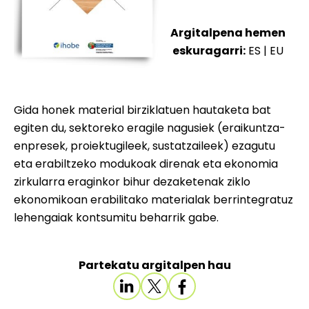
Argitalpena hemen
eskuragarri:
ES
|
EU
Gida honek material birziklatuen hautaketa bat
egiten du, sektoreko eragile nagusiek (eraikuntza-
enpresek, proiektugileek, sustatzaileek) ezagutu
eta erabiltzeko modukoak direnak eta ekonomia
zirkularra eraginkor bihur dezaketenak ziklo
ekonomikoan erabilitako materialak berrintegratuz
lehengaiak kontsumitu beharrik gabe.
Partekatu argitalpen hau