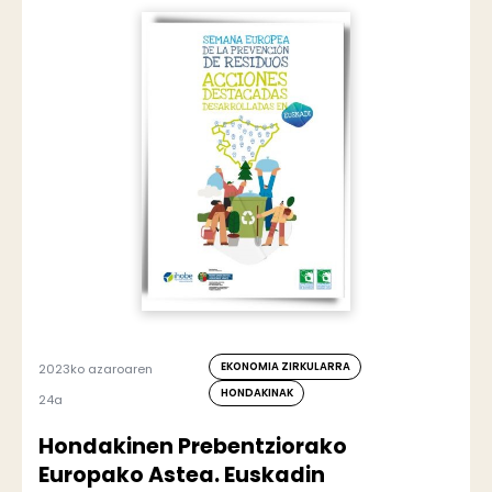
EKONOMIA ZIRKULARRA
2023ko azaroaren
HONDAKINAK
24a
Hondakinen Prebentziorako
Europako Astea. Euskadin