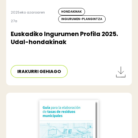
HONDAKINAK
2025eko azaroaren
INGURUMEN-PLANGINTZA
27a
Euskadiko Ingurumen Profila 2025.
Udal-hondakinak
IRAKURRI GEHIAGO