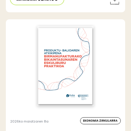
EKONOMIA ZIRKULARRA
2026ko maiatzaren 8a