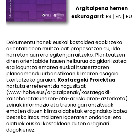
Argitalpena hemen
eskuragarri:
ES
|
EN
|
EU
Dokumentu honek euskal kostaldea egokitzeko
orientabideen multzo bat proposatzen du, ildo
horretan aurrera egiten jarraitzeko. Planteatzen
diren orientabide hauen helburua da gidari izatea
eta laguntza ematea euskal itsasertzaren
planeamendu urbanistikoan klimaren osagaia
txertatzeko garaian,
Kostaegoki Proiektua
hartuta erreferentzia nagusitzat
(
www.ihobe.eus/argitalpenak/kostaegokii-
kalteberatasunaren-eta-arriskuaren-azterketa
)
zeinak informazio eta tresna garrantzitsuak
ematen dituen klima aldaketak eragindako batez
besteko itsas mailaren igoeraren ondorioei eta
olatuek euskal kostaldean duten eraginari
dagokienez.