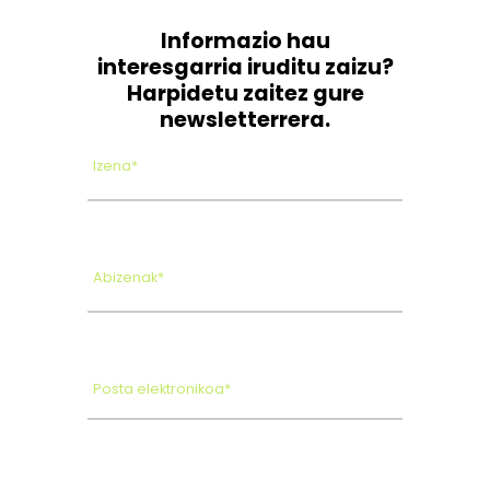
Informazio hau
interesgarria iruditu zaizu?
Harpidetu zaitez gure
newsletterrera.
Izena*
Abizenak*
Posta elektronikoa*