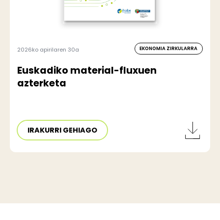
EKONOMIA ZIRKULARRA
2026ko apirilaren 30a
Euskadiko material-fluxuen
azterketa
IRAKURRI GEHIAGO