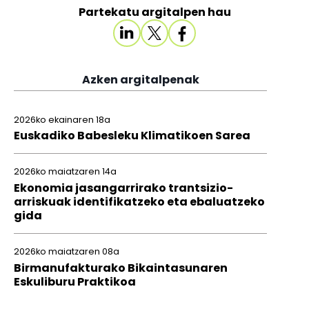
Partekatu argitalpen hau
Azken argitalpenak
2026ko ekainaren 18a
Euskadiko Babesleku Klimatikoen Sarea
2026ko maiatzaren 14a
Ekonomia jasangarrirako trantsizio-
arriskuak identifikatzeko eta ebaluatzeko
gida
2026ko maiatzaren 08a
Birmanufakturako Bikaintasunaren
Eskuliburu Praktikoa