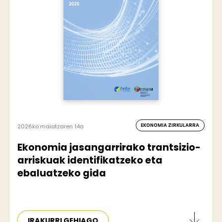
EKONOMIA ZIRKULARRA
2026ko maiatzaren 14a
Ekonomia jasangarrirako trantsizio-
arriskuak identifikatzeko eta
ebaluatzeko gida
IRAKURRI GEHIAGO