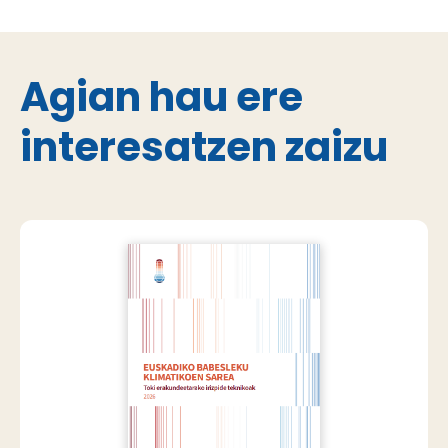
Agian hau ere
interesatzen zaizu