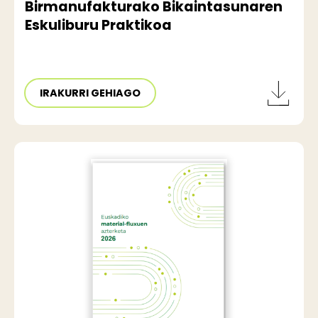
Birmanufakturako Bikaintasunaren
Eskuliburu Praktikoa
IRAKURRI GEHIAGO