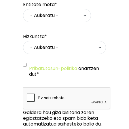
Entitate mota*
Hizkuntza*
Pribatutasun-politika
onartzen
dut*
Galdera hau giza bisitaria zaren
egiaztatzeko eta spam bidalketa
automatizatua saihesteko balio du.