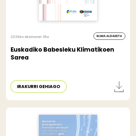
KLIMA ALDAKETA
2026ko ekainaren 18a
Euskadiko Babesleku Klimatikoen
Sarea
IRAKURRI GEHIAGO