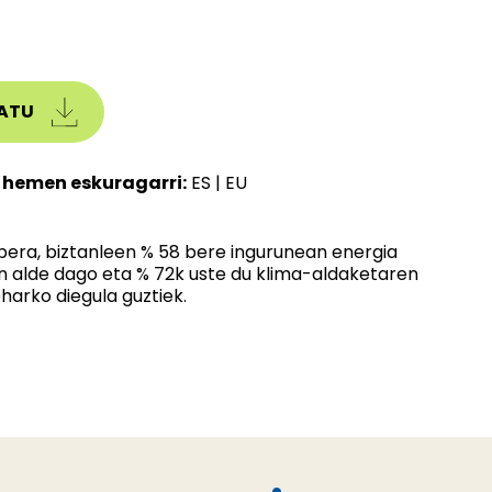
ATU
 hemen eskuragarri:
ES
|
EU
era, biztanleen % 58 bere ingurunean energia
en alde dago eta % 72k uste du klima-aldaketaren
harko diegula guztiek.