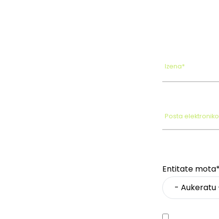
Izena*
Posta elektronik
Entitate mota