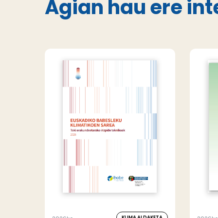
Agian hau ere int
KLIMA ALDAKETA