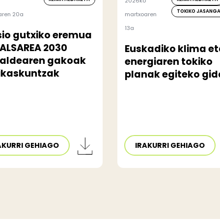
2026ko
TOKIKO JASANG
aren 20a
martxoaren
13a
sio gutxiko eremua
DALSAREA 2030
Euskadiko klima e
taldearen gakoak
energiaren tokiko
 ikaskuntzak
planak egiteko gid
AKURRI GEHIAGO
IRAKURRI GEHIAGO