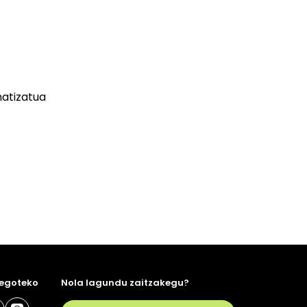
matizatua
 egoteko
Nola lagundu zaitzakegu?