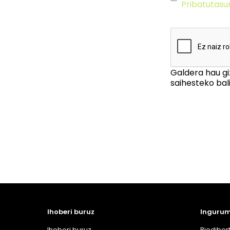
Pribatutasu
Galdera hau gi
saihesteko bali
Ihoberi buruz
Ingurum
Ihoberi buruz
Biodibert