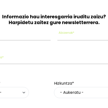
Informazio hau interesgarria iruditu zaizu?
Harpidetu zaitez gure newsletterrera.
Abizenak*
oa*
*
Hizkuntza*