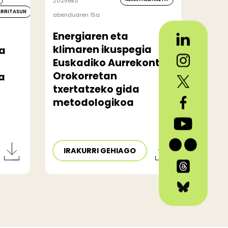
2025eko
ARRITASUN
abenduaren 15a
Energiaren eta
klimaren ikuspegia
ta
Euskadiko Aurrekontu
Orokorretan
a
txertatzeko gida
metodologikoa
IRAKURRI GEHIAGO