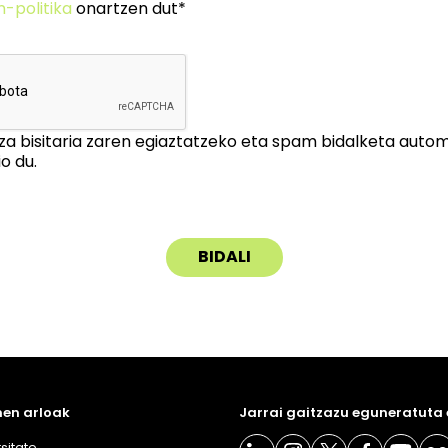
n-politika
onartzen dut*
za bisitaria zaren egiaztatzeko eta spam bidalketa auto
o du.
en arloak
Jarrai gaitzazu eguneratuta
sitate