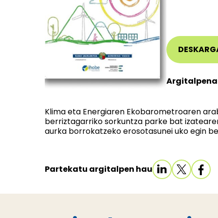
DESKARG
Argitalpena
Klima eta Energiaren Ekobarometroaren arab
berriztagarriko sorkuntza parke bat izatear
aurka borrokatzeko erosotasunei uko egin be
Partekatu argitalpen hau