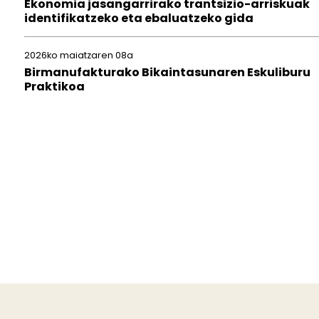
Ekonomia jasangarrirako trantsizio-arriskuak
identifikatzeko eta ebaluatzeko gida
2026ko maiatzaren 08a
Birmanufakturako Bikaintasunaren Eskuliburu
Praktikoa