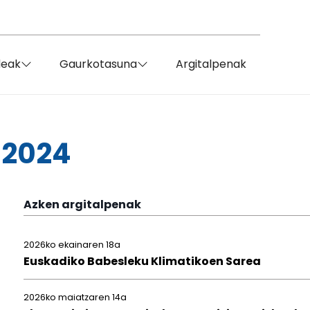
deak
Gaurkotasuna
Argitalpenak
 2024
Azken argitalpenak
2026ko ekainaren 18a
Euskadiko Babesleku Klimatikoen Sarea
2026ko maiatzaren 14a