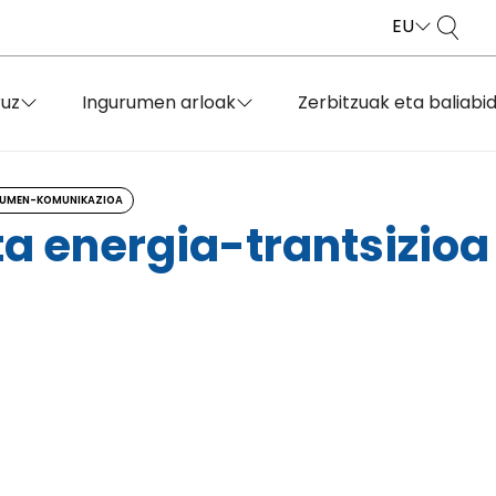
EU
ruz
Ingurumen arloak
Zerbitzuak eta baliabi
UMEN-KOMUNIKAZIOA
ta energia-trantsizioa