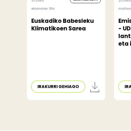
2026ko
2026ko
ekainaren 18a
martxo
Euskadiko Babesleku
Emi
Klimatikoen Sarea
- U
lan
eta
IRAKURRI GEHIAGO
IR