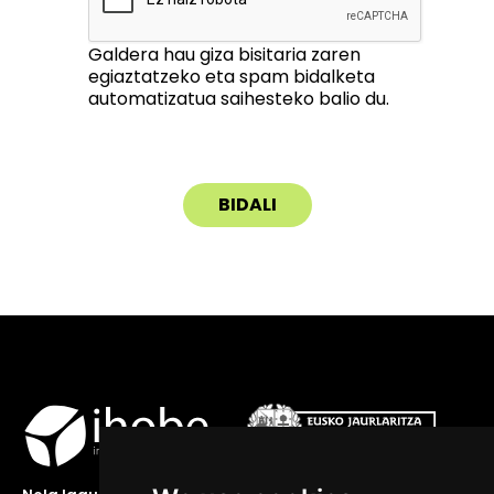
Galdera hau giza bisitaria zaren
egiaztatzeko eta spam bidalketa
automatizatua saihesteko balio du.