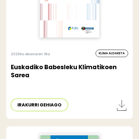
KLIMA ALDAKETA
2026ko ekainaren 18a
Euskadiko Babesleku Klimatikoen
Sarea
IRAKURRI GEHIAGO