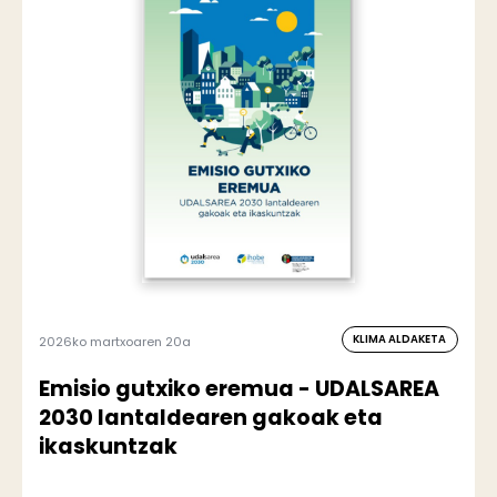
KLIMA ALDAKETA
2026ko martxoaren 20a
Emisio gutxiko eremua - UDALSAREA
2030 lantaldearen gakoak eta
ikaskuntzak