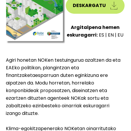
DESKARGATU
Argitalpena hemen
eskuragarri:
ES
|
EN
|
EU
Agiri honetan NOKen testuingurua azaltzen da eta
EAEko politikan, plangintzan eta
finantzaketaesparruan duten eginkizuna ere
aipatzen da. Modu horretan, horrelako
konponbideak proposatzen, diseinatzen eta
ezartzen dituzten agenteek NOKak sortu eta
zabaltzeko ezinbesteko oinarriak eskuragarri
izango dituzte.
Klima-egokitzapenerako NOKetan oinarritutako