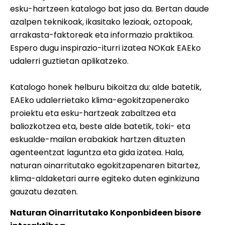
esku-hartzeen katalogo bat jaso da. Bertan daude
azalpen teknikoak, ikasitako lezioak, oztopoak,
arrakasta-faktoreak eta informazio praktikoa.
Espero dugu inspirazio-iturri izatea NOKak EAEko
udalerri guztietan aplikatzeko.
Katalogo honek helburu bikoitza du: alde batetik,
EAEko udalerrietako klima-egokitzapenerako
proiektu eta esku-hartzeak zabaltzea eta
baliozkotzea eta, beste alde batetik, toki- eta
eskualde-mailan erabakiak hartzen dituzten
agenteentzat laguntza eta gida izatea. Hala,
naturan oinarritutako egokitzapenaren bitartez,
klima-aldaketari aurre egiteko duten eginkizuna
gauzatu dezaten.
Naturan Oinarritutako Konponbideen bisore