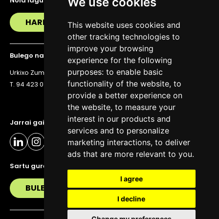
We use cookies
Nola lagundu zaitzakegu?
HARREMANETAN JARRI
This website uses cookies and
other tracking technologies to
improve your browsing
Bulego nagusia
experience for the following
purposes:
to enable basic
Urkixo Zumarkalea 36, 6. solairua, 48011 Bilbo
functionality of the website
,
to
T. 94 423 07 43
provide a better experience on
the website
,
to measure your
interest in our products and
Jarrai gaitzazu eguneratuta egoteko
services and to personalize
marketing interactions
,
to deliver
ads that are more relevant to you
.
Sartu gure buletinera
I agree
BULETIN
I decline
Change my preferences