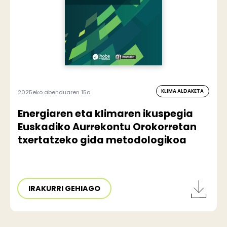
KLIMA ALDAKETA
2025eko abenduaren 15a
Energiaren eta klimaren ikuspegia
Euskadiko Aurrekontu Orokorretan
txertatzeko gida metodologikoa
IRAKURRI GEHIAGO