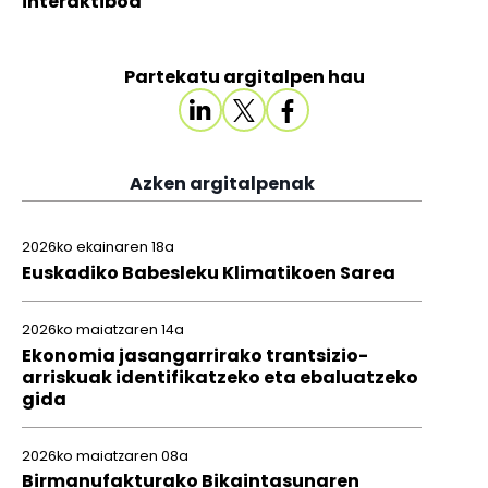
interaktiboa
Partekatu argitalpen hau
Azken argitalpenak
2026ko ekainaren 18a
Euskadiko Babesleku Klimatikoen Sarea
2026ko maiatzaren 14a
Ekonomia jasangarrirako trantsizio-
arriskuak identifikatzeko eta ebaluatzeko
gida
2026ko maiatzaren 08a
Birmanufakturako Bikaintasunaren