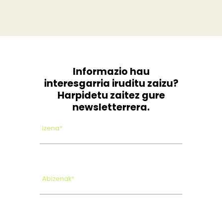
Informazio hau
interesgarria iruditu zaizu?
Harpidetu zaitez gure
newsletterrera.
Izena*
Abizenak*