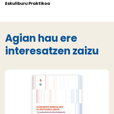
Eskuliburu Praktikoa
Agian hau ere
interesatzen zaizu