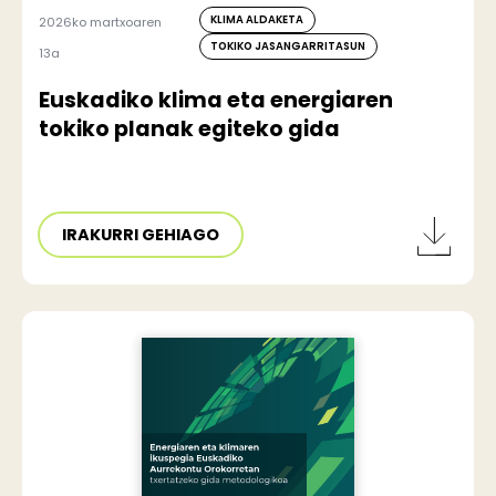
KLIMA ALDAKETA
2026ko martxoaren
TOKIKO JASANGARRITASUN
13a
Euskadiko klima eta energiaren
tokiko planak egiteko gida
IRAKURRI GEHIAGO