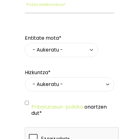
Posta elektronikoa*
Entitate mota*
Hizkuntza*
Pribatutasun-politika
onartzen
dut*