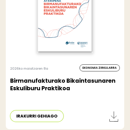
EKONOMIA ZIRKULARRA
2026ko maiatzaren 8a
Birmanufakturako Bikaintasunaren
Eskuliburu Praktikoa
IRAKURRI GEHIAGO