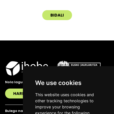
We use cookies
Nola lagundu zaitzakegu?
HARREMANETAN JARRI
This website uses cookies and
other tracking technologies to
improve your browsing
Bulego nagusia
experience for the following