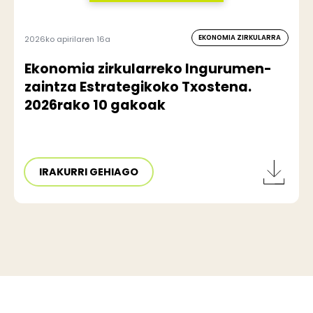
EKONOMIA ZIRKULARRA
2026ko apirilaren 16a
Ekonomia zirkularreko Ingurumen-
zaintza Estrategikoko Txostena.
2026rako 10 gakoak
IRAKURRI GEHIAGO