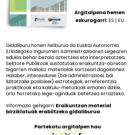
Argitalpena hemen
eskuragarri:
ES
|
EU
Gidaliburu honen helburua da Euskal Autonomia
Erkidegoko Ingurumen Administrazioaren Legearen
edukia behar bezala aztertzea eta interpretatzea,
Sektore Publikoak sustatutako eraikuntza-obretan
bigarren mailako materialak sartzeari dagokionez.
Halaber, interesdunei (bai administrazioei, bai
lizitatzaile posibleei) estrategiak, erreferentzia
praktikoak eta kalkulu-metodoak ematen dizkie,
arlo horretako lege-aginduak betetzea errazteko.
Informazio gehigarri:
Eraikuntzan material
birziklatuak erabiltzeko gidaliburua
Partekatu argitalpen hau