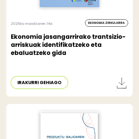
EKONOMIA ZIRKULARRA
2026ko maiatzaren 14a
Ekonomia jasangarrirako trantsizio-
arriskuak identifikatzeko eta
ebaluatzeko gida
IRAKURRI GEHIAGO