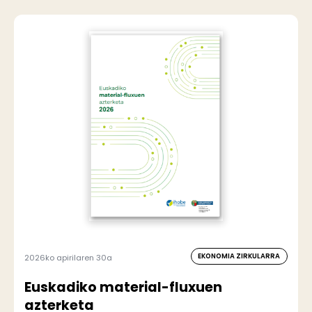
EKONOMIA ZIRKULARRA
2026ko apirilaren 30a
Euskadiko material-fluxuen
azterketa