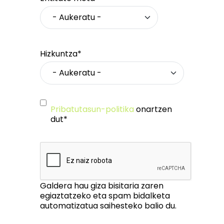
Hizkuntza*
Pribatutasun-politika
onartzen
dut*
Galdera hau giza bisitaria zaren
egiaztatzeko eta spam bidalketa
automatizatua saihesteko balio du.