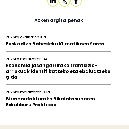
Azken argitalpenak
2026ko ekainaren 18a
Euskadiko Babesleku Klimatikoen Sarea
2026ko maiatzaren 14a
Ekonomia jasangarrirako trantsizio-
arriskuak identifikatzeko eta ebaluatzeko
gida
2026ko maiatzaren 08a
Birmanufakturako Bikaintasunaren
Eskuliburu Praktikoa