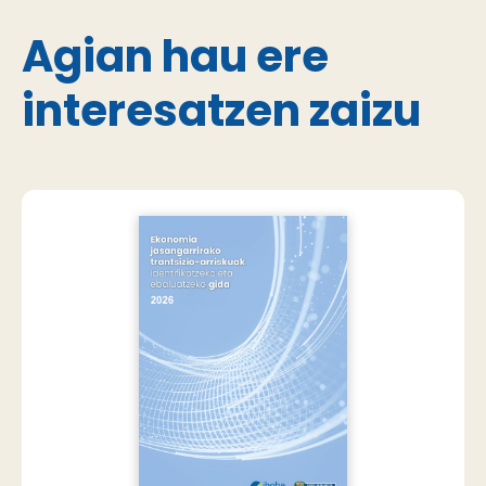
Agian hau ere
interesatzen zaizu