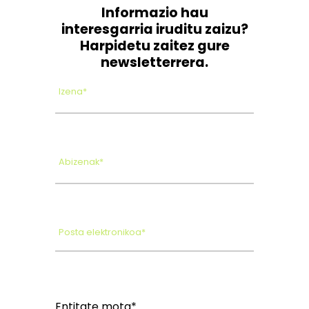
Informazio hau
interesgarria iruditu zaizu?
Harpidetu zaitez gure
newsletterrera.
Izena*
Abizenak*
Posta elektronikoa*
Entitate mota*