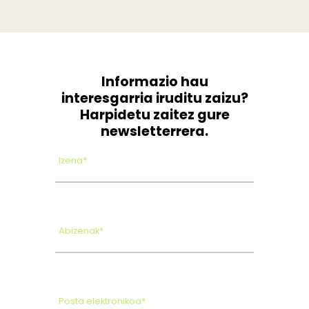
Informazio hau
interesgarria iruditu zaizu?
Harpidetu zaitez gure
newsletterrera.
Izena*
Abizenak*
Posta elektronikoa*