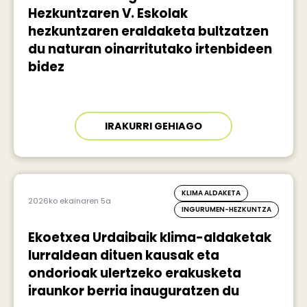
Hezkuntzaren V. Eskolak
hezkuntzaren eraldaketa bultzatzen
du naturan oinarritutako irtenbideen
bidez
IRAKURRI GEHIAGO
KLIMA ALDAKETA
2026ko ekainaren 5a
INGURUMEN-HEZKUNTZA
Ekoetxea Urdaibaik klima-aldaketak
lurraldean dituen kausak eta
ondorioak ulertzeko erakusketa
iraunkor berria inauguratzen du