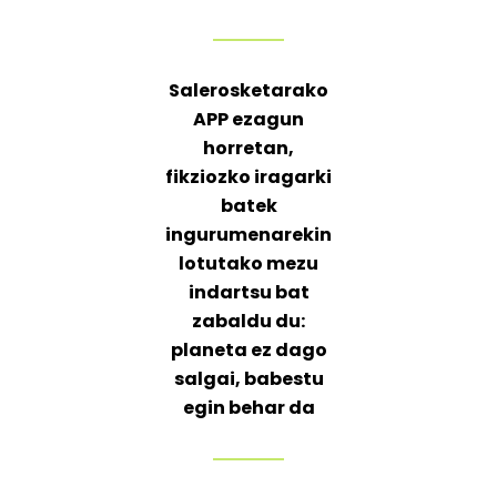
Salerosketarako
APP ezagun
horretan,
fikziozko iragarki
batek
ingurumenarekin
lotutako mezu
indartsu bat
zabaldu du:
planeta ez dago
salgai, babestu
egin behar da