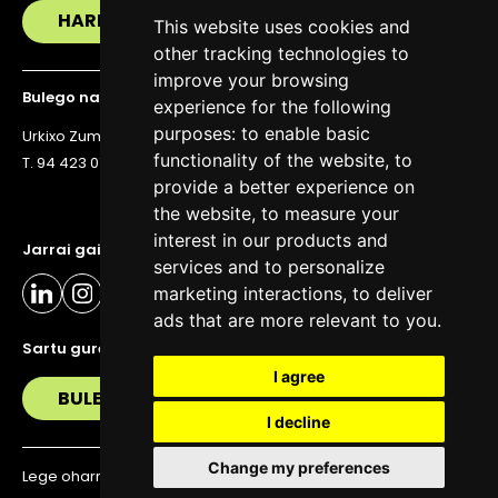
HARREMANETAN JARRI
This website uses cookies and
other tracking technologies to
improve your browsing
Bulego nagusia
experience for the following
purposes:
to enable basic
Urkixo Zumarkalea 36, 6. solairua, 48011 Bilbo
functionality of the website
,
to
T. 94 423 07 43
provide a better experience on
the website
,
to measure your
interest in our products and
Jarrai gaitzazu eguneratuta egoteko
services and to personalize
marketing interactions
,
to deliver
ads that are more relevant to you
.
Sartu gure buletinera
I agree
BULETIN
I decline
Change my preferences
Lege oharra
Pribatutasun politika