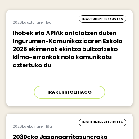
INGURUMEN-HEZKUNTZA
2026ko uztailaren 15a
Ihobek eta APIAk antolatzen duten
Ingurumen-Komunikazioaren Eskola
2026 ekimenak ekintza bultzatzeko
klima-erronkak nola komunikatu
aztertuko du
IRAKURRI GEHIAGO
INGURUMEN-HEZKUNTZA
2026ko ekainaren 19a
2030eko Jasangarritasunerako