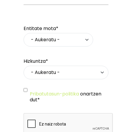
Entitate mota*
Hizkuntza*
Pribatutasun-politika
onartzen
dut*