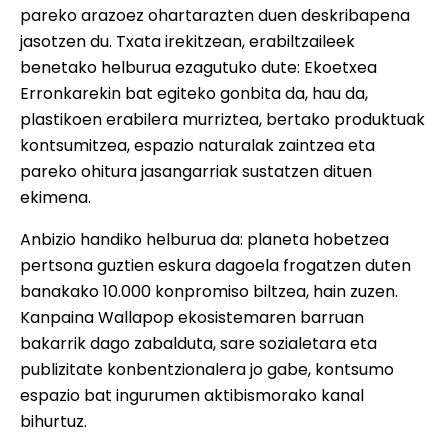
pareko arazoez ohartarazten duen deskribapena
jasotzen du. Txata irekitzean, erabiltzaileek
benetako helburua ezagutuko dute: Ekoetxea
Erronkarekin bat egiteko gonbita da, hau da,
plastikoen erabilera murriztea, bertako produktuak
kontsumitzea, espazio naturalak zaintzea eta
pareko ohitura jasangarriak sustatzen dituen
ekimena.
Anbizio handiko helburua da: planeta hobetzea
pertsona guztien eskura dagoela frogatzen duten
banakako 10.000 konpromiso biltzea, hain zuzen.
Kanpaina Wallapop ekosistemaren barruan
bakarrik dago zabalduta, sare sozialetara eta
publizitate konbentzionalera jo gabe, kontsumo
espazio bat ingurumen aktibismorako kanal
bihurtuz.