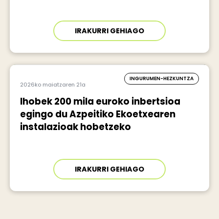
IRAKURRI GEHIAGO
INGURUMEN-HEZKUNTZA
2026ko maiatzaren 21a
Ihobek 200 mila euroko inbertsioa
egingo du Azpeitiko Ekoetxearen
instalazioak hobetzeko
IRAKURRI GEHIAGO