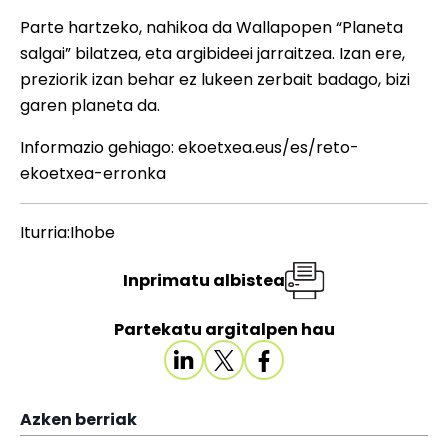
Parte hartzeko, nahikoa da Wallapopen “Planeta
salgai” bilatzea, eta argibideei jarraitzea. Izan ere,
preziorik izan behar ez lukeen zerbait badago, bizi
garen planeta da.
Informazio gehiago:
ekoetxea.eus/es/reto-
ekoetxea-erronka
Iturria:Ihobe
Inprimatu albistea
Partekatu argitalpen hau
Azken berriak