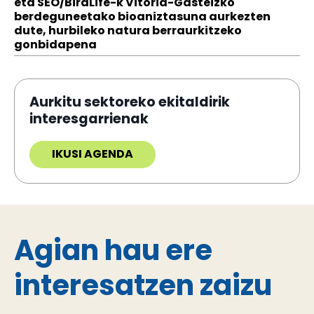
eta SEO/BirdLife-k Vitoria-Gasteizko
berdeguneetako bioaniztasuna aurkezten
dute, hurbileko natura berraurkitzeko
gonbidapena
Aurkitu sektoreko ekitaldirik
interesgarrienak
IKUSI AGENDA
Agian hau ere
interesatzen zaizu