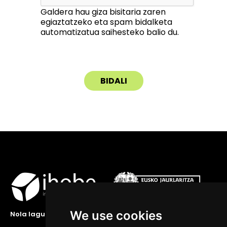
Galdera hau giza bisitaria zaren
egiaztatzeko eta spam bidalketa
automatizatua saihesteko balio du.
We use cookies
Nola lagundu zaitzakegu?