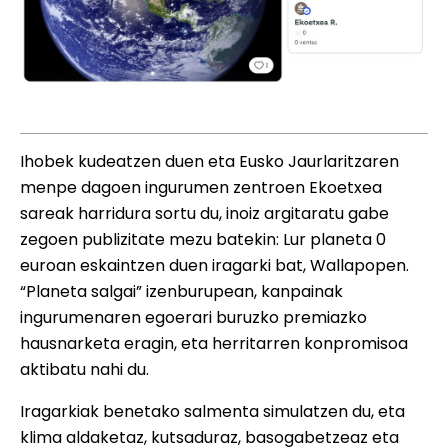
Ihobek kudeatzen duen eta Eusko Jaurlaritzaren
menpe dagoen ingurumen zentroen Ekoetxea
sareak harridura sortu du, inoiz argitaratu gabe
zegoen publizitate mezu batekin: Lur planeta 0
euroan eskaintzen duen iragarki bat, Wallapopen.
“Planeta salgai” izenburupean, kanpainak
ingurumenaren egoerari buruzko premiazko
hausnarketa eragin, eta herritarren konpromisoa
aktibatu nahi du.
Iragarkiak benetako salmenta simulatzen du, eta
klima aldaketaz, kutsaduraz, basogabetzeaz eta