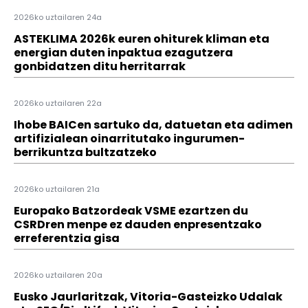
2026ko uztailaren 24a
ASTEKLIMA 2026k euren ohiturek kliman eta
energian duten inpaktua ezagutzera
gonbidatzen ditu herritarrak
2026ko uztailaren 22a
Ihobe BAICen sartuko da, datuetan eta adimen
artifizialean oinarritutako ingurumen-
berrikuntza bultzatzeko
2026ko uztailaren 21a
Europako Batzordeak VSME ezartzen du
CSRDren menpe ez dauden enpresentzako
erreferentzia gisa
2026ko uztailaren 20a
Eusko Jaurlaritzak, Vitoria-Gasteizko Udalak