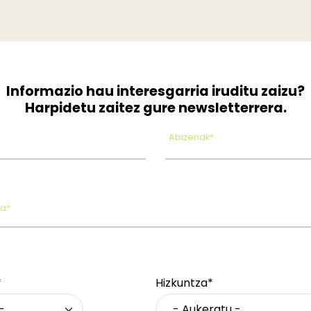
Informazio hau interesgarria iruditu zaizu?
Harpidetu zaitez gure newsletterrera.
Abizenak*
oa*
*
Hizkuntza*