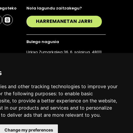
 egoteko
Nola lagundu zaitzakegu?
HARREMANETAN JARRI
Bulego nagusia
Urkixo Zumarkalea 36, 6. solairua, 48011
Bilbo
T. 94 423 07 43
s
ies and other tracking technologies to improve your
r the following purposes:
to enable basic
bsite
,
to provide a better experience on the website
,
st in our products and services and to personalize
,
to deliver ads that are more relevant to you
.
Change my preferences