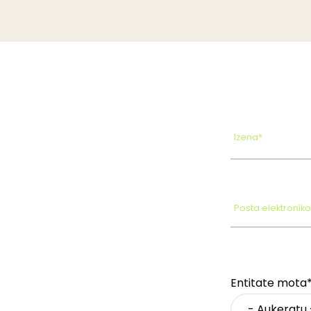
Izena*
Posta elektronik
Entitate mota