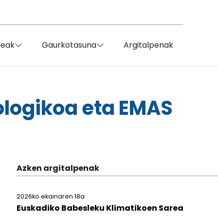
deak
Gaurkotasuna
Argitalpenak
ologikoa eta EMAS
Azken argitalpenak
2026ko ekainaren 18a
Euskadiko Babesleku Klimatikoen Sarea