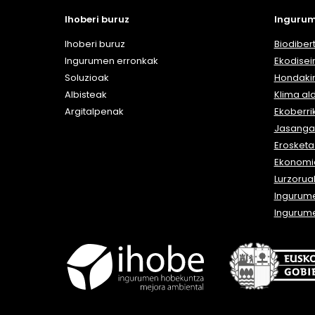
Ihoberi buruz
Ingurum
Ihoberi buruz
Biodibert
Ingurumen erronkak
Ekodisei
Soluzioak
Hondaki
Albisteak
Klima al
Argitalpenak
Ekoberri
Jasangar
Erosket
Ekonomia
Lurzorua
Ingurum
Ingurum