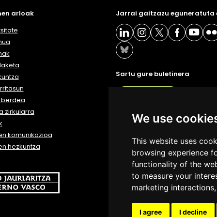
en arloak
Jarrai gaitzazu eguneratuta
sitate
nua
nak
daketa
Sartu gure buletinera
kuntza
ritasun
BULETIN
a berdea
 zirkularra
We use cookie
k
en komunikazioa
This website uses cook
en hezkuntza
browsing experience fo
functionality of the we
to measure your intere
marketing interactions
I agree
I decline