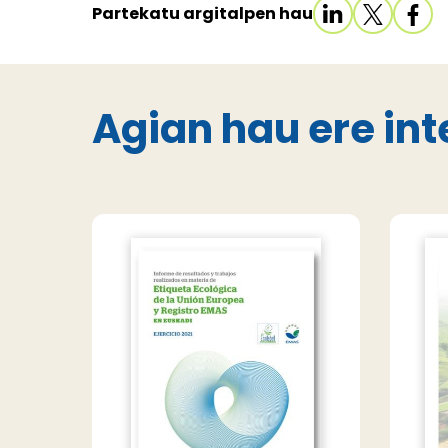
Partekatu argitalpen hau
Agian hau ere int