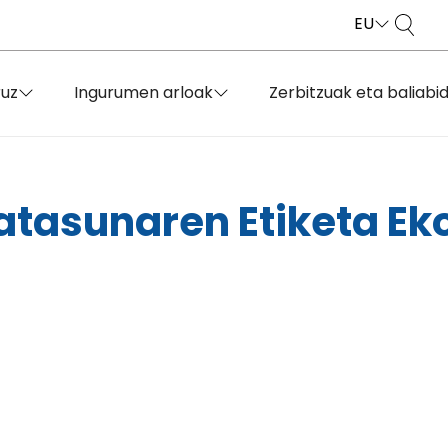
EU
ruz
Ingurumen arloak
Zerbitzuak eta baliabi
atasunaren Etiketa Ek