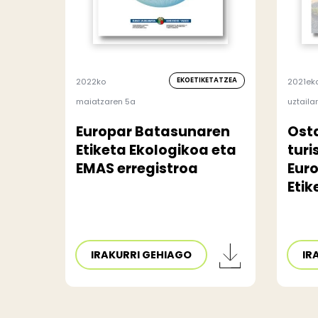
EKOETIKETATZEA
2022ko
2021ek
maiatzaren 5a
uztaila
Europar Batasunaren
Ost
Etiketa Ekologikoa eta
turi
EMAS erregistroa
Eur
Etik
IRAKURRI GEHIAGO
IR