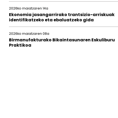
2026ko maiatzaren 14a
Ekonomia jasangarrirako trantsizio-arriskuak
identifikatzeko eta ebaluatzeko gida
2026ko maiatzaren 08a
Birmanufakturako Bikaintasunaren Eskuliburu
Praktikoa