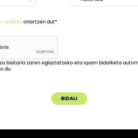
n-politika
onartzen dut*
za bisitaria zaren egiaztatzeko eta spam bidalketa auto
o du.