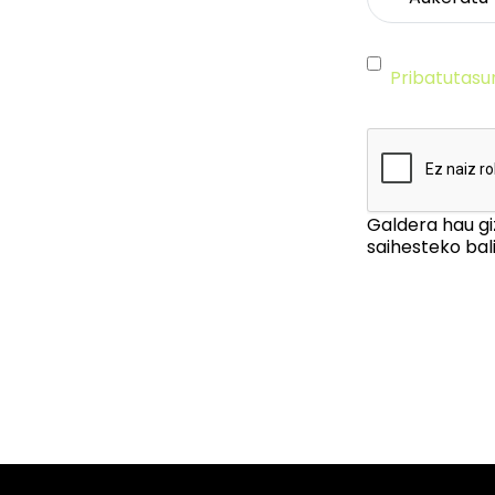
Pribatutasu
Galdera hau gi
saihesteko bali