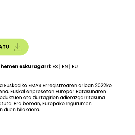
ATU
 hemen eskuragarri:
ES
|
EN
|
EU
a Euskadiko EMAS Erregistroaren arloan 2022ko
tena. Euskal enpresetan Europar Batasunaren
oduktuen eta ziurtagirien adierazgarritasuna
ratuta. Era berean, Europako Ingurumen
n duen bilakaera.