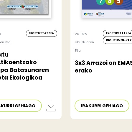
EKOETIKETATZEA
EKOETIKETATZEA
o
2019ko
INGURUMEN-KAZ
ren 13a
abuztuaren
19a
atu
stikoentzako
3x3 Arrazoi on EMA
opa Batasunaren
erako
eta Ekologikoa
AKURRI GEHIAGO
IRAKURRI GEHIAGO