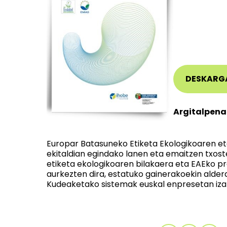
DESKARG
Argitalpena
Europar Batasuneko Etiketa Ekologikoaren et
ekitaldian egindako lanen eta emaitzen txos
etiketa ekologikoaren bilakaera eta EAEko pr
aurkezten dira, estatuko gainerakoekin alde
Kudeaketako sistemak euskal enpresetan iza